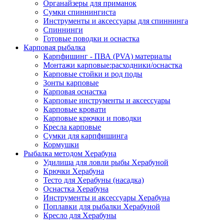
Органайзеры для приманок
Сумки спиннингиста
Инструменты и аксессуары для спиннинга
Спиннинги
Готовые поводки и оснастка
Карповая рыбалка
Карпфишинг - ПВА (PVA) материалы
Монтажи карповые:расходники/оснастка
Карповые стойки и род поды
Зонты карповые
Карповая оснастка
Карповые инструменты и аксессуары
Карповые кровати
Карповые крючки и поводки
Кресла карповые
Сумки для карпфишинга
Кормушки
Рыбалка методом Херабуна
Удилища для ловли рыбы Херабуной
Крючки Херабуна
Тесто для Херабуны (насадка)
Оснастка Херабуна
Инструменты и аксессуары Херабуна
Поплавки для рыбалки Херабуной
Кресло для Херабуны