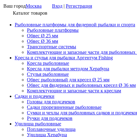
Ваш город
Москва
Вход
|
Регистрация
Каталог товаров
Рыболовные платформы для фидерной рыбалки и спорта
Рыболовные платформы
Обвес Ø 25 мм
Обвес Ø 36 мм
Транспортные системы
Комплектующие и запасные части для рыболовных
Кресла и стулья для рыбалки Аргентум Fishing
Кресла рыболовные
Кресла для рыбалки методом Херабуна
Стулья рыболовные
Обвес рыболовный для кресел Ø 25 мм
Обвес для фидерных и рыболовных кресел Ø 36 мм
Комплектующие и запасные части к креслам
Садки и подсачеки
Головы для подсачеков
Садки прорезиненные рыболовные
Сумки и чехлы для рыболовных садков и подсачеко
Ручки для подсачеков
Удилища рыболовные
Поплавочные удилища
Удилища Херабуна