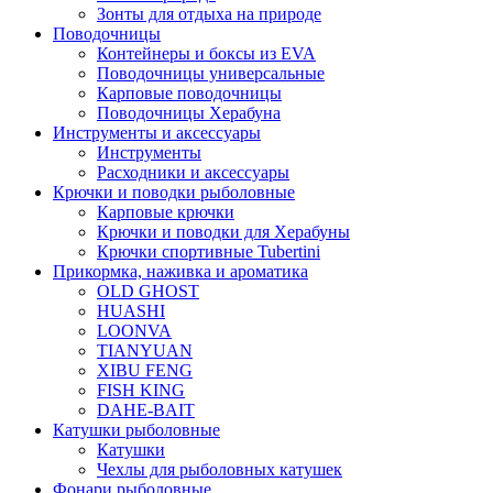
Зонты для отдыха на природе
Поводочницы
Контейнеры и боксы из EVA
Поводочницы универсальные
Карповые поводочницы
Поводочницы Херабуна
Инструменты и аксессуары
Инструменты
Расходники и аксессуары
Крючки и поводки рыболовные
Карповые крючки
Крючки и поводки для Херабуны
Крючки спортивные Tubertini
Прикормка, наживка и ароматика
OLD GHOST
HUASHI
LOONVA
TIANYUAN
XIBU FENG
FISH KING
DAHE-BAIT
Катушки рыболовные
Катушки
Чехлы для рыболовных катушек
Фонари рыболовные