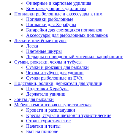
Фидерные и карповые удилища
Комплектующие к удилищам
Поплавки рыболовные и аксессуары к ним
Поплавки рыболовные
Поплавки для Херабуны
Батарейки для светящихся поплавков
Аксессуары для рыболовных поплавков
Лески и плетёные шнуры
Леска
Плетёные шнуры
Ледкоры и поводочный материал: карпфишинг
Сумки, рюкзаки, чехлы и тубусы
Сумки и рюкзаки для рыбалки
Чехлы и тубусы для удилищ
Сумки рыболовные из EVA
Подставки, ролики, держатели для удилищ
Подставки Херабуна
Держатели удилищ
Зонты для рыбалки
Мебель кемпинговая и туристическая
Кровати и раскладушки
Кресла, стулья и шезлонги туристические
Столы туристические
Палатки и тенты
Быт на природе