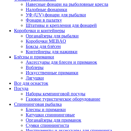
Навесные фонари на рыболовные кресла
Налобные фонарики
УФ (UV) фонари для рыбалки
Фонари в палатку
Штативы и крепления для фонарей
Коробочки и контейнеры
Органайзеры для рыбалки
Коробочки MEBAO
Боксы для блёсен
Контейнеры для наживки
Блёсны и приманки
Аксессуары для блесен и приманок
Воблеры
Искусственные приманки
Лягушки
Все для оснасток
Посуда
Наборы кемпинговой посуды
Газовое туристическое оборудование
Спиннинговая рыбалка
Блесны и приманки
Катушки спиннинговые
Органайзеры для приманок
Сумки спиннингиста
Инструменты и аксессуары для спиннинга