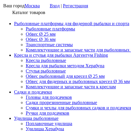
Ваш город
Москва
Вход
|
Регистрация
Каталог товаров
Рыболовные платформы для фидерной рыбалки и спорта
Рыболовные платформы
Обвес Ø 25 мм
Обвес Ø 36 мм
Транспортные системы
Комплектующие и запасные части для рыболовных
Кресла и стулья для рыбалки Аргентум Fishing
Кресла рыболовные
Кресла для рыбалки методом Херабуна
Стулья рыболовные
Обвес рыболовный для кресел Ø 25 мм
Обвес для фидерных и рыболовных кресел Ø 36 мм
Комплектующие и запасные части к креслам
Садки и подсачеки
Головы для подсачеков
Садки прорезиненные рыболовные
Сумки и чехлы для рыболовных садков и подсачеко
Ручки для подсачеков
Удилища рыболовные
Поплавочные удилища
Удилища Херабуна