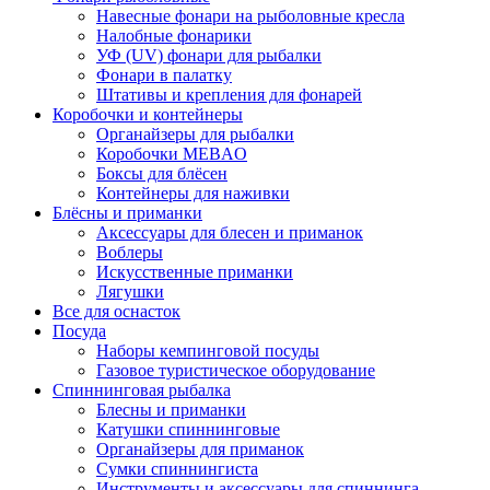
Навесные фонари на рыболовные кресла
Налобные фонарики
УФ (UV) фонари для рыбалки
Фонари в палатку
Штативы и крепления для фонарей
Коробочки и контейнеры
Органайзеры для рыбалки
Коробочки MEBAO
Боксы для блёсен
Контейнеры для наживки
Блёсны и приманки
Аксессуары для блесен и приманок
Воблеры
Искусственные приманки
Лягушки
Все для оснасток
Посуда
Наборы кемпинговой посуды
Газовое туристическое оборудование
Спиннинговая рыбалка
Блесны и приманки
Катушки спиннинговые
Органайзеры для приманок
Сумки спиннингиста
Инструменты и аксессуары для спиннинга