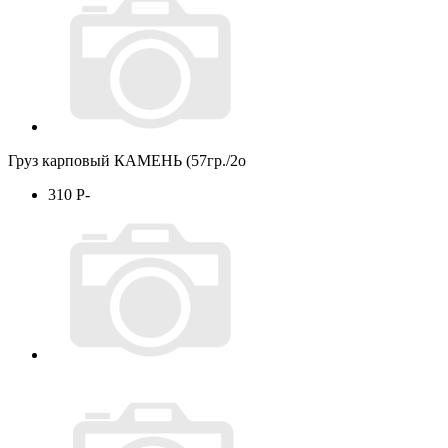
Груз карповый КАМЕНЬ (57гр./2o
310
P
-