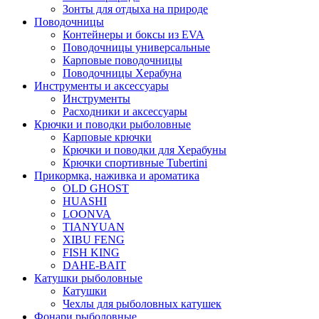
Зонты для отдыха на природе
Поводочницы
Контейнеры и боксы из EVA
Поводочницы универсальные
Карповые поводочницы
Поводочницы Херабуна
Инструменты и аксессуары
Инструменты
Расходники и аксессуары
Крючки и поводки рыболовные
Карповые крючки
Крючки и поводки для Херабуны
Крючки спортивные Tubertini
Прикормка, наживка и ароматика
OLD GHOST
HUASHI
LOONVA
TIANYUAN
XIBU FENG
FISH KING
DAHE-BAIT
Катушки рыболовные
Катушки
Чехлы для рыболовных катушек
Фонари рыболовные