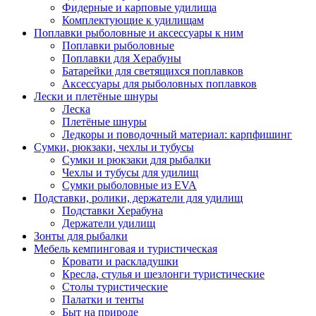
Фидерные и карповые удилища
Комплектующие к удилищам
Поплавки рыболовные и аксессуары к ним
Поплавки рыболовные
Поплавки для Херабуны
Батарейки для светящихся поплавков
Аксессуары для рыболовных поплавков
Лески и плетёные шнуры
Леска
Плетёные шнуры
Ледкоры и поводочный материал: карпфишинг
Сумки, рюкзаки, чехлы и тубусы
Сумки и рюкзаки для рыбалки
Чехлы и тубусы для удилищ
Сумки рыболовные из EVA
Подставки, ролики, держатели для удилищ
Подставки Херабуна
Держатели удилищ
Зонты для рыбалки
Мебель кемпинговая и туристическая
Кровати и раскладушки
Кресла, стулья и шезлонги туристические
Столы туристические
Палатки и тенты
Быт на природе