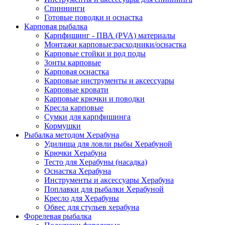
Спиннинги
Готовые поводки и оснастка
Карповая рыбалка
Карпфишинг - ПВА (PVA) материалы
Монтажи карповые:расходники/оснастка
Карповые стойки и род поды
Зонты карповые
Карповая оснастка
Карповые инструменты и аксессуары
Карповые кровати
Карповые крючки и поводки
Кресла карповые
Сумки для карпфишинга
Кормушки
Рыбалка методом Херабуна
Удилища для ловли рыбы Херабуной
Крючки Херабуна
Тесто для Херабуны (насадка)
Оснастка Херабуна
Инструменты и аксессуары Херабуна
Поплавки для рыбалки Херабуной
Кресло для Херабуны
Обвес для стульев херабуна
Форелевая рыбалка