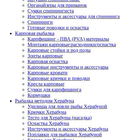
Органайзеры для приманок
Сумки спиннингиста
Инструменты и аксессуары для спиннинга
Спиннинги
Готовые поводки и оснастка
Карповая рыбалка
Карпфишинг - ПВА (PVA) материалы
Монтажи карповые:расходники/оснастка
Карповые стойки и род поды
Зонты карповые
Карповая оснастка
Карповые инструменты и аксессуары
Карповые кровати
Карповые крючки и поводки
Кресла карповые
Сумки для карпфишинга
Кормушки
Рыбалка методом Херабуна
Удилища для ловли рыбы Херабуной
Крючки Херабуна
Тесто для Херабуны (насадка)
Оснастка Херабуна
Инструменты и аксессуары Херабуна
Поплавки для рыбалки Херабуной