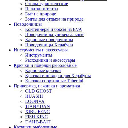
Столы туристические
Палатки и тенты
Быт на природе
Зонты для отдыха на природе
Поводочницы
Контейнеры и боксы из EVA
Поводочницы универсальные
Карповые поводочницы
Поводочницы Херабуна
Инструменты и аксессуары
Инструменты
Расходники и аксессуары
Крючки и поводки рыболовные
Карповые крючки
Крючки и поводки для Херабуны
Крючки спортивные Tubertini
Прикормка, наживка и ароматика
OLD GHOST
HUASHI
LOONVA
TIANYUAN
XIBU FENG
FISH KING
DAHE-BAIT
Катушки рыболовные