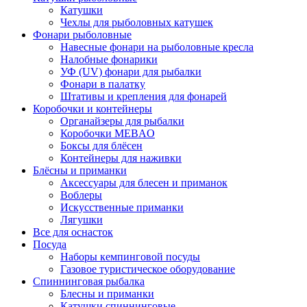
Катушки
Чехлы для рыболовных катушек
Фонари рыболовные
Навесные фонари на рыболовные кресла
Налобные фонарики
УФ (UV) фонари для рыбалки
Фонари в палатку
Штативы и крепления для фонарей
Коробочки и контейнеры
Органайзеры для рыбалки
Коробочки MEBAO
Боксы для блёсен
Контейнеры для наживки
Блёсны и приманки
Аксессуары для блесен и приманок
Воблеры
Искусственные приманки
Лягушки
Все для оснасток
Посуда
Наборы кемпинговой посуды
Газовое туристическое оборудование
Спиннинговая рыбалка
Блесны и приманки
Катушки спиннинговые