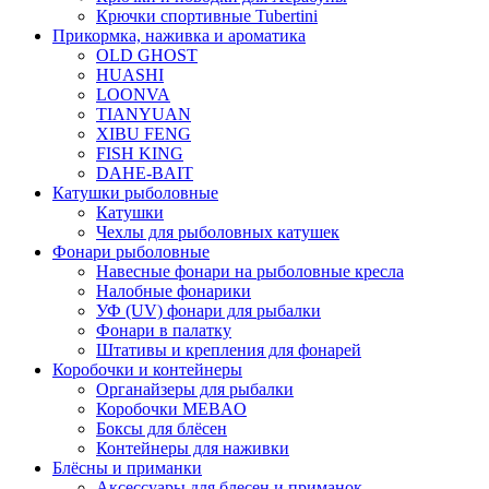
Крючки спортивные Tubertini
Прикормка, наживка и ароматика
OLD GHOST
HUASHI
LOONVA
TIANYUAN
XIBU FENG
FISH KING
DAHE-BAIT
Катушки рыболовные
Катушки
Чехлы для рыболовных катушек
Фонари рыболовные
Навесные фонари на рыболовные кресла
Налобные фонарики
УФ (UV) фонари для рыбалки
Фонари в палатку
Штативы и крепления для фонарей
Коробочки и контейнеры
Органайзеры для рыбалки
Коробочки MEBAO
Боксы для блёсен
Контейнеры для наживки
Блёсны и приманки
Аксессуары для блесен и приманок