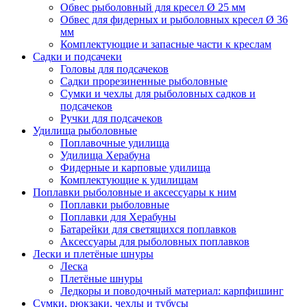
Обвес рыболовный для кресел Ø 25 мм
Обвес для фидерных и рыболовных кресел Ø 36
мм
Комплектующие и запасные части к креслам
Садки и подсачеки
Головы для подсачеков
Садки прорезиненные рыболовные
Сумки и чехлы для рыболовных садков и
подсачеков
Ручки для подсачеков
Удилища рыболовные
Поплавочные удилища
Удилища Херабуна
Фидерные и карповые удилища
Комплектующие к удилищам
Поплавки рыболовные и аксессуары к ним
Поплавки рыболовные
Поплавки для Херабуны
Батарейки для светящихся поплавков
Аксессуары для рыболовных поплавков
Лески и плетёные шнуры
Леска
Плетёные шнуры
Ледкоры и поводочный материал: карпфишинг
Сумки, рюкзаки, чехлы и тубусы