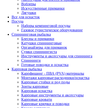
Воблеры
Искусственные приманки
Лягушки
Все для оснасток
Посуда
Наборы кемпинговой посуды
Газовое туристическое оборудование
Спиннинговая рыбалка
Блесны и приманки
Катушки спиннинговые
Органайзеры для приманок
Сумки спиннингиста
Инструменты и аксессуары для спиннинга
Спиннинги
Готовые поводки и оснастка
Карповая рыбалка
Карпфишинг - ПВА (PVA) материалы
Монтажи карповые:расходники/оснастка
Карповые стойки и род поды
Зонты карповые
Карповая оснастка
Карповые инструменты и аксессуары
Карповые кровати
Карповые крючки и поводки