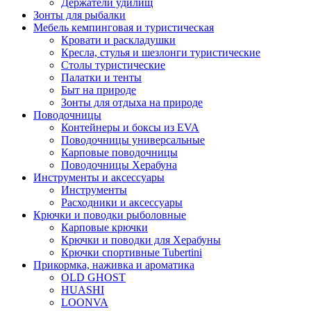
Держатели удилищ
Зонты для рыбалки
Мебель кемпинговая и туристическая
Кровати и раскладушки
Кресла, стулья и шезлонги туристические
Столы туристические
Палатки и тенты
Быт на природе
Зонты для отдыха на природе
Поводочницы
Контейнеры и боксы из EVA
Поводочницы универсальные
Карповые поводочницы
Поводочницы Херабуна
Инструменты и аксессуары
Инструменты
Расходники и аксессуары
Крючки и поводки рыболовные
Карповые крючки
Крючки и поводки для Херабуны
Крючки спортивные Tubertini
Прикормка, наживка и ароматика
OLD GHOST
HUASHI
LOONVA