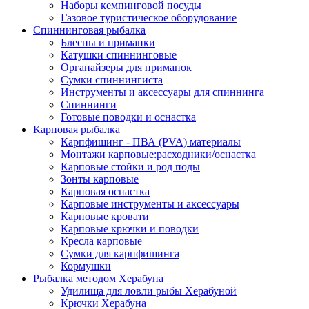
Наборы кемпинговой посуды
Газовое туристическое оборудование
Спиннинговая рыбалка
Блесны и приманки
Катушки спиннинговые
Органайзеры для приманок
Сумки спиннингиста
Инструменты и аксессуары для спиннинга
Спиннинги
Готовые поводки и оснастка
Карповая рыбалка
Карпфишинг - ПВА (PVA) материалы
Монтажи карповые:расходники/оснастка
Карповые стойки и род поды
Зонты карповые
Карповая оснастка
Карповые инструменты и аксессуары
Карповые кровати
Карповые крючки и поводки
Кресла карповые
Сумки для карпфишинга
Кормушки
Рыбалка методом Херабуна
Удилища для ловли рыбы Херабуной
Крючки Херабуна