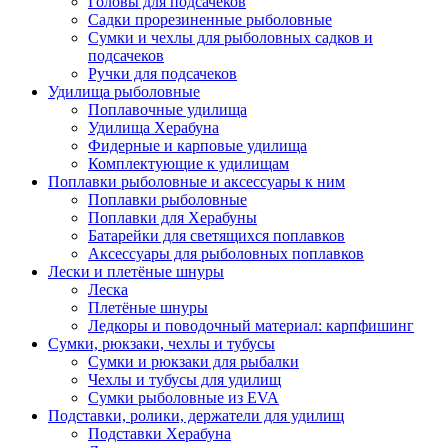
Головы для подсачеков
Садки прорезиненные рыболовные
Сумки и чехлы для рыболовных садков и
подсачеков
Ручки для подсачеков
Удилища рыболовные
Поплавочные удилища
Удилища Херабуна
Фидерные и карповые удилища
Комплектующие к удилищам
Поплавки рыболовные и аксессуары к ним
Поплавки рыболовные
Поплавки для Херабуны
Батарейки для светящихся поплавков
Аксессуары для рыболовных поплавков
Лески и плетёные шнуры
Леска
Плетёные шнуры
Ледкоры и поводочный материал: карпфишинг
Сумки, рюкзаки, чехлы и тубусы
Сумки и рюкзаки для рыбалки
Чехлы и тубусы для удилищ
Сумки рыболовные из EVA
Подставки, ролики, держатели для удилищ
Подставки Херабуна