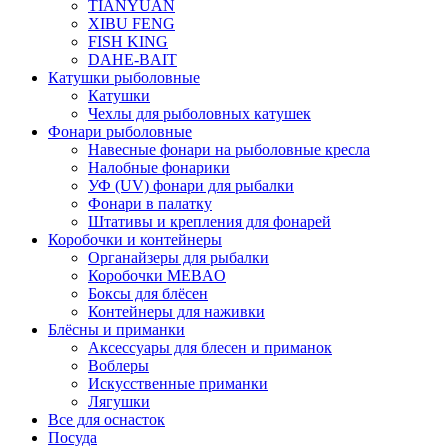
TIANYUAN
XIBU FENG
FISH KING
DAHE-BAIT
Катушки рыболовные
Катушки
Чехлы для рыболовных катушек
Фонари рыболовные
Навесные фонари на рыболовные кресла
Налобные фонарики
УФ (UV) фонари для рыбалки
Фонари в палатку
Штативы и крепления для фонарей
Коробочки и контейнеры
Органайзеры для рыбалки
Коробочки MEBAO
Боксы для блёсен
Контейнеры для наживки
Блёсны и приманки
Аксессуары для блесен и приманок
Воблеры
Искусственные приманки
Лягушки
Все для оснасток
Посуда