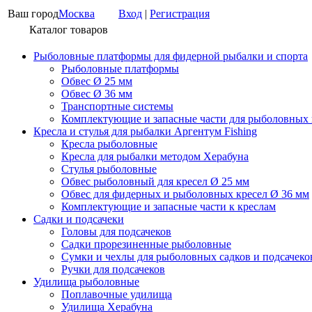
Ваш город
Москва
Вход
|
Регистрация
Каталог товаров
Рыболовные платформы для фидерной рыбалки и спорта
Рыболовные платформы
Обвес Ø 25 мм
Обвес Ø 36 мм
Транспортные системы
Комплектующие и запасные части для рыболовных
Кресла и стулья для рыбалки Аргентум Fishing
Кресла рыболовные
Кресла для рыбалки методом Херабуна
Стулья рыболовные
Обвес рыболовный для кресел Ø 25 мм
Обвес для фидерных и рыболовных кресел Ø 36 мм
Комплектующие и запасные части к креслам
Садки и подсачеки
Головы для подсачеков
Садки прорезиненные рыболовные
Сумки и чехлы для рыболовных садков и подсачеко
Ручки для подсачеков
Удилища рыболовные
Поплавочные удилища
Удилища Херабуна