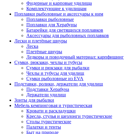
Фидерные и карповые удилища
Комплектующие к удилищам
Поплавки рыболовные и аксессуары к ним
Поплавки рыболовные
Поплавки для Херабуны
Батарейки для светящихся поплавков
Аксессуары для рыболовных поплавков
Лески и плетёные шнуры
Леска
Плетёные шнуры
Ледкоры и поводочный материал: карпфишинг
Сумки, рюкзаки, чехлы и тубусы
Сумки и рюкзаки для рыбалки
Чехлы и тубусы для удилищ
Сумки рыболовные из EVA
Подставки, ролики, держатели для удилищ
Подставки Херабуна
Держатели удилищ
Зонты для рыбалки
Мебель кемпинговая и туристическая
Кровати и раскладушки
Кресла, стулья и шезлонги туристические
Столы туристические
Палатки и тенты
Быт на природе