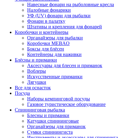
Навесные фонари на рыболовные кресла
Налобные фонарики
УФ (UV) фонари для рыбалки
Фонари в палатку
Штативы и крепления для фонарей
Коробочки и контейнеры
Органайзеры для рыбалки
Коробочки MEBAO
Боксы для блёсен
Контейнеры для наживки
Блёсны и приманки
Аксессуары для блесен и приманок
Воблеры
Искусственные приманки
Лягушки
Все для оснасток
Посуда
Наборы кемпинговой посуды
Газовое туристическое оборудование
Спиннинговая рыбалка
Блесны и приманки
Катушки спиннинговые
Органайзеры для приманок
Сумки спиннингиста
Инструменты и аксессуары для спиннинга