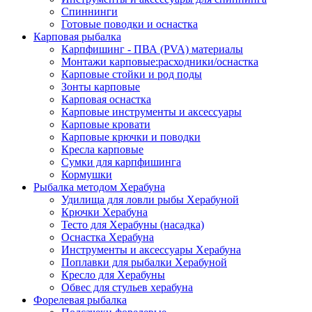
Спиннинги
Готовые поводки и оснастка
Карповая рыбалка
Карпфишинг - ПВА (PVA) материалы
Монтажи карповые:расходники/оснастка
Карповые стойки и род поды
Зонты карповые
Карповая оснастка
Карповые инструменты и аксессуары
Карповые кровати
Карповые крючки и поводки
Кресла карповые
Сумки для карпфишинга
Кормушки
Рыбалка методом Херабуна
Удилища для ловли рыбы Херабуной
Крючки Херабуна
Тесто для Херабуны (насадка)
Оснастка Херабуна
Инструменты и аксессуары Херабуна
Поплавки для рыбалки Херабуной
Кресло для Херабуны
Обвес для стульев херабуна
Форелевая рыбалка