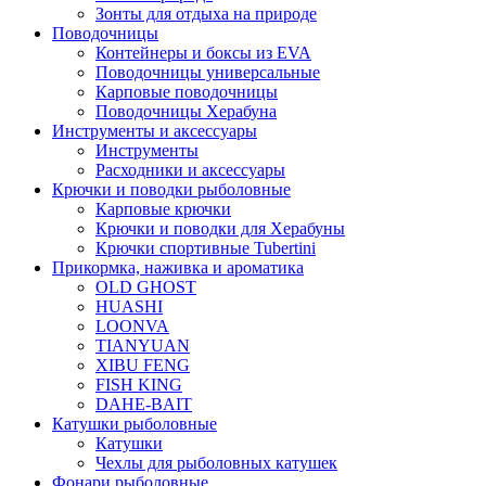
Зонты для отдыха на природе
Поводочницы
Контейнеры и боксы из EVA
Поводочницы универсальные
Карповые поводочницы
Поводочницы Херабуна
Инструменты и аксессуары
Инструменты
Расходники и аксессуары
Крючки и поводки рыболовные
Карповые крючки
Крючки и поводки для Херабуны
Крючки спортивные Tubertini
Прикормка, наживка и ароматика
OLD GHOST
HUASHI
LOONVA
TIANYUAN
XIBU FENG
FISH KING
DAHE-BAIT
Катушки рыболовные
Катушки
Чехлы для рыболовных катушек
Фонари рыболовные