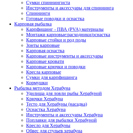
Сумки спиннингиста
Инструменты и аксессуары для спиннинга
Спиннинги
Готовые поводки и оснастка
Карповая рыбалка
Карпфишинг - ПВА (PVA) материалы
Монтажи карповые:расходники/оснастка
Карповые стойки и род поды
Зонты карповые
Карповая оснастка
Карповые инструменты и аксессуары
Карповые кровати
Карповые крючки и поводки
Кресла карповые
Сумки для карпфишинга
Кормушки
Рыбалка методом Херабуна
Удилища для ловли рыбы Херабуной
Крючки Херабуна
Тесто для Херабуны (насадка)
Оснастка Херабуна
Инструменты и аксессуары Херабуна
Поплавки для рыбалки Херабуной
Кресло для Херабуны
Обвес для стульев херабуна