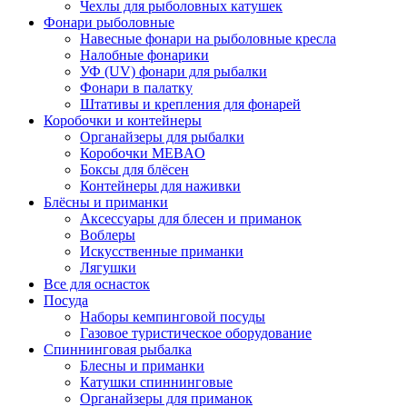
Чехлы для рыболовных катушек
Фонари рыболовные
Навесные фонари на рыболовные кресла
Налобные фонарики
УФ (UV) фонари для рыбалки
Фонари в палатку
Штативы и крепления для фонарей
Коробочки и контейнеры
Органайзеры для рыбалки
Коробочки MEBAO
Боксы для блёсен
Контейнеры для наживки
Блёсны и приманки
Аксессуары для блесен и приманок
Воблеры
Искусственные приманки
Лягушки
Все для оснасток
Посуда
Наборы кемпинговой посуды
Газовое туристическое оборудование
Спиннинговая рыбалка
Блесны и приманки
Катушки спиннинговые
Органайзеры для приманок