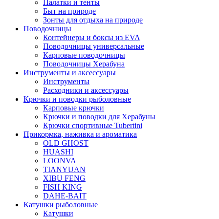
Палатки и тенты
Быт на природе
Зонты для отдыха на природе
Поводочницы
Контейнеры и боксы из EVA
Поводочницы универсальные
Карповые поводочницы
Поводочницы Херабуна
Инструменты и аксессуары
Инструменты
Расходники и аксессуары
Крючки и поводки рыболовные
Карповые крючки
Крючки и поводки для Херабуны
Крючки спортивные Tubertini
Прикормка, наживка и ароматика
OLD GHOST
HUASHI
LOONVA
TIANYUAN
XIBU FENG
FISH KING
DAHE-BAIT
Катушки рыболовные
Катушки