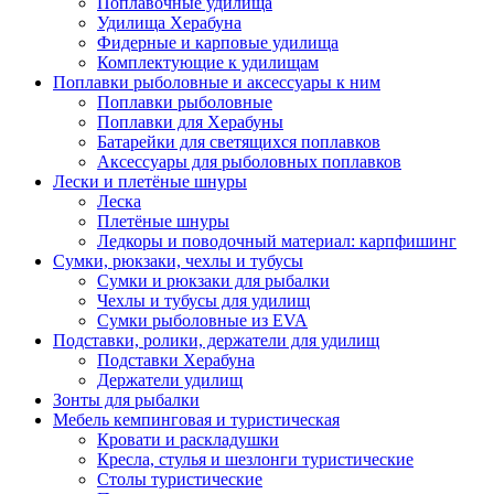
Поплавочные удилища
Удилища Херабуна
Фидерные и карповые удилища
Комплектующие к удилищам
Поплавки рыболовные и аксессуары к ним
Поплавки рыболовные
Поплавки для Херабуны
Батарейки для светящихся поплавков
Аксессуары для рыболовных поплавков
Лески и плетёные шнуры
Леска
Плетёные шнуры
Ледкоры и поводочный материал: карпфишинг
Сумки, рюкзаки, чехлы и тубусы
Сумки и рюкзаки для рыбалки
Чехлы и тубусы для удилищ
Сумки рыболовные из EVA
Подставки, ролики, держатели для удилищ
Подставки Херабуна
Держатели удилищ
Зонты для рыбалки
Мебель кемпинговая и туристическая
Кровати и раскладушки
Кресла, стулья и шезлонги туристические
Столы туристические