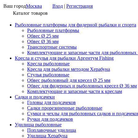
Ваш город
Москва
Вход
|
Регистрация
Каталог товаров
Рыболовные платформы для фидерной рыбалки и спорта
Рыболовные платформы
Обвес Ø 25 мм
Обвес Ø 36 мм
Транспортные системы
Комплектующие и запасные части для рыболовных
Кресла и стулья для рыбалки Аргентум Fishing
Кресла рыболовные
Кресла для рыбалки методом Херабуна
Стулья рыболовные
Обвес рыболовный для кресел Ø 25 мм
Обвес для фидерных и рыболовных кресел Ø 36 мм
Комплектующие и запасные части к креслам
Садки и подсачеки
Головы для подсачеков
Садки прорезиненные рыболовные
Сумки и чехлы для рыболовных садков и подсачеко
Ручки для подсачеков
Удилища рыболовные
Поплавочные удилища
Удилища Херабуна