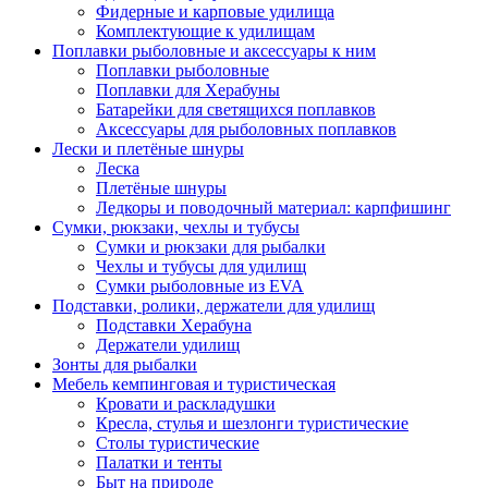
Фидерные и карповые удилища
Комплектующие к удилищам
Поплавки рыболовные и аксессуары к ним
Поплавки рыболовные
Поплавки для Херабуны
Батарейки для светящихся поплавков
Аксессуары для рыболовных поплавков
Лески и плетёные шнуры
Леска
Плетёные шнуры
Ледкоры и поводочный материал: карпфишинг
Сумки, рюкзаки, чехлы и тубусы
Сумки и рюкзаки для рыбалки
Чехлы и тубусы для удилищ
Сумки рыболовные из EVA
Подставки, ролики, держатели для удилищ
Подставки Херабуна
Держатели удилищ
Зонты для рыбалки
Мебель кемпинговая и туристическая
Кровати и раскладушки
Кресла, стулья и шезлонги туристические
Столы туристические
Палатки и тенты
Быт на природе