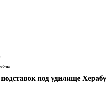
/
рабуна
 подставок под удилище Хераб