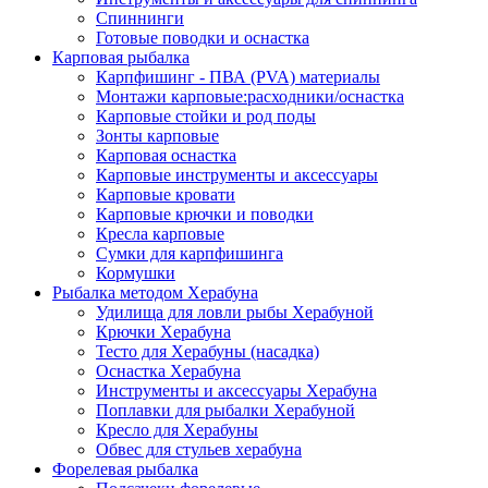
Спиннинги
Готовые поводки и оснастка
Карповая рыбалка
Карпфишинг - ПВА (PVA) материалы
Монтажи карповые:расходники/оснастка
Карповые стойки и род поды
Зонты карповые
Карповая оснастка
Карповые инструменты и аксессуары
Карповые кровати
Карповые крючки и поводки
Кресла карповые
Сумки для карпфишинга
Кормушки
Рыбалка методом Херабуна
Удилища для ловли рыбы Херабуной
Крючки Херабуна
Тесто для Херабуны (насадка)
Оснастка Херабуна
Инструменты и аксессуары Херабуна
Поплавки для рыбалки Херабуной
Кресло для Херабуны
Обвес для стульев херабуна
Форелевая рыбалка