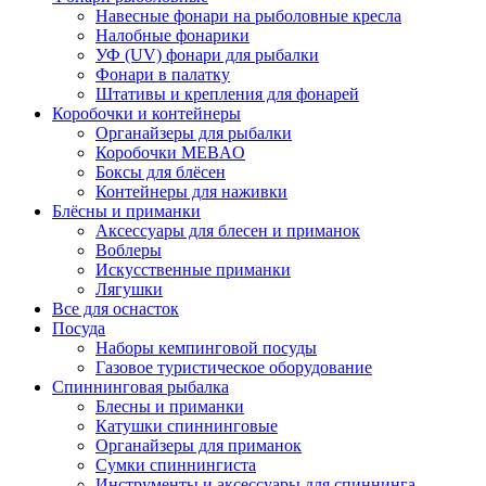
Навесные фонари на рыболовные кресла
Налобные фонарики
УФ (UV) фонари для рыбалки
Фонари в палатку
Штативы и крепления для фонарей
Коробочки и контейнеры
Органайзеры для рыбалки
Коробочки MEBAO
Боксы для блёсен
Контейнеры для наживки
Блёсны и приманки
Аксессуары для блесен и приманок
Воблеры
Искусственные приманки
Лягушки
Все для оснасток
Посуда
Наборы кемпинговой посуды
Газовое туристическое оборудование
Спиннинговая рыбалка
Блесны и приманки
Катушки спиннинговые
Органайзеры для приманок
Сумки спиннингиста
Инструменты и аксессуары для спиннинга