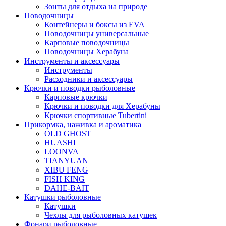
Зонты для отдыха на природе
Поводочницы
Контейнеры и боксы из EVA
Поводочницы универсальные
Карповые поводочницы
Поводочницы Херабуна
Инструменты и аксессуары
Инструменты
Расходники и аксессуары
Крючки и поводки рыболовные
Карповые крючки
Крючки и поводки для Херабуны
Крючки спортивные Tubertini
Прикормка, наживка и ароматика
OLD GHOST
HUASHI
LOONVA
TIANYUAN
XIBU FENG
FISH KING
DAHE-BAIT
Катушки рыболовные
Катушки
Чехлы для рыболовных катушек
Фонари рыболовные