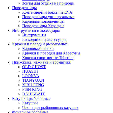
Зонты для отдыха на природе
Поводочницы
Контейнеры и боксы из EVA
Поводочницы универсальные
Карповые поводочницы
Поводочницы Херабуна
Инструменты и аксессуары
Инструменты
Расходники и аксессуары
Крючки и поводки рыболовные
Карповые крючки
Крючки и поводки для Херабуны
Крючки спортивные Tubertini
Прикормка, наживка и ароматика
OLD GHOST
HUASHI
LOONVA
TIANYUAN
XIBU FENG
FISH KING
DAHE-BAIT
Катушки рыболовные
Катушки
Чехлы для рыболовных катушек
Фонари рыболовные