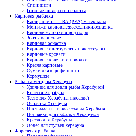
Спиннинги
Готовые поводки и оснастка
Карповая рыбалка
Карпфишинг - ПВА (PVA) материалы
Монтажи карповые:расходники/оснастка
Карповые стойки и род поды
Зонты карповые
Карповая оснастка
Карповые инструменты и аксессуары
Карповые кровати
Карповые крючки и поводки
Кресла карповые
Сумки для карпфишинга
Кормушки
Рыбалка методом Херабуна
Удилища для ловли рыбы Херабуной
Крючки Херабуна
Тесто для Херабуны (насадка)
Оснастка Херабуна
Инструменты и аксессуары Херабуна
Поплавки для рыбалки Херабуной
Кресло для Херабуны
Обвес для стульев херабуна
Форелевая рыбалка