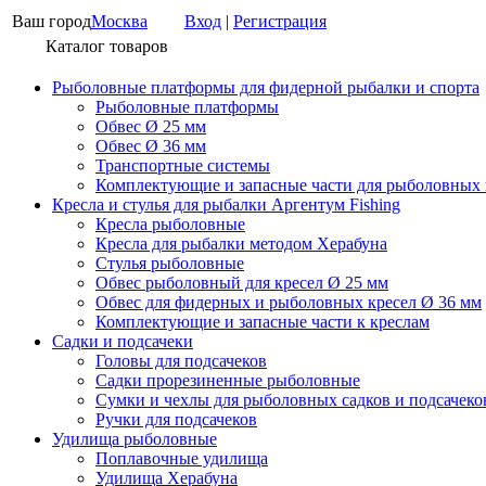
Ваш город
Москва
Вход
|
Регистрация
Каталог товаров
Рыболовные платформы для фидерной рыбалки и спорта
Рыболовные платформы
Обвес Ø 25 мм
Обвес Ø 36 мм
Транспортные системы
Комплектующие и запасные части для рыболовных
Кресла и стулья для рыбалки Аргентум Fishing
Кресла рыболовные
Кресла для рыбалки методом Херабуна
Стулья рыболовные
Обвес рыболовный для кресел Ø 25 мм
Обвес для фидерных и рыболовных кресел Ø 36 мм
Комплектующие и запасные части к креслам
Садки и подсачеки
Головы для подсачеков
Садки прорезиненные рыболовные
Сумки и чехлы для рыболовных садков и подсачеко
Ручки для подсачеков
Удилища рыболовные
Поплавочные удилища
Удилища Херабуна