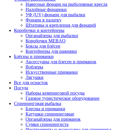
Навесные фонари на рыболовные кресла
Налобные фонарики
УФ (UV) фонари для рыбалки
Фонари в палатку
Штативы и крепления для фонарей
Коробочки и контейнеры
Органайзеры для рыбалки
Коробочки MEBAO
Боксы для блёсен
Контейнеры для наживки
Блёсны и приманки
Аксессуары для блесен и приманок
Воблеры
Искусственные приманки
Лягушки
Все для оснасток
Посуда
Наборы кемпинговой посуды
Газовое туристическое оборудование
Спиннинговая рыбалка
Блесны и приманки
Катушки спиннинговые
Органайзеры для приманок
Сумки спиннингиста
Инструменты и аксессуары для спиннинга