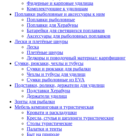
Фидерные и карповые удилища
Комплектующие к удилищам
Поплавки рыболовные и аксессуары к ним
Поплавки рыболовные
Поплавки для Херабуны
Батарейки для светящихся поплавков
Аксессуары для рыболовных поплавков
Лески и плетёные шнуры
Леска
Плетёные шнуры
Ледкоры и поводочный материал: карпфишинг
Сумки, рюкзаки, чехлы и тубусы
Сумки и рюкзаки для рыбалки
Чехлы и тубусы для удилищ
Сумки рыболовные из EVA
Подставки, ролики, держатели для удилищ
Подставки Херабуна
Держатели удилищ
Зонты для рыбалки
Мебель кемпинговая и туристическая
Кровати и раскладушки
Кресла, стулья и шезлонги туристические
Столы туристические
Палатки и тенты
Быт на природе