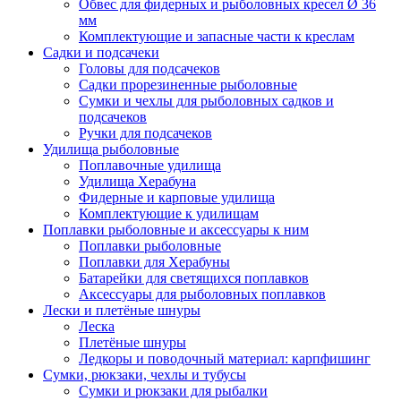
Обвес для фидерных и рыболовных кресел Ø 36
мм
Комплектующие и запасные части к креслам
Садки и подсачеки
Головы для подсачеков
Садки прорезиненные рыболовные
Сумки и чехлы для рыболовных садков и
подсачеков
Ручки для подсачеков
Удилища рыболовные
Поплавочные удилища
Удилища Херабуна
Фидерные и карповые удилища
Комплектующие к удилищам
Поплавки рыболовные и аксессуары к ним
Поплавки рыболовные
Поплавки для Херабуны
Батарейки для светящихся поплавков
Аксессуары для рыболовных поплавков
Лески и плетёные шнуры
Леска
Плетёные шнуры
Ледкоры и поводочный материал: карпфишинг
Сумки, рюкзаки, чехлы и тубусы
Сумки и рюкзаки для рыбалки