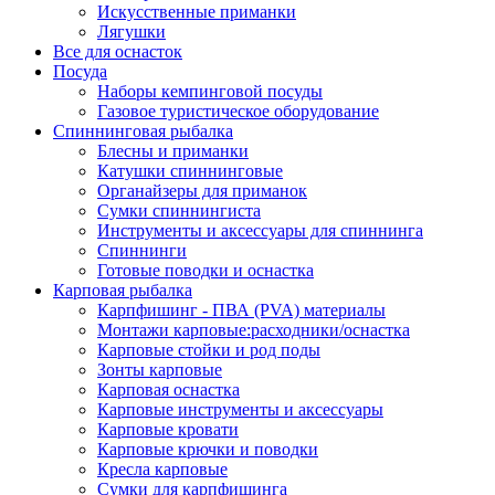
Искусственные приманки
Лягушки
Все для оснасток
Посуда
Наборы кемпинговой посуды
Газовое туристическое оборудование
Спиннинговая рыбалка
Блесны и приманки
Катушки спиннинговые
Органайзеры для приманок
Сумки спиннингиста
Инструменты и аксессуары для спиннинга
Спиннинги
Готовые поводки и оснастка
Карповая рыбалка
Карпфишинг - ПВА (PVA) материалы
Монтажи карповые:расходники/оснастка
Карповые стойки и род поды
Зонты карповые
Карповая оснастка
Карповые инструменты и аксессуары
Карповые кровати
Карповые крючки и поводки
Кресла карповые
Сумки для карпфишинга