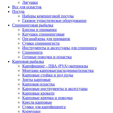
Лягушки
Все для оснасток
Посуда
Наборы кемпинговой посуды
Газовое туристическое оборудование
Спиннинговая рыбалка
Блесны и приманки
Катушки спиннинговые
Органайзеры для приманок
Сумки спиннингиста
Инструменты и аксессуары для спиннинга
Спиннинги
Готовые поводки и оснастка
Карповая рыбалка
Карпфишинг - ПВА (PVA) материалы
Монтажи карповые:расходники/оснастка
Карповые стойки и род поды
Зонты карповые
Карповая оснастка
Карповые инструменты и аксессуары
Карповые кровати
Карповые крючки и поводки
Кресла карповые
Сумки для карпфишинга
Кормушки