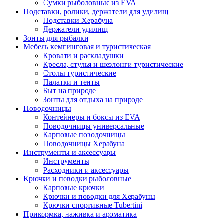
Сумки рыболовные из EVA
Подставки, ролики, держатели для удилищ
Подставки Херабуна
Держатели удилищ
Зонты для рыбалки
Мебель кемпинговая и туристическая
Кровати и раскладушки
Кресла, стулья и шезлонги туристические
Столы туристические
Палатки и тенты
Быт на природе
Зонты для отдыха на природе
Поводочницы
Контейнеры и боксы из EVA
Поводочницы универсальные
Карповые поводочницы
Поводочницы Херабуна
Инструменты и аксессуары
Инструменты
Расходники и аксессуары
Крючки и поводки рыболовные
Карповые крючки
Крючки и поводки для Херабуны
Крючки спортивные Tubertini
Прикормка, наживка и ароматика