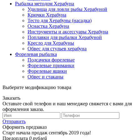
Рыбалка методом Херабуна
Удилища для ловли рыбы Херабуной
Крючки Херабуна
Тесто для Херабуны (насадка)
Оснастка Херабуна
Инструменты и аксессуары Херабуна
Поплавки для рыбалки Херабуной
Кресло для Херабуны
Обвес для стульев херабуна
Форелевая рыбалка
Подсачеки форелевые
Форелевые приманки
Форелевые ящики
Обвес и стаканы
Выберите модификацию товара
Заказать
Оставьте свой телефон и наш менеджер свяжется с вами для
оформления заказа.
Отправить
Оформить предзаказ
Старт начала продаж сентябрь 2019 года!
Предоплата
0 рублей