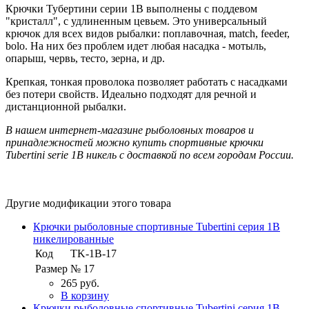
Крючки Тубертини серии 1B выполнены с поддевом
"кристалл", с удлиненным цевьем. Это универсальный
крючок для всех видов рыбалки: поплавочная, match, feeder,
bolo. На них без проблем идет любая насадка - мотыль,
опарыш, червь, тесто, зерна, и др.
Крепкая, тонкая проволока позволяет работать с насадками
без потери свойств. Идеально подходят для речной и
дистанционной рыбалки.
В нашем интернет-магазине рыболовных товаров и
принадлежностей можно купить спортивные крючки
Tubertini serie 1B никель с доставкой по всем городам России.
Другие модификации этого товара
Крючки рыболовные спортивные Tubertini серия 1B
никелированные
Код
TK-1B-17
Размер
№ 17
265 руб.
В корзину
Крючки рыболовные спортивные Tubertini серия 1B