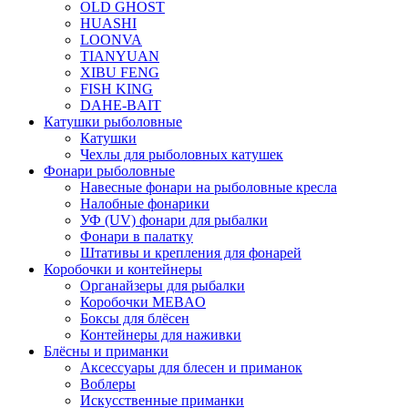
OLD GHOST
HUASHI
LOONVA
TIANYUAN
XIBU FENG
FISH KING
DAHE-BAIT
Катушки рыболовные
Катушки
Чехлы для рыболовных катушек
Фонари рыболовные
Навесные фонари на рыболовные кресла
Налобные фонарики
УФ (UV) фонари для рыбалки
Фонари в палатку
Штативы и крепления для фонарей
Коробочки и контейнеры
Органайзеры для рыбалки
Коробочки MEBAO
Боксы для блёсен
Контейнеры для наживки
Блёсны и приманки
Аксессуары для блесен и приманок
Воблеры
Искусственные приманки