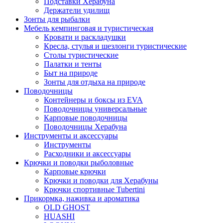
Подставки Херабуна
Держатели удилищ
Зонты для рыбалки
Мебель кемпинговая и туристическая
Кровати и раскладушки
Кресла, стулья и шезлонги туристические
Столы туристические
Палатки и тенты
Быт на природе
Зонты для отдыха на природе
Поводочницы
Контейнеры и боксы из EVA
Поводочницы универсальные
Карповые поводочницы
Поводочницы Херабуна
Инструменты и аксессуары
Инструменты
Расходники и аксессуары
Крючки и поводки рыболовные
Карповые крючки
Крючки и поводки для Херабуны
Крючки спортивные Tubertini
Прикормка, наживка и ароматика
OLD GHOST
HUASHI