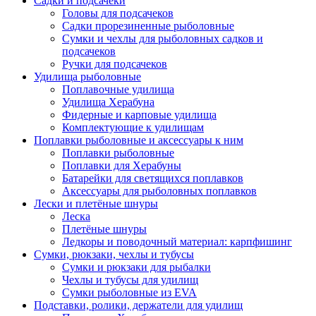
Садки и подсачеки
Головы для подсачеков
Садки прорезиненные рыболовные
Сумки и чехлы для рыболовных садков и
подсачеков
Ручки для подсачеков
Удилища рыболовные
Поплавочные удилища
Удилища Херабуна
Фидерные и карповые удилища
Комплектующие к удилищам
Поплавки рыболовные и аксессуары к ним
Поплавки рыболовные
Поплавки для Херабуны
Батарейки для светящихся поплавков
Аксессуары для рыболовных поплавков
Лески и плетёные шнуры
Леска
Плетёные шнуры
Ледкоры и поводочный материал: карпфишинг
Сумки, рюкзаки, чехлы и тубусы
Сумки и рюкзаки для рыбалки
Чехлы и тубусы для удилищ
Сумки рыболовные из EVA
Подставки, ролики, держатели для удилищ