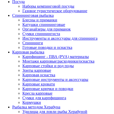
Посуда
Наборы кемпинговой посуды
Газовое туристическое оборудование
Спиннинговая рыбалка
Блесны и приманки
Катушки спиннинговые
Органайзеры для приманок
Сумки спиннингиста
Инструменты и аксессуары для спиннинга
Спиннинги
Готовые поводки и оснастка
Карповая рыбалка
Карпфишинг - ПВА (PVA) материалы
Монтажи карповые:расходники/оснастка
Карповые стойки и род поды
Зонты карповые
Карповая оснастка
Карповые инструменты и аксессуары
Карповые кровати
Карповые крючки и поводки
Кресла карповые
Сумки для карпфишинга
Кормушки
Рыбалка методом Херабуна
Удилища для ловли рыбы Херабуной