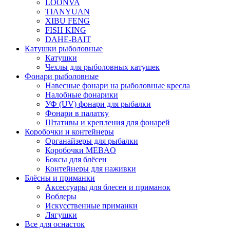
LOONVA
TIANYUAN
XIBU FENG
FISH KING
DAHE-BAIT
Катушки рыболовные
Катушки
Чехлы для рыболовных катушек
Фонари рыболовные
Навесные фонари на рыболовные кресла
Налобные фонарики
УФ (UV) фонари для рыбалки
Фонари в палатку
Штативы и крепления для фонарей
Коробочки и контейнеры
Органайзеры для рыбалки
Коробочки MEBAO
Боксы для блёсен
Контейнеры для наживки
Блёсны и приманки
Аксессуары для блесен и приманок
Воблеры
Искусственные приманки
Лягушки
Все для оснасток