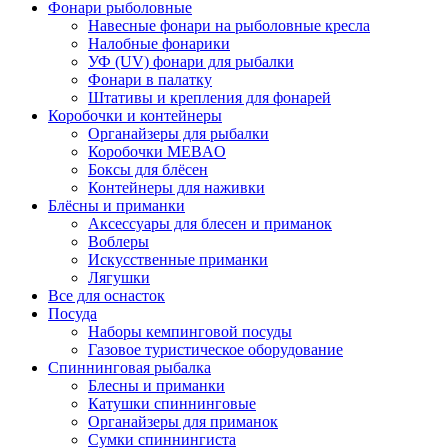
Фонари рыболовные
Навесные фонари на рыболовные кресла
Налобные фонарики
УФ (UV) фонари для рыбалки
Фонари в палатку
Штативы и крепления для фонарей
Коробочки и контейнеры
Органайзеры для рыбалки
Коробочки MEBAO
Боксы для блёсен
Контейнеры для наживки
Блёсны и приманки
Аксессуары для блесен и приманок
Воблеры
Искусственные приманки
Лягушки
Все для оснасток
Посуда
Наборы кемпинговой посуды
Газовое туристическое оборудование
Спиннинговая рыбалка
Блесны и приманки
Катушки спиннинговые
Органайзеры для приманок
Сумки спиннингиста