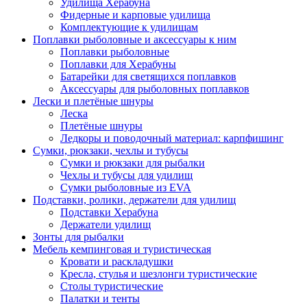
Удилища Херабуна
Фидерные и карповые удилища
Комплектующие к удилищам
Поплавки рыболовные и аксессуары к ним
Поплавки рыболовные
Поплавки для Херабуны
Батарейки для светящихся поплавков
Аксессуары для рыболовных поплавков
Лески и плетёные шнуры
Леска
Плетёные шнуры
Ледкоры и поводочный материал: карпфишинг
Сумки, рюкзаки, чехлы и тубусы
Сумки и рюкзаки для рыбалки
Чехлы и тубусы для удилищ
Сумки рыболовные из EVA
Подставки, ролики, держатели для удилищ
Подставки Херабуна
Держатели удилищ
Зонты для рыбалки
Мебель кемпинговая и туристическая
Кровати и раскладушки
Кресла, стулья и шезлонги туристические
Столы туристические
Палатки и тенты