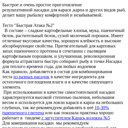
Быстрое и очень простое приготовление
результативной насадки для карася ,карпа и других видов рыб,
делает вашу рыбалку комфортной и незабываемой.
Тесто "Быстрая Атака №2"
В составе – сладкие картофельные хлопья, мука, пшеничный
белок, растительный белок, сухой молочный порошок. Имеет
отличные вкусовые качества, хорошую клейкость и высокие
абсорбирующие свойства. Притягательный для карповых
запах пшеничного протеина в сочетании с пылящим
картофельным порошком, и улучшенная, революционная
формула аттрактанта быстро собирают рыбу в точке.Насадка
для теплого времени года, для любых водоемов
Как правило, добавляется в состав для комбинирования
теста
из разных насадок
в качестве ингредиента для
остаточного поглощения влаги и в качестве связующего
элемента.
При использовании в качестве самостоятельной насадки
характеризуется высокой степенью пыления, небольшим
весом и используется для ловли карася и карпа на небольших
глубинах, так же рекомендуем добавлять в неё
10-30%
пшеничного глютена
или как показала практика хорошо
работает в тандеме
с загустителем Карась волокна №5
Для замешивания насадки мы рекомендуем