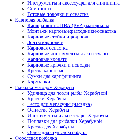
Инструменты и аксессуары для спиннинга
Спиннинги
Готовые поводки и оснастка
Карповая рыбалка
Карпфишинг - ПВА (PVA) материалы
Монтажи карповые:расходники/оснастка
Карповые стойки и род поды
Зонты карповые
Карповая оснастка
Карповые инструменты и аксессуары
Карповые кровати
Карповые крючки и поводки
Кресла карповые
Сумки для карпфишинга
Кормушки
Рыбалка методом Херабуна
Удилища для ловли рыбы Херабуной
Крючки Херабуна
Тесто для Херабуны (насадка)
Оснастка Херабуна
Инструменты и аксессуары Херабуна
Поплавки для рыбалки Херабуной
Кресло для Херабуны
Обвес для стульев херабуна
Форелевая рыбалка