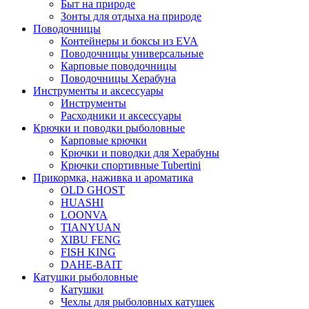
Быт на природе
Зонты для отдыха на природе
Поводочницы
Контейнеры и боксы из EVA
Поводочницы универсальные
Карповые поводочницы
Поводочницы Херабуна
Инструменты и аксессуары
Инструменты
Расходники и аксессуары
Крючки и поводки рыболовные
Карповые крючки
Крючки и поводки для Херабуны
Крючки спортивные Tubertini
Прикормка, наживка и ароматика
OLD GHOST
HUASHI
LOONVA
TIANYUAN
XIBU FENG
FISH KING
DAHE-BAIT
Катушки рыболовные
Катушки
Чехлы для рыболовных катушек