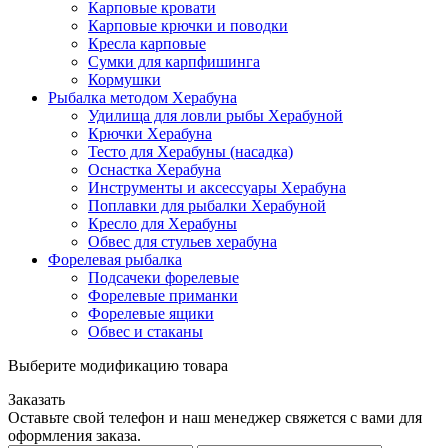
Карповые кровати
Карповые крючки и поводки
Кресла карповые
Сумки для карпфишинга
Кормушки
Рыбалка методом Херабуна
Удилища для ловли рыбы Херабуной
Крючки Херабуна
Тесто для Херабуны (насадка)
Оснастка Херабуна
Инструменты и аксессуары Херабуна
Поплавки для рыбалки Херабуной
Кресло для Херабуны
Обвес для стульев херабуна
Форелевая рыбалка
Подсачеки форелевые
Форелевые приманки
Форелевые ящики
Обвес и стаканы
Выберите модификацию товара
Заказать
Оставьте свой телефон и наш менеджер свяжется с вами для
оформления заказа.