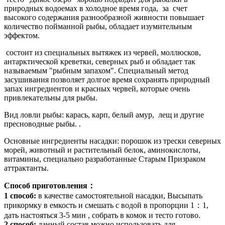
природных водоемах в холодное время года, за счет
высокого содержания разнообразной живности повышает
количество пойманной рыбы, обладает изумительным
эффектом.
состоит из специальных вытяжек из червей, моллюсков,
антарктической креветки, северных рыб и обладает так
называемым "рыбным запахом". Специальный метод
засушивания позволяет долгое время сохранять природный
запах ингредиентов и красных червей, которые очень
привлекательны для рыбы.
Вид ловли рыбы: карась, карп, белый амур, лещ и другие
пресноводные рыбы. .
Основные ингредиенты насадки: порошок из трески северных
морей, животный и растительный белок, аминокислоты,
витамины, специально разработанные Старым Призраком
аттрактанты.
Способ приготовления：
1 способ:
в качестве самостоятельной насадки, ​Высыпать
прикормку в емкость и смешать с водой в пропорции 1：1,
дать настояться 3-5 мин , собрать в комок и тесто готово.
2 способ:
данный состав можно использовать для