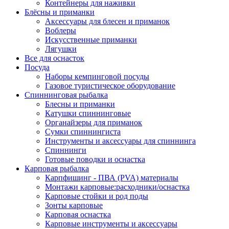
Контейнеры для наживки
Блёсны и приманки
Аксессуары для блесен и приманок
Воблеры
Искусственные приманки
Лягушки
Все для оснасток
Посуда
Наборы кемпинговой посуды
Газовое туристическое оборудование
Спиннинговая рыбалка
Блесны и приманки
Катушки спиннинговые
Органайзеры для приманок
Сумки спиннингиста
Инструменты и аксессуары для спиннинга
Спиннинги
Готовые поводки и оснастка
Карповая рыбалка
Карпфишинг - ПВА (PVA) материалы
Монтажи карповые:расходники/оснастка
Карповые стойки и род поды
Зонты карповые
Карповая оснастка
Карповые инструменты и аксессуары