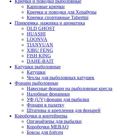
Крючки и поводки рыболовные
Карповые крючки
Крючки и поводки для Херабуны
Крючки спортивные Tubertini
Прикормка, наживка и ароматика
OLD GHOST
HUASHI
LOONVA
TIANYUAN
XIBU FENG
FISH KING
DAHE-BAIT
Катушки рыболовные
Катушки
Чехлы для рыболовных катушек
Фонари рыболовные
Навесные фонари на рыболовные кресла
Налобные фонарики
УФ (UV) фонари для рыбалки
Фонари в палатку
Штативы и крепления для фонарей
Коробочки и контейнеры
Органайзеры для рыбалки
Коробочки MEBAO
Боксы для блёсен