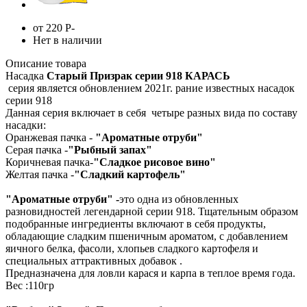
от 220
Р
-
Нет в наличии
Описание товара
Насадка
Старый Призрак серии 918 КАРАСЬ
серия является обновлением 2021г. рание известных насадок
серии 918
Данная серия включает в себя четыре разных вида по составу
насадки:
Оранжевая пачка -
"Ароматные отруби"
Серая пачка -
"Рыбный запах"
Коричневая пачка-
"Сладкое рисовое вино"
Желтая пачка -
"Сладкий картофель"
"Ароматные отруби" -
это одна из обновленных
разновидностей легендарной серии 918. Тщательным образом
подобранные ингредиенты включают в себя продукты,
обладающие сладким пшеничным ароматом, с добавлением
яичного белка, фасоли, хлопьев сладкого картофеля и
специальных аттрактивных добавок .
Предназначена для ловли карася и карпа в теплое время года.
Вес :110гр