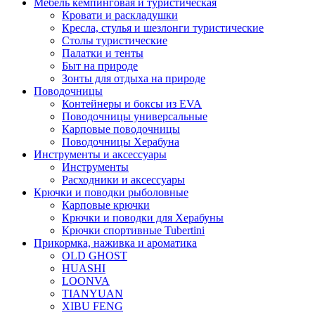
Мебель кемпинговая и туристическая
Кровати и раскладушки
Кресла, стулья и шезлонги туристические
Столы туристические
Палатки и тенты
Быт на природе
Зонты для отдыха на природе
Поводочницы
Контейнеры и боксы из EVA
Поводочницы универсальные
Карповые поводочницы
Поводочницы Херабуна
Инструменты и аксессуары
Инструменты
Расходники и аксессуары
Крючки и поводки рыболовные
Карповые крючки
Крючки и поводки для Херабуны
Крючки спортивные Tubertini
Прикормка, наживка и ароматика
OLD GHOST
HUASHI
LOONVA
TIANYUAN
XIBU FENG