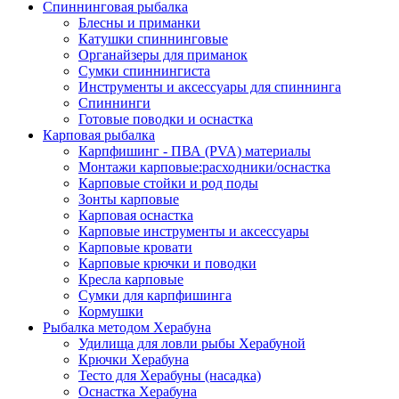
Спиннинговая рыбалка
Блесны и приманки
Катушки спиннинговые
Органайзеры для приманок
Сумки спиннингиста
Инструменты и аксессуары для спиннинга
Спиннинги
Готовые поводки и оснастка
Карповая рыбалка
Карпфишинг - ПВА (PVA) материалы
Монтажи карповые:расходники/оснастка
Карповые стойки и род поды
Зонты карповые
Карповая оснастка
Карповые инструменты и аксессуары
Карповые кровати
Карповые крючки и поводки
Кресла карповые
Сумки для карпфишинга
Кормушки
Рыбалка методом Херабуна
Удилища для ловли рыбы Херабуной
Крючки Херабуна
Тесто для Херабуны (насадка)
Оснастка Херабуна