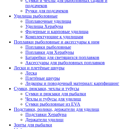
Сумки и чехлы для рыболовных садков и
подсачеков
Ручки для подсачеков
Удилища рыболовные
Поплавочные удилища
Удилища Херабуна
Фидерные и карповые удилища
Комплектующие к удилищам
Поплавки рыболовные и аксессуары к ним
Поплавки рыболовные
Поплавки для Херабуны
Батарейки для светящихся поплавков
Аксессуары для рыболовных поплавков
Лески и плетёные шнуры
Леска
Плетёные шнуры
Ледкоры и поводочный материал: карпфишинг
Сумки, рюкзаки, чехлы и тубусы
Сумки и рюкзаки для рыбалки
Чехлы и тубусы для удилищ
Сумки рыболовные из EVA
Подставки, ролики, держатели для удилищ
Подставки Херабуна
Держатели удилищ
Зонты для рыбалки