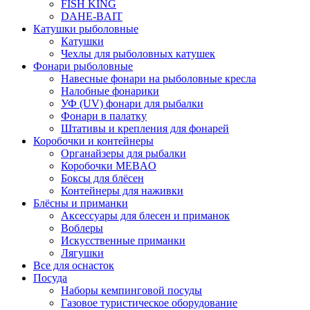
FISH KING
DAHE-BAIT
Катушки рыболовные
Катушки
Чехлы для рыболовных катушек
Фонари рыболовные
Навесные фонари на рыболовные кресла
Налобные фонарики
УФ (UV) фонари для рыбалки
Фонари в палатку
Штативы и крепления для фонарей
Коробочки и контейнеры
Органайзеры для рыбалки
Коробочки MEBAO
Боксы для блёсен
Контейнеры для наживки
Блёсны и приманки
Аксессуары для блесен и приманок
Воблеры
Искусственные приманки
Лягушки
Все для оснасток
Посуда
Наборы кемпинговой посуды
Газовое туристическое оборудование