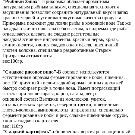
"Рыбный Запах
"- Прикормка обладает ароматным
натуральным рыбным запахом, специальная технология
засушивания позволяет сохранить натуральный вкус и запах
красных червей и усиливает вкусовые качества продукта.
Прикормка подходит для ловли рыбы в холодной воде.Так же
насадка отлично показала себя и летом, в водоемах где рыба
отказывается клевать на сладкие растительные
насадки.Основные ингредиенты: красный червь, криль,
аминокислоты, хлопья сладкого картофеля, пшеничный
глютен-волокна, специально разработанные Старым
Призраком аттрактанты.
вес:100гр.
"Сладкое рисовое вино"-
В составе используются
естественным образом ферментированные бобы, пшеница,
рис. Её приятный кисло-сладкий аромат винных дрожжей
быстро собирает рыбу в точке лова. Имеет потрясающий
эффект при ловле карася, карпа, сазана, леща.
основной состав: Вытяжки из моллюсков, улиток,
антарктических креветок, северной трески, пшеничный
глютен-волокна, аминокислоты, аттрактанты, специально
ферментированные бобы и рис, сладкие пшеничные отруби,
хлопья сладкого картофеля.
вес :110гр
"Сладкий картофель"
-обновленная версия революционный