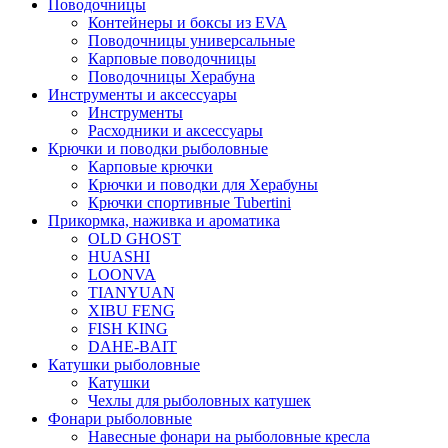
Поводочницы
Контейнеры и боксы из EVA
Поводочницы универсальные
Карповые поводочницы
Поводочницы Херабуна
Инструменты и аксессуары
Инструменты
Расходники и аксессуары
Крючки и поводки рыболовные
Карповые крючки
Крючки и поводки для Херабуны
Крючки спортивные Tubertini
Прикормка, наживка и ароматика
OLD GHOST
HUASHI
LOONVA
TIANYUAN
XIBU FENG
FISH KING
DAHE-BAIT
Катушки рыболовные
Катушки
Чехлы для рыболовных катушек
Фонари рыболовные
Навесные фонари на рыболовные кресла