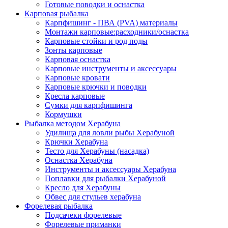
Готовые поводки и оснастка
Карповая рыбалка
Карпфишинг - ПВА (PVA) материалы
Монтажи карповые:расходники/оснастка
Карповые стойки и род поды
Зонты карповые
Карповая оснастка
Карповые инструменты и аксессуары
Карповые кровати
Карповые крючки и поводки
Кресла карповые
Сумки для карпфишинга
Кормушки
Рыбалка методом Херабуна
Удилища для ловли рыбы Херабуной
Крючки Херабуна
Тесто для Херабуны (насадка)
Оснастка Херабуна
Инструменты и аксессуары Херабуна
Поплавки для рыбалки Херабуной
Кресло для Херабуны
Обвес для стульев херабуна
Форелевая рыбалка
Подсачеки форелевые
Форелевые приманки