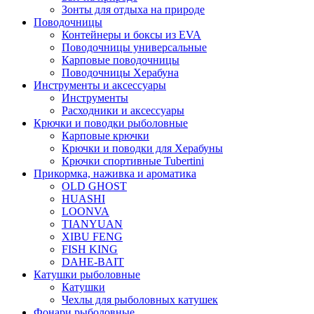
Зонты для отдыха на природе
Поводочницы
Контейнеры и боксы из EVA
Поводочницы универсальные
Карповые поводочницы
Поводочницы Херабуна
Инструменты и аксессуары
Инструменты
Расходники и аксессуары
Крючки и поводки рыболовные
Карповые крючки
Крючки и поводки для Херабуны
Крючки спортивные Tubertini
Прикормка, наживка и ароматика
OLD GHOST
HUASHI
LOONVA
TIANYUAN
XIBU FENG
FISH KING
DAHE-BAIT
Катушки рыболовные
Катушки
Чехлы для рыболовных катушек
Фонари рыболовные