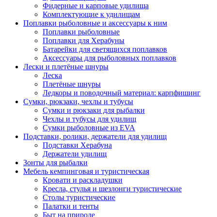
Фидерные и карповые удилища
Комплектующие к удилищам
Поплавки рыболовные и аксессуары к ним
Поплавки рыболовные
Поплавки для Херабуны
Батарейки для светящихся поплавков
Аксессуары для рыболовных поплавков
Лески и плетёные шнуры
Леска
Плетёные шнуры
Ледкоры и поводочный материал: карпфишинг
Сумки, рюкзаки, чехлы и тубусы
Сумки и рюкзаки для рыбалки
Чехлы и тубусы для удилищ
Сумки рыболовные из EVA
Подставки, ролики, держатели для удилищ
Подставки Херабуна
Держатели удилищ
Зонты для рыбалки
Мебель кемпинговая и туристическая
Кровати и раскладушки
Кресла, стулья и шезлонги туристические
Столы туристические
Палатки и тенты
Быт на природе