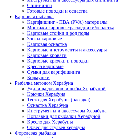
Спиннинги
Готовые поводки и оснастка
Карповая рыбалка
Карпфишинг - ПВА (PVA) материалы
Монтажи карповые:расходники/оснастка
Карповые стойки и род поды
Зонты карповые
Карповая оснастка
Карповые инструменты и аксессуары
Карповые кровати
Карповые крючки и поводки
Кресла карповые
Сумки для карпфишинга
Кормушки
Рыбалка методом Херабуна
Удилища для ловли рыбы Херабуной
Крючки Херабуна
Тесто для Херабуны (насадка)
Оснастка Херабуна
Инструменты и аксессуары Херабуна
Поплавки для рыбалки Херабуной
Кресло для Херабуны
Обвес для стульев херабуна
Форелевая рыбалка