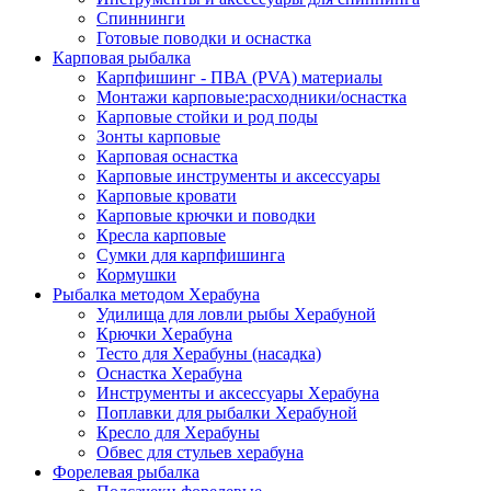
Спиннинги
Готовые поводки и оснастка
Карповая рыбалка
Карпфишинг - ПВА (PVA) материалы
Монтажи карповые:расходники/оснастка
Карповые стойки и род поды
Зонты карповые
Карповая оснастка
Карповые инструменты и аксессуары
Карповые кровати
Карповые крючки и поводки
Кресла карповые
Сумки для карпфишинга
Кормушки
Рыбалка методом Херабуна
Удилища для ловли рыбы Херабуной
Крючки Херабуна
Тесто для Херабуны (насадка)
Оснастка Херабуна
Инструменты и аксессуары Херабуна
Поплавки для рыбалки Херабуной
Кресло для Херабуны
Обвес для стульев херабуна
Форелевая рыбалка