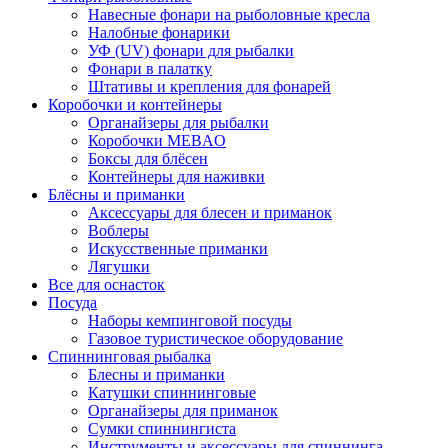
Навесные фонари на рыболовные кресла
Налобные фонарики
УФ (UV) фонари для рыбалки
Фонари в палатку
Штативы и крепления для фонарей
Коробочки и контейнеры
Органайзеры для рыбалки
Коробочки MEBAO
Боксы для блёсен
Контейнеры для наживки
Блёсны и приманки
Аксессуары для блесен и приманок
Воблеры
Искусственные приманки
Лягушки
Все для оснасток
Посуда
Наборы кемпинговой посуды
Газовое туристическое оборудование
Спиннинговая рыбалка
Блесны и приманки
Катушки спиннинговые
Органайзеры для приманок
Сумки спиннингиста
Инструменты и аксессуары для спиннинга