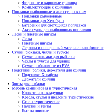
Фидерные и карповые удилища
Комплектующие к удилищам
Поплавки рыболовные и аксессуары к ним
Поплавки рыболовные
Поплавки для Херабуны
Батарейки для светящихся поплавков
Аксессуары для рыболовных поплавков
Лески и плетёные шнуры
Леска
Плетёные шнуры
Ледкоры и поводочный материал: карпфишинг
Сумки, рюкзаки, чехлы и тубусы
Сумки и рюкзаки для рыбалки
Чехлы и тубусы для удилищ
Сумки рыболовные из EVA
Подставки, ролики, держатели для удилищ
Подставки Херабуна
Держатели удилищ
Зонты для рыбалки
Мебель кемпинговая и туристическая
Кровати и раскладушки
Кресла, стулья и шезлонги туристические
Столы туристические
Палатки и тенты
Быт на природе