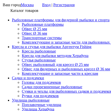
Ваш город
Москва
Вход
|
Регистрация
Каталог товаров
Рыболовные платформы для фидерной рыбалки и спорта
Рыболовные платформы
Обвес Ø 25 мм
Обвес Ø 36 мм
Транспортные системы
Комплектующие и запасные части для рыболовных
Кресла и стулья для рыбалки Аргентум Fishing
Кресла рыболовные
Кресла для рыбалки методом Херабуна
Стулья рыболовные
Обвес рыболовный для кресел Ø 25 мм
Обвес для фидерных и рыболовных кресел Ø 36 мм
Комплектующие и запасные части к креслам
Садки и подсачеки
Головы для подсачеков
Садки прорезиненные рыболовные
Сумки и чехлы для рыболовных садков и подсачеко
Ручки для подсачеков
Удилища рыболовные
Поплавочные удилища
Удилища Херабуна