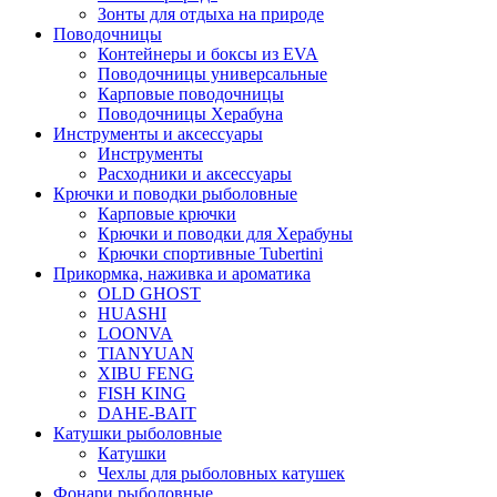
Зонты для отдыха на природе
Поводочницы
Контейнеры и боксы из EVA
Поводочницы универсальные
Карповые поводочницы
Поводочницы Херабуна
Инструменты и аксессуары
Инструменты
Расходники и аксессуары
Крючки и поводки рыболовные
Карповые крючки
Крючки и поводки для Херабуны
Крючки спортивные Tubertini
Прикормка, наживка и ароматика
OLD GHOST
HUASHI
LOONVA
TIANYUAN
XIBU FENG
FISH KING
DAHE-BAIT
Катушки рыболовные
Катушки
Чехлы для рыболовных катушек
Фонари рыболовные