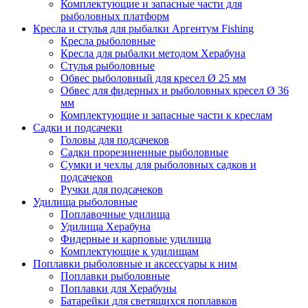
Комплектующие и запасные части для
рыболовных платформ
Кресла и стулья для рыбалки Аргентум Fishing
Кресла рыболовные
Кресла для рыбалки методом Херабуна
Стулья рыболовные
Обвес рыболовный для кресел Ø 25 мм
Обвес для фидерных и рыболовных кресел Ø 36
мм
Комплектующие и запасные части к креслам
Садки и подсачеки
Головы для подсачеков
Садки прорезиненные рыболовные
Сумки и чехлы для рыболовных садков и
подсачеков
Ручки для подсачеков
Удилища рыболовные
Поплавочные удилища
Удилища Херабуна
Фидерные и карповые удилища
Комплектующие к удилищам
Поплавки рыболовные и аксессуары к ним
Поплавки рыболовные
Поплавки для Херабуны
Батарейки для светящихся поплавков