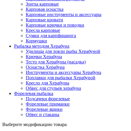
Зонты карповые
Карповая оснастка
Карповые инструменты и аксессуары
Карповые кровати
Карповые крючки и поводки
Кресла карповые
Сумки для карпфишинга
Кормушки
Рыбалка методом Херабуна
Удилища для ловли рыбы Херабуной
Крючки Херабуна
Тесто для Херабуны (насадка)
Оснастка Херабуна
Инструменты и аксессуары Херабуна
Поплавки для рыбалки Херабуной
Кресло для Херабуны
Обвес для стульев херабуна
Форелевая рыбалка
Подсачеки форелевые
Форелевые приманки
Форелевые ящики
Обвес и стаканы
Выберите модификацию товара