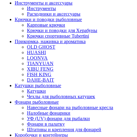
Инструменты и аксессуары
Инструменты
Расходники и аксессуары
Крючки и поводки рыболовные
Карповые крючки
Крючки и поводки для Херабуны
Крючки спортивные Tubertini
Прикормка, наживка и ароматика
OLD GHOST
HUASHI
LOONVA
TIANYUAN
XIBU FENG
FISH KING
DAHE-BAIT
Катушки рыболовные
Катушки
Чехлы для рыболовных катушек
Фонари рыболовные
Навесные фонари на рыболовные кресла
Налобные фонарики
УФ (UV) фонари для рыбалки
Фонари в палатку
Штативы и крепления для фонарей
Коробочки и контейнеры