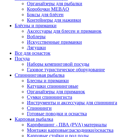
Органайзеры для рыбалки
Коробочки MEBAO
Боксы для блёсен
Контейнеры для наживки
Блёсны и приманки
Аксессуары для блесен и приманок
Воблеры
Искусственные приманки
Лягушки
Все для оснасток
Посуда
Наборы кемпинговой посуды
Газовое туристическое оборудование
Спиннинговая рыбалка
Блесны и приманки
Катушки спиннинговые
Органайзеры для приманок
Сумки спиннингиста
Инструменты и аксессуары для спиннинга
Спиннинги
Готовые поводки и оснастка
Карповая рыбалка
Карпфишинг - ПВА (PVA) материалы
Монтажи карповые:расходники/оснастка
Карповые стойки и род поды