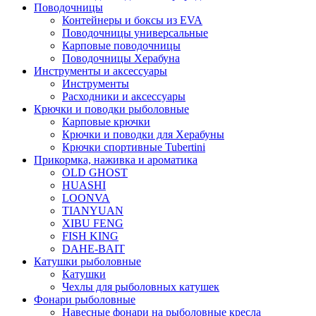
Поводочницы
Контейнеры и боксы из EVA
Поводочницы универсальные
Карповые поводочницы
Поводочницы Херабуна
Инструменты и аксессуары
Инструменты
Расходники и аксессуары
Крючки и поводки рыболовные
Карповые крючки
Крючки и поводки для Херабуны
Крючки спортивные Tubertini
Прикормка, наживка и ароматика
OLD GHOST
HUASHI
LOONVA
TIANYUAN
XIBU FENG
FISH KING
DAHE-BAIT
Катушки рыболовные
Катушки
Чехлы для рыболовных катушек
Фонари рыболовные
Навесные фонари на рыболовные кресла