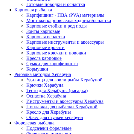
Готовые поводки и оснастка
Карповая рыбалка
Карпфишинг - ПВА (PVA) материалы
Монтажи карповые:расходники/оснастка
Карповые стойки и род поды
Зонты карповые
Карповая оснастка
Карповые инструменты и аксессуары
Карповые кровати
Карповые крючки и поводки
Кресла карповые
Сумки для карпфишинга
Кормушки
Рыбалка методом Херабуна
Удилища для ловли рыбы Херабуной
Крючки Херабуна
Тесто для Херабуны (насадка)
Оснастка Херабуна
Инструменты и аксессуары Херабуна
Поплавки для рыбалки Херабуной
Кресло для Херабуны
Обвес для стульев херабуна
Форелевая рыбалка
Подсачеки форелевые
Форелевые приманки