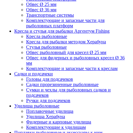
Обвес Ø 25 мм
Обвес Ø 36 мм
Транспортные системы
Комплектующие и запасные части для
рыболовных платформ
Кресла и стулья для рыбалки Аргентум Fishing
Кресла рыболовные
Кресла для рыбалки методом Херабуна
Стулья рыболовные
Обвес рыболовный для кресел Ø 25 мм
Обвес для фидерных и рыболовных кресел Ø 36
мм
Комплектующие и запасные части к креслам
Садки и подсачеки
Головы для подсачеков
Садки прорезиненные рыболовные
Сумки и чехлы для рыболовных садков и
подсачеков
Ручки для подсачеков
Удилища рыболовные
Поплавочные удилища
Удилища Херабуна
Фидерные и карповые удилища
Комплектующие к удилищам
Поплавки рыболовные и аксессуары к ним