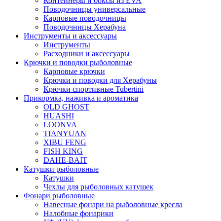
Контейнеры и боксы из EVA
Поводочницы универсальные
Карповые поводочницы
Поводочницы Херабуна
Инструменты и аксессуары
Инструменты
Расходники и аксессуары
Крючки и поводки рыболовные
Карповые крючки
Крючки и поводки для Херабуны
Крючки спортивные Tubertini
Прикормка, наживка и ароматика
OLD GHOST
HUASHI
LOONVA
TIANYUAN
XIBU FENG
FISH KING
DAHE-BAIT
Катушки рыболовные
Катушки
Чехлы для рыболовных катушек
Фонари рыболовные
Навесные фонари на рыболовные кресла
Налобные фонарики