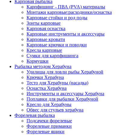
Карповая рыбалка
Карпфишинг - ПВА (PVA) материалы
Монтажи карповые:расходники/оснастка
Карповые стойки и род поды
Зонты карповые
Карповая оснастка
Карповые инструменты и аксессуары
Карповые кровати
Карповые крючки и поводки
Кресла карповые
Сумки для карпфишинга
Кормушки
Рыбалка методом Херабуна
Удилища для ловли рыбы Херабуной
Крючки Херабуна
Тесто для Херабуны (насадка)
Оснастка Херабуна
Инструменты и аксессуары Херабуна
Поплавки для рыбалки Херабуной
Кресло для Херабуны
Обвес для стульев херабуна
Форелевая рыбалка
Подсачеки форелевые
Форелевые приманки
Форелевые ящики