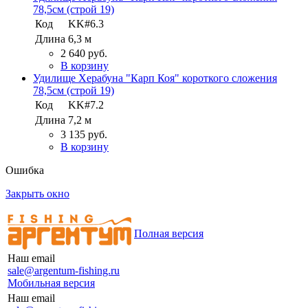
78,5см (строй 19)
Код
KK#6.3
Длина
6,3 м
2 640 руб.
В корзину
Удилище Херабуна "Карп Коя" короткого сложения
78,5см (строй 19)
Код
KK#7.2
Длина
7,2 м
3 135 руб.
В корзину
Ошибка
Закрыть окно
Полная версия
Наш email
sale@argentum-fishing.ru
Мобильная версия
Наш email