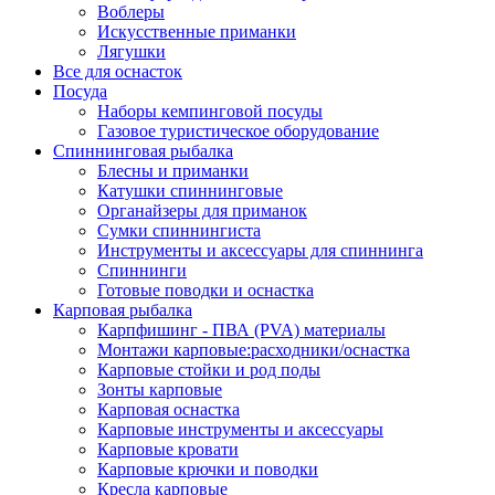
Воблеры
Искусственные приманки
Лягушки
Все для оснасток
Посуда
Наборы кемпинговой посуды
Газовое туристическое оборудование
Спиннинговая рыбалка
Блесны и приманки
Катушки спиннинговые
Органайзеры для приманок
Сумки спиннингиста
Инструменты и аксессуары для спиннинга
Спиннинги
Готовые поводки и оснастка
Карповая рыбалка
Карпфишинг - ПВА (PVA) материалы
Монтажи карповые:расходники/оснастка
Карповые стойки и род поды
Зонты карповые
Карповая оснастка
Карповые инструменты и аксессуары
Карповые кровати
Карповые крючки и поводки
Кресла карповые