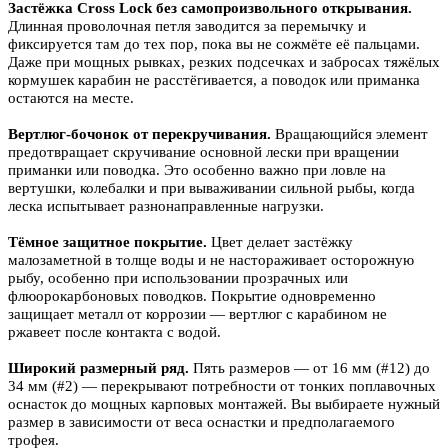
Застёжка Cross Lock без самопроизвольного открывания.
Длинная проволочная петля заводится за перемычку и
фиксируется там до тех пор, пока вы не сожмёте её пальцами.
Даже при мощных рывках, резких подсечках и забросах тяжёлых
кормушек карабин не расстёгивается, а поводок или приманка
остаются на месте.
Вертлюг-бочонок от перекручивания.
Вращающийся элемент
предотвращает скручивание основной лески при вращении
приманки или поводка. Это особенно важно при ловле на
вертушки, колебалки и при вываживании сильной рыбы, когда
леска испытывает разнонаправленные нагрузки.
Тёмное защитное покрытие.
Цвет делает застёжку
малозаметной в толще воды и не настораживает осторожную
рыбу, особенно при использовании прозрачных или
флюорокарбоновых поводков. Покрытие одновременно
защищает металл от коррозии — вертлюг с карабином не
ржавеет после контакта с водой.
Широкий размерный ряд.
Пять размеров — от 16 мм (#12) до
34 мм (#2) — перекрывают потребности от тонких поплавочных
оснасток до мощных карповых монтажей. Вы выбираете нужный
размер в зависимости от веса оснастки и предполагаемого
трофея.