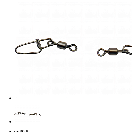
от 90
Р
-