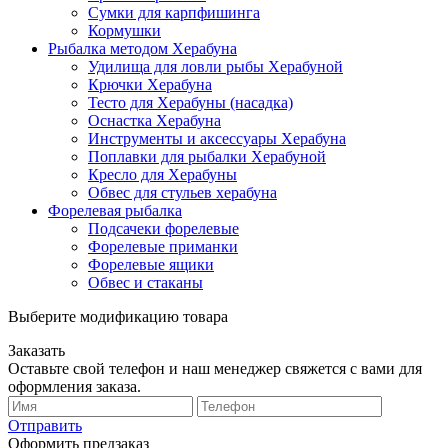
Сумки для карпфишинга
Кормушки
Рыбалка методом Херабуна
Удилища для ловли рыбы Херабуной
Крючки Херабуна
Тесто для Херабуны (насадка)
Оснастка Херабуна
Инструменты и аксессуары Херабуна
Поплавки для рыбалки Херабуной
Кресло для Херабуны
Обвес для стульев херабуна
Форелевая рыбалка
Подсачеки форелевые
Форелевые приманки
Форелевые ящики
Обвес и стаканы
Выберите модификацию товара
Заказать
Оставьте свой телефон и наш менеджер свяжется с вами для
оформления заказа.
Отправить
Оформить предзаказ