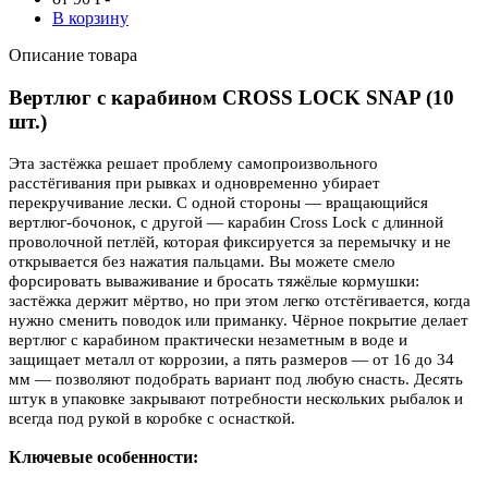
В корзину
Описание товара
Вертлюг с карабином CROSS LOCK SNAP (10
шт.)
Эта застёжка решает проблему самопроизвольного
расстёгивания при рывках и одновременно убирает
перекручивание лески. С одной стороны — вращающийся
вертлюг-бочонок, с другой — карабин Cross Lock с длинной
проволочной петлёй, которая фиксируется за перемычку и не
открывается без нажатия пальцами. Вы можете смело
форсировать вываживание и бросать тяжёлые кормушки:
застёжка держит мёртво, но при этом легко отстёгивается, когда
нужно сменить поводок или приманку. Чёрное покрытие делает
вертлюг с карабином практически незаметным в воде и
защищает металл от коррозии, а пять размеров — от 16 до 34
мм — позволяют подобрать вариант под любую снасть. Десять
штук в упаковке закрывают потребности нескольких рыбалок и
всегда под рукой в коробке с оснасткой.
Ключевые особенности: