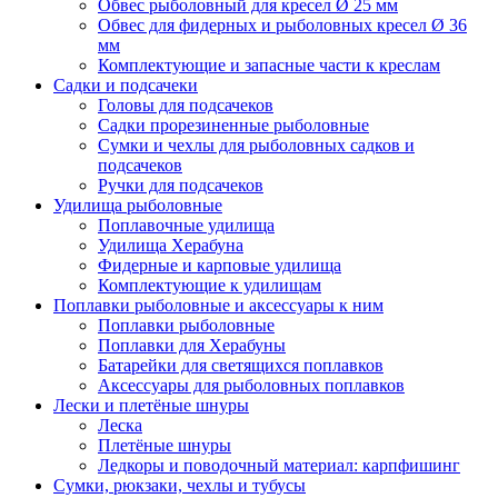
Обвес рыболовный для кресел Ø 25 мм
Обвес для фидерных и рыболовных кресел Ø 36
мм
Комплектующие и запасные части к креслам
Садки и подсачеки
Головы для подсачеков
Садки прорезиненные рыболовные
Сумки и чехлы для рыболовных садков и
подсачеков
Ручки для подсачеков
Удилища рыболовные
Поплавочные удилища
Удилища Херабуна
Фидерные и карповые удилища
Комплектующие к удилищам
Поплавки рыболовные и аксессуары к ним
Поплавки рыболовные
Поплавки для Херабуны
Батарейки для светящихся поплавков
Аксессуары для рыболовных поплавков
Лески и плетёные шнуры
Леска
Плетёные шнуры
Ледкоры и поводочный материал: карпфишинг
Сумки, рюкзаки, чехлы и тубусы