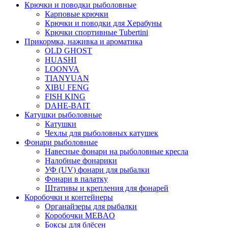
Крючки и поводки рыболовные
Карповые крючки
Крючки и поводки для Херабуны
Крючки спортивные Tubertini
Прикормка, наживка и ароматика
OLD GHOST
HUASHI
LOONVA
TIANYUAN
XIBU FENG
FISH KING
DAHE-BAIT
Катушки рыболовные
Катушки
Чехлы для рыболовных катушек
Фонари рыболовные
Навесные фонари на рыболовные кресла
Налобные фонарики
УФ (UV) фонари для рыбалки
Фонари в палатку
Штативы и крепления для фонарей
Коробочки и контейнеры
Органайзеры для рыбалки
Коробочки MEBAO
Боксы для блёсен