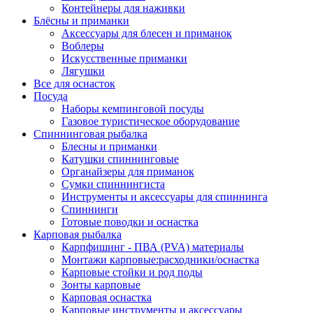
Контейнеры для наживки
Блёсны и приманки
Аксессуары для блесен и приманок
Воблеры
Искусственные приманки
Лягушки
Все для оснасток
Посуда
Наборы кемпинговой посуды
Газовое туристическое оборудование
Спиннинговая рыбалка
Блесны и приманки
Катушки спиннинговые
Органайзеры для приманок
Сумки спиннингиста
Инструменты и аксессуары для спиннинга
Спиннинги
Готовые поводки и оснастка
Карповая рыбалка
Карпфишинг - ПВА (PVA) материалы
Монтажи карповые:расходники/оснастка
Карповые стойки и род поды
Зонты карповые
Карповая оснастка
Карповые инструменты и аксессуары