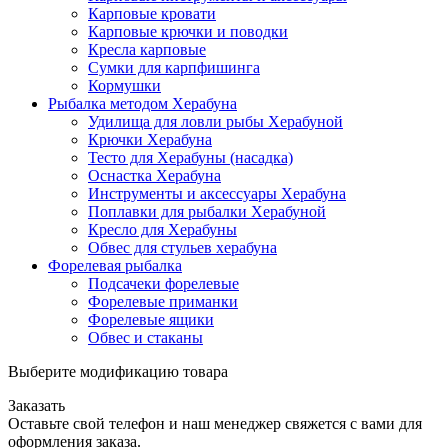
Карповые кровати
Карповые крючки и поводки
Кресла карповые
Сумки для карпфишинга
Кормушки
Рыбалка методом Херабуна
Удилища для ловли рыбы Херабуной
Крючки Херабуна
Тесто для Херабуны (насадка)
Оснастка Херабуна
Инструменты и аксессуары Херабуна
Поплавки для рыбалки Херабуной
Кресло для Херабуны
Обвес для стульев херабуна
Форелевая рыбалка
Подсачеки форелевые
Форелевые приманки
Форелевые ящики
Обвес и стаканы
Выберите модификацию товара
Заказать
Оставьте свой телефон и наш менеджер свяжется с вами для
оформления заказа.