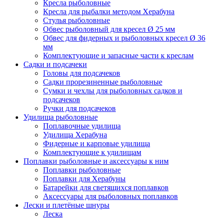
Кресла рыболовные
Кресла для рыбалки методом Херабуна
Стулья рыболовные
Обвес рыболовный для кресел Ø 25 мм
Обвес для фидерных и рыболовных кресел Ø 36
мм
Комплектующие и запасные части к креслам
Садки и подсачеки
Головы для подсачеков
Садки прорезиненные рыболовные
Сумки и чехлы для рыболовных садков и
подсачеков
Ручки для подсачеков
Удилища рыболовные
Поплавочные удилища
Удилища Херабуна
Фидерные и карповые удилища
Комплектующие к удилищам
Поплавки рыболовные и аксессуары к ним
Поплавки рыболовные
Поплавки для Херабуны
Батарейки для светящихся поплавков
Аксессуары для рыболовных поплавков
Лески и плетёные шнуры
Леска