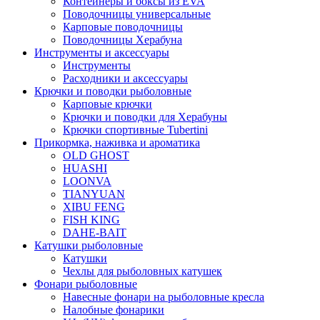
Контейнеры и боксы из EVA
Поводочницы универсальные
Карповые поводочницы
Поводочницы Херабуна
Инструменты и аксессуары
Инструменты
Расходники и аксессуары
Крючки и поводки рыболовные
Карповые крючки
Крючки и поводки для Херабуны
Крючки спортивные Tubertini
Прикормка, наживка и ароматика
OLD GHOST
HUASHI
LOONVA
TIANYUAN
XIBU FENG
FISH KING
DAHE-BAIT
Катушки рыболовные
Катушки
Чехлы для рыболовных катушек
Фонари рыболовные
Навесные фонари на рыболовные кресла
Налобные фонарики