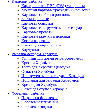
Карповая рыбалка
Карпфишинг - ПВА (PVA) материалы
Монтажи карповые:расходники/оснастка
Карповые стойки и род поды
Зонты карповые
Карповая оснастка
Карповые инструменты и аксессуары
Карповые кровати
Карповые крючки и поводки
Кресла карповые
Сумки для карпфишинга
Кормушки
Рыбалка методом Херабуна
Удилища для ловли рыбы Херабуной
Крючки Херабуна
Тесто для Херабуны (насадка)
Оснастка Херабуна
Инструменты и аксессуары Херабуна
Поплавки для рыбалки Херабуной
Кресло для Херабуны
Обвес для стульев херабуна
Форелевая рыбалка
Подсачеки форелевые
Форелевые приманки
Форелевые ящики