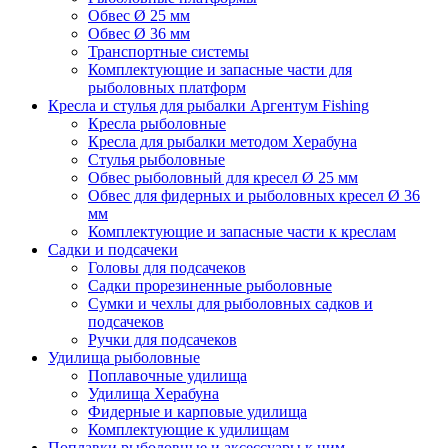
Обвес Ø 25 мм
Обвес Ø 36 мм
Транспортные системы
Комплектующие и запасные части для
рыболовных платформ
Кресла и стулья для рыбалки Аргентум Fishing
Кресла рыболовные
Кресла для рыбалки методом Херабуна
Стулья рыболовные
Обвес рыболовный для кресел Ø 25 мм
Обвес для фидерных и рыболовных кресел Ø 36
мм
Комплектующие и запасные части к креслам
Садки и подсачеки
Головы для подсачеков
Садки прорезиненные рыболовные
Сумки и чехлы для рыболовных садков и
подсачеков
Ручки для подсачеков
Удилища рыболовные
Поплавочные удилища
Удилища Херабуна
Фидерные и карповые удилища
Комплектующие к удилищам
Поплавки рыболовные и аксессуары к ним