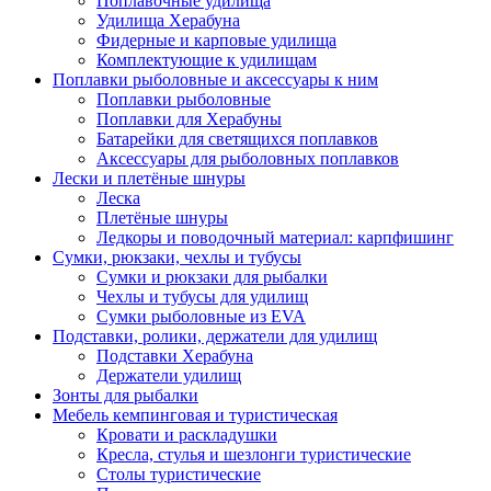
Поплавочные удилища
Удилища Херабуна
Фидерные и карповые удилища
Комплектующие к удилищам
Поплавки рыболовные и аксессуары к ним
Поплавки рыболовные
Поплавки для Херабуны
Батарейки для светящихся поплавков
Аксессуары для рыболовных поплавков
Лески и плетёные шнуры
Леска
Плетёные шнуры
Ледкоры и поводочный материал: карпфишинг
Сумки, рюкзаки, чехлы и тубусы
Сумки и рюкзаки для рыбалки
Чехлы и тубусы для удилищ
Сумки рыболовные из EVA
Подставки, ролики, держатели для удилищ
Подставки Херабуна
Держатели удилищ
Зонты для рыбалки
Мебель кемпинговая и туристическая
Кровати и раскладушки
Кресла, стулья и шезлонги туристические
Столы туристические