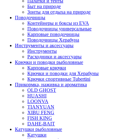
Палатки и тенты
Быт на природе
Зонты для отдыха на природе
Поводочницы
Контейнеры и боксы из EVA
Поводочницы универсальные
Карповые поводочницы
Поводочницы Херабуна
Инструменты и аксессуары
Инструменты
Расходники и аксессуары
Крючки и поводки рыболовные
Карповые крючки
Крючки и поводки для Херабуны
Крючки спортивные Tubertini
Прикормка, наживка и ароматика
OLD GHOST
HUASHI
LOONVA
TIANYUAN
XIBU FENG
FISH KING
DAHE-BAIT
Катушки рыболовные
Катушки