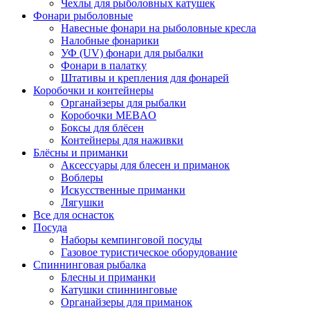
Чехлы для рыболовных катушек
Фонари рыболовные
Навесные фонари на рыболовные кресла
Налобные фонарики
УФ (UV) фонари для рыбалки
Фонари в палатку
Штативы и крепления для фонарей
Коробочки и контейнеры
Органайзеры для рыбалки
Коробочки MEBAO
Боксы для блёсен
Контейнеры для наживки
Блёсны и приманки
Аксессуары для блесен и приманок
Воблеры
Искусственные приманки
Лягушки
Все для оснасток
Посуда
Наборы кемпинговой посуды
Газовое туристическое оборудование
Спиннинговая рыбалка
Блесны и приманки
Катушки спиннинговые
Органайзеры для приманок