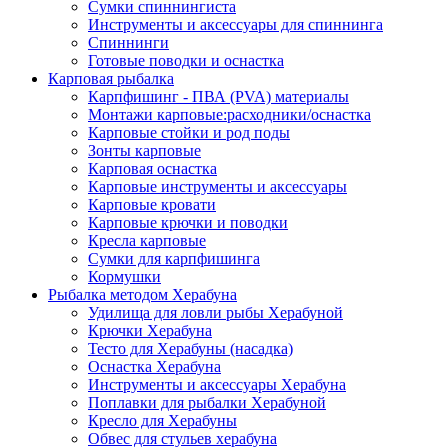
Сумки спиннингиста
Инструменты и аксессуары для спиннинга
Спиннинги
Готовые поводки и оснастка
Карповая рыбалка
Карпфишинг - ПВА (PVA) материалы
Монтажи карповые:расходники/оснастка
Карповые стойки и род поды
Зонты карповые
Карповая оснастка
Карповые инструменты и аксессуары
Карповые кровати
Карповые крючки и поводки
Кресла карповые
Сумки для карпфишинга
Кормушки
Рыбалка методом Херабуна
Удилища для ловли рыбы Херабуной
Крючки Херабуна
Тесто для Херабуны (насадка)
Оснастка Херабуна
Инструменты и аксессуары Херабуна
Поплавки для рыбалки Херабуной
Кресло для Херабуны
Обвес для стульев херабуна