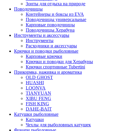
Зонты для отдыха на природе
Поводочницы
Контейнеры и боксы из EVA
Поводочницы универсальные
Карповые поводочницы
Поводочницы Херабуна
Инструменты и аксессуары
Инструменты
Расходники и аксессуары
Крючки и поводки рыболовные
Карповые крючки
Крючки и поводки для Херабуны
Крючки спортивные Tubertini
Прикормка, наживка и ароматика
OLD GHOST
HUASHI
LOONVA
TIANYUAN
XIBU FENG
FISH KING
DAHE-BAIT
Катушки рыболовные
Катушки
Чехлы для рыболовных катушек
Фонари рыболовные