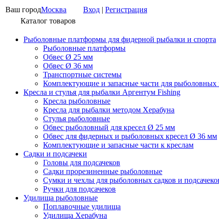
Ваш город
Москва
Вход
|
Регистрация
Каталог товаров
Рыболовные платформы для фидерной рыбалки и спорта
Рыболовные платформы
Обвес Ø 25 мм
Обвес Ø 36 мм
Транспортные системы
Комплектующие и запасные части для рыболовных
Кресла и стулья для рыбалки Аргентум Fishing
Кресла рыболовные
Кресла для рыбалки методом Херабуна
Стулья рыболовные
Обвес рыболовный для кресел Ø 25 мм
Обвес для фидерных и рыболовных кресел Ø 36 мм
Комплектующие и запасные части к креслам
Садки и подсачеки
Головы для подсачеков
Садки прорезиненные рыболовные
Сумки и чехлы для рыболовных садков и подсачеко
Ручки для подсачеков
Удилища рыболовные
Поплавочные удилища
Удилища Херабуна