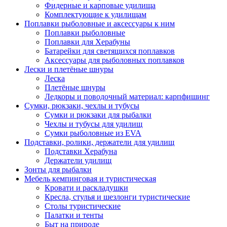
Фидерные и карповые удилища
Комплектующие к удилищам
Поплавки рыболовные и аксессуары к ним
Поплавки рыболовные
Поплавки для Херабуны
Батарейки для светящихся поплавков
Аксессуары для рыболовных поплавков
Лески и плетёные шнуры
Леска
Плетёные шнуры
Ледкоры и поводочный материал: карпфишинг
Сумки, рюкзаки, чехлы и тубусы
Сумки и рюкзаки для рыбалки
Чехлы и тубусы для удилищ
Сумки рыболовные из EVA
Подставки, ролики, держатели для удилищ
Подставки Херабуна
Держатели удилищ
Зонты для рыбалки
Мебель кемпинговая и туристическая
Кровати и раскладушки
Кресла, стулья и шезлонги туристические
Столы туристические
Палатки и тенты
Быт на природе