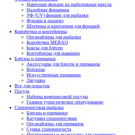
Навесные фонари на рыболовные кресла
Налобные фонарики
УФ (UV) фонари для рыбалки
Фонари в палатку
Штативы и крепления для фонарей
Коробочки и контейнеры
Органайзеры для рыбалки
Коробочки MEBAO
Боксы для блёсен
Контейнеры для наживки
Блёсны и приманки
Аксессуары для блесен и приманок
Воблеры
Искусственные приманки
Лягушки
Все для оснасток
Посуда
Наборы кемпинговой посуды
Газовое туристическое оборудование
Спиннинговая рыбалка
Блесны и приманки
Катушки спиннинговые
Органайзеры для приманок
Сумки спиннингиста
Инструменты и аксессуары для спиннинга