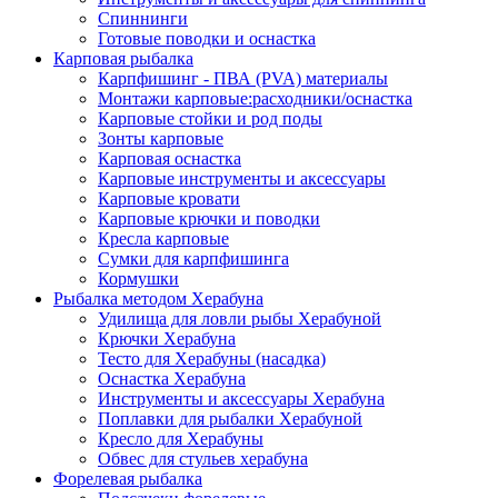
Спиннинги
Готовые поводки и оснастка
Карповая рыбалка
Карпфишинг - ПВА (PVA) материалы
Монтажи карповые:расходники/оснастка
Карповые стойки и род поды
Зонты карповые
Карповая оснастка
Карповые инструменты и аксессуары
Карповые кровати
Карповые крючки и поводки
Кресла карповые
Сумки для карпфишинга
Кормушки
Рыбалка методом Херабуна
Удилища для ловли рыбы Херабуной
Крючки Херабуна
Тесто для Херабуны (насадка)
Оснастка Херабуна
Инструменты и аксессуары Херабуна
Поплавки для рыбалки Херабуной
Кресло для Херабуны
Обвес для стульев херабуна
Форелевая рыбалка