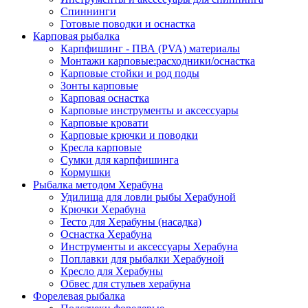
Спиннинги
Готовые поводки и оснастка
Карповая рыбалка
Карпфишинг - ПВА (PVA) материалы
Монтажи карповые:расходники/оснастка
Карповые стойки и род поды
Зонты карповые
Карповая оснастка
Карповые инструменты и аксессуары
Карповые кровати
Карповые крючки и поводки
Кресла карповые
Сумки для карпфишинга
Кормушки
Рыбалка методом Херабуна
Удилища для ловли рыбы Херабуной
Крючки Херабуна
Тесто для Херабуны (насадка)
Оснастка Херабуна
Инструменты и аксессуары Херабуна
Поплавки для рыбалки Херабуной
Кресло для Херабуны
Обвес для стульев херабуна
Форелевая рыбалка