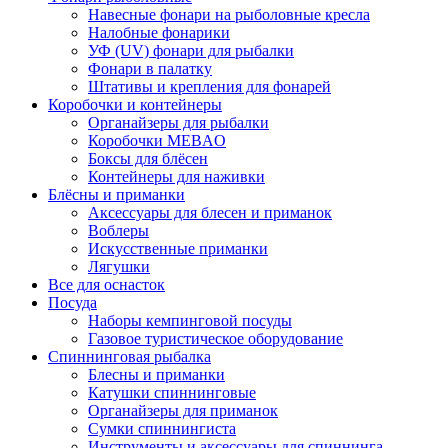
Навесные фонари на рыболовные кресла
Налобные фонарики
УФ (UV) фонари для рыбалки
Фонари в палатку
Штативы и крепления для фонарей
Коробочки и контейнеры
Органайзеры для рыбалки
Коробочки MEBAO
Боксы для блёсен
Контейнеры для наживки
Блёсны и приманки
Аксессуары для блесен и приманок
Воблеры
Искусственные приманки
Лягушки
Все для оснасток
Посуда
Наборы кемпинговой посуды
Газовое туристическое оборудование
Спиннинговая рыбалка
Блесны и приманки
Катушки спиннинговые
Органайзеры для приманок
Сумки спиннингиста
Инструменты и аксессуары для спиннинга