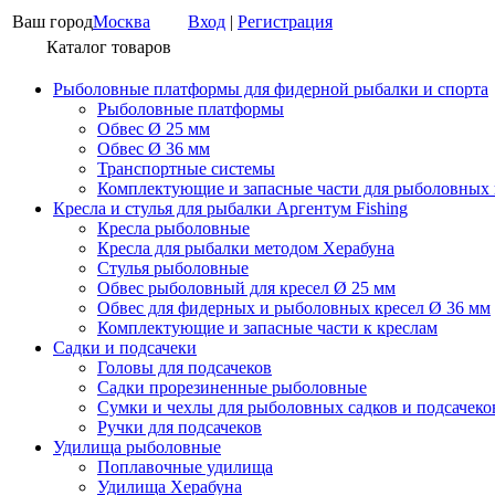
Ваш город
Москва
Вход
|
Регистрация
Каталог товаров
Рыболовные платформы для фидерной рыбалки и спорта
Рыболовные платформы
Обвес Ø 25 мм
Обвес Ø 36 мм
Транспортные системы
Комплектующие и запасные части для рыболовных
Кресла и стулья для рыбалки Аргентум Fishing
Кресла рыболовные
Кресла для рыбалки методом Херабуна
Стулья рыболовные
Обвес рыболовный для кресел Ø 25 мм
Обвес для фидерных и рыболовных кресел Ø 36 мм
Комплектующие и запасные части к креслам
Садки и подсачеки
Головы для подсачеков
Садки прорезиненные рыболовные
Сумки и чехлы для рыболовных садков и подсачеко
Ручки для подсачеков
Удилища рыболовные
Поплавочные удилища
Удилища Херабуна