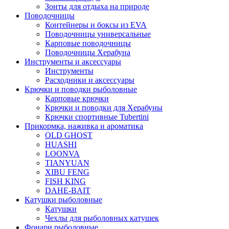
Зонты для отдыха на природе
Поводочницы
Контейнеры и боксы из EVA
Поводочницы универсальные
Карповые поводочницы
Поводочницы Херабуна
Инструменты и аксессуары
Инструменты
Расходники и аксессуары
Крючки и поводки рыболовные
Карповые крючки
Крючки и поводки для Херабуны
Крючки спортивные Tubertini
Прикормка, наживка и ароматика
OLD GHOST
HUASHI
LOONVA
TIANYUAN
XIBU FENG
FISH KING
DAHE-BAIT
Катушки рыболовные
Катушки
Чехлы для рыболовных катушек
Фонари рыболовные