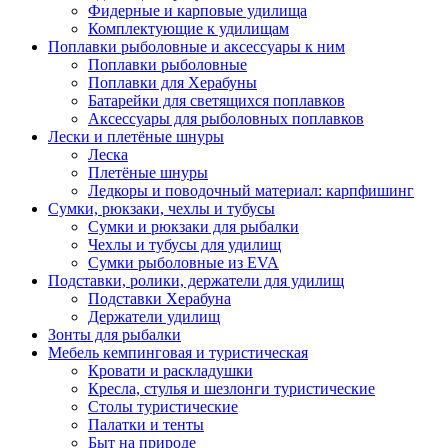
Фидерные и карповые удилища
Комплектующие к удилищам
Поплавки рыболовные и аксессуары к ним
Поплавки рыболовные
Поплавки для Херабуны
Батарейки для светящихся поплавков
Аксессуары для рыболовных поплавков
Лески и плетёные шнуры
Леска
Плетёные шнуры
Ледкоры и поводочный материал: карпфишинг
Сумки, рюкзаки, чехлы и тубусы
Сумки и рюкзаки для рыбалки
Чехлы и тубусы для удилищ
Сумки рыболовные из EVA
Подставки, ролики, держатели для удилищ
Подставки Херабуна
Держатели удилищ
Зонты для рыбалки
Мебель кемпинговая и туристическая
Кровати и раскладушки
Кресла, стулья и шезлонги туристические
Столы туристические
Палатки и тенты
Быт на природе