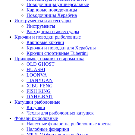
Поводочницы универсальные
Карповые поводочницы
Поводочницы Херабуна
Инструменты и аксессуары
Инструменты
Расходники и аксессуары
Крючки и поводки рыболовные
Карповые крючки
Крючки и поводки для Херабуны
Крючки спортивные Tubertini
Прикормка, наживка и ароматика
OLD GHOST
HUASHI
LOONVA
TIANYUAN
XIBU FENG
FISH KING
DAHE-BAIT
Катушки рыболовные
Катушки
Чехлы для рыболовных катушек
Фонари рыболовные
Навесные фонари на рыболовные кресла
Налобные фонарики
УФ (UV) фонари для рыбалки