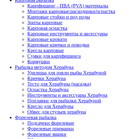
Карповая рыбалка
Карпфишинг - ПВА (PVA) материалы
Монтажи карповые:расходники/оснастка
Карповые стойки и род поды
Зонты карповые
Карповая оснастка
Карповые инструменты и аксессуары
Карповые кровати
Карповые крючки и поводки
Кресла карповые
Сумки для карпфишинга
Кормушки
Рыбалка методом Херабуна
Удилища для ловли рыбы Херабуной
Крючки Херабуна
Тесто для Херабуны (насадка)
Оснастка Херабуна
Инструменты и аксессуары Херабуна
Поплавки для рыбалки Херабуной
Кресло для Херабуны
Обвес для стульев херабуна
Форелевая рыбалка
Подсачеки форелевые
Форелевые приманки
Форелевые ящики