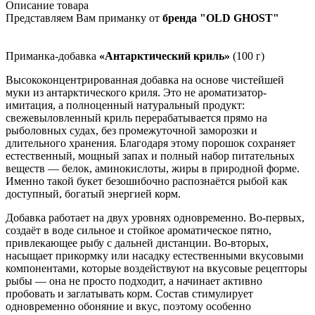
Описание товара
Представляем Вам приманку от
бренда
"OLD GHOST"
Приманка-добавка
«Антарктический криль»
(100 г)
Высококонцентрированная добавка на основе чистейшей
муки из антарктического криля. Это не ароматизатор-
имитация, а полноценный натуральный продукт:
свежевыловленный криль перерабатывается прямо на
рыболовных судах, без промежуточной заморозки и
длительного хранения. Благодаря этому порошок сохраняет
естественный, мощный запах и полный набор питательных
веществ — белок, аминокислоты, жиры в природной форме.
Именно такой букет безошибочно распознаётся рыбой как
доступный, богатый энергией корм.
Добавка работает на двух уровнях одновременно. Во‑первых,
создаёт в воде сильное и стойкое ароматическое пятно,
привлекающее рыбу с дальней дистанции. Во‑вторых,
насыщает прикормку или насадку естественными вкусовыми
компонентами, которые воздействуют на вкусовые рецепторы
рыбы — она не просто подходит, а начинает активно
пробовать и заглатывать корм. Состав стимулирует
одновременно обоняние и вкус, поэтому особенно