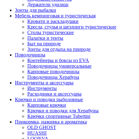
Держатели удилищ
Зонты для рыбалки
Мебель кемпинговая и туристическая
Кровати и раскладушки
Кресла, стулья и шезлонги туристические
Столы туристические
Палатки и тенты
Быт на природе
Зонты для отдыха на природе
Поводочницы
Контейнеры и боксы из EVA
Поводочницы универсальные
Карповые поводочницы
Поводочницы Херабуна
Инструменты и аксессуары
Инструменты
Расходники и аксессуары
Крючки и поводки рыболовные
Карповые крючки
Крючки и поводки для Херабуны
Крючки спортивные Tubertini
Прикормка, наживка и ароматика
OLD GHOST
HUASHI
LOONVA