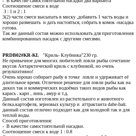
- В качестве самостоятельной насадки два варианта
Соотношение смеси к воде
3 : 1 и 2 : 1
3(2) части смеси высыпать в миску ,добавить 1 часть воды и
хорошо размешать и дать настояться, собрать в комок -насадка
готова.
Так же данный состав можно использовать для приготовления
комбинированных насадок с другими смесями.
PRDB02#KR-KL
"Криль- Клубника"230 гр.
Не привычное для многих любителей ловли рыбы сочетание
вкусов Антарктический криль с клубникой, но очень
результативно!
Очень хорошо собирает рыбу в точке ловле и удерживает её
длительное время. Отличное решение для ловли рыбы как на
диких так и коммерческих водоёмах таких видов рыбы как
карась . карп , линь , амур и т.д.
Данный состав изготовлен из растительного и животного
белка.картофеля, зерновых культур и аттрактанта dahe-bait.
данный состав отлично подходит как для холодной так и для
теплой воды.
Способ приготовления:
- В качестве самостоятельной насадки.
Соотношение смеси к воде 1 : 0.8