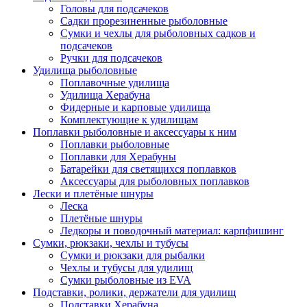
Головы для подсачеков
Садки прорезиненные рыболовные
Сумки и чехлы для рыболовных садков и
подсачеков
Ручки для подсачеков
Удилища рыболовные
Поплавочные удилища
Удилища Херабуна
Фидерные и карповые удилища
Комплектующие к удилищам
Поплавки рыболовные и аксессуары к ним
Поплавки рыболовные
Поплавки для Херабуны
Батарейки для светящихся поплавков
Аксессуары для рыболовных поплавков
Лески и плетёные шнуры
Леска
Плетёные шнуры
Ледкоры и поводочный материал: карпфишинг
Сумки, рюкзаки, чехлы и тубусы
Сумки и рюкзаки для рыбалки
Чехлы и тубусы для удилищ
Сумки рыболовные из EVA
Подставки, ролики, держатели для удилищ
Подставки Херабуна