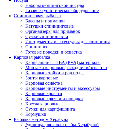
Посуда
Наборы кемпинговой посуды
Газовое туристическое оборудование
Спиннинговая рыбалка
Блесны и приманки
Катушки спиннинговые
Органайзеры для приманок
Сумки спиннингиста
Инструменты и аксессуары для спиннинга
Спиннинги
Готовые поводки и оснастка
Карповая рыбалка
Карпфишинг - ПВА (PVA) материалы
Монтажи карповые:расходники/оснастка
Карповые стойки и род поды
Зонты карповые
Карповая оснастка
Карповые инструменты и аксессуары
Карповые кровати
Карповые крючки и поводки
Кресла карповые
Сумки для карпфишинга
Кормушки
Рыбалка методом Херабуна
Удилища для ловли рыбы Херабуной