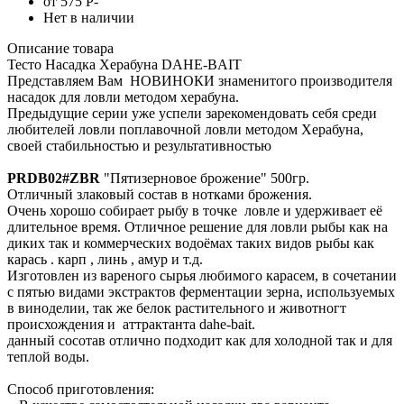
от 575
Р
-
Нет в наличии
Описание товара
Тесто Насадка Херабуна DAHE-BAIT
Представляем Вам НОВИНОКИ знаменитого производителя
насадок для ловли методом херабуна.
Предыдущие серии уже успели зарекомендовать себя среди
любителей ловли поплавочной ловли методом Херабуна,
своей стабильностью и результативностью
PRDB02#ZBR
"Пятизерновое брожение" 500гр.
Отличный злаковый состав в нотками брожения.
Очень хорошо собирает рыбу в точке ловле и удерживает её
длительное время. Отличное решение для ловли рыбы как на
диких так и коммерческих водоёмах таких видов рыбы как
карась . карп , линь , амур и т.д.
Изготовлен из вареного сырья любимого карасем, в сочетании
с пятью видами экстрактов ферментации зерна, используемых
в виноделии, так же белок растительного и животногт
происхождения и аттрактанта dahe-bait.
данный сосотав отлично подходит как для холодной так и для
теплой воды.
Способ приготовления: