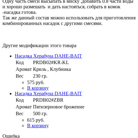
Одну часть смеси высыпать в миску ,добавить 0.8 части воды
и хорошо размешать и дать настояться, собрать в комок
-насадка готова.
Так же данный состав можно использовать для приготовления
комбинированных насадок с другими смесями.
Другие модификации этого товара
Насадка Херабуна DAHE-BAIT
Код
PRDB02#KR-KL
Аромат
Криль , Клубника
Вес
230 гр.
575 руб.
В корзину
Насадка Херабуна DAHE-BAIT
Код
PRDB02#ZBR
Аромат
Пятизерновое брожение
Вес
500 гр.
615 руб.
В корзину
Ошибка