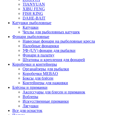
TIANYUAN
XIBU FENG
FISH KING
DAHE-BAIT
Катушки рыболовные
Катушки
Чехлы для рыболовных катушек
Фонари рыболовные
Навесные фонари на рыболовные кресла
Налобные фонарики
УФ (UV) фонари для рыбалки
Фонари в палатку
Штативы и крепления для фонарей
Коробочки и контейнеры
Органайзеры для рыбалки
Коробочки MEBAO
Боксы для блёсен
Контейнеры для наживки
Блёсны и приманки
Аксессуары для блесен и приманок
Воблеры
Искусственные приманки
Лягушки
Все для оснасток