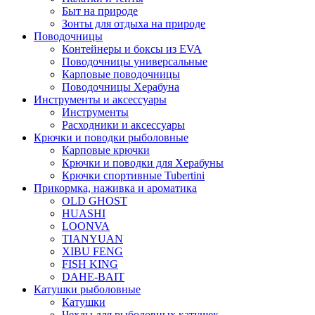
Быт на природе
Зонты для отдыха на природе
Поводочницы
Контейнеры и боксы из EVA
Поводочницы универсальные
Карповые поводочницы
Поводочницы Херабуна
Инструменты и аксессуары
Инструменты
Расходники и аксессуары
Крючки и поводки рыболовные
Карповые крючки
Крючки и поводки для Херабуны
Крючки спортивные Tubertini
Прикормка, наживка и ароматика
OLD GHOST
HUASHI
LOONVA
TIANYUAN
XIBU FENG
FISH KING
DAHE-BAIT
Катушки рыболовные
Катушки
Чехлы для рыболовных катушек