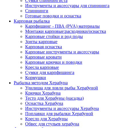
Сумки спиннингиста
Инструменты и аксессуары для спиннинга
Спиннинги
Готовые поводки и оснастка
Карповая рыбалка
Карпфишинг - ПВА (PVA) материалы
Монтажи карповые:расходники/оснастка
Карповые стойки и род поды
Зонты карповые
Карповая оснастка
Карповые инструменты и аксессуары
Карповые кровати
Карповые крючки и поводки
Кресла карповые
Сумки для карпфишинга
Кормушки
Рыбалка методом Херабуна
Удилища для ловли рыбы Херабуной
Крючки Херабуна
Тесто для Херабуны (насадка)
Оснастка Херабуна
Инструменты и аксессуары Херабуна
Поплавки для рыбалки Херабуной
Кресло для Херабуны
Обвес для стульев херабуна