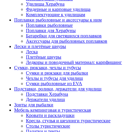
Удилища Херабуна
Фидерные и карповые удилища
Комплектующие к удилищам
Поплавки рыболовные и аксессуары к ним
Поплавки рыболовные
Поплавки для Херабуны
Батарейки для светящихся поплавков
Аксессуары для рыболовных поплавков
Лески и плетёные шнуры
Леска
Плетёные шнуры
Ледкоры и поводочный материал: карпфишинг
Сумки, рюкзаки, чехлы и тубусы
Сумки и рюкзаки для рыбалки
Чехлы и тубусы для удилищ
Сумки рыболовные из EVA
Подставки, ролики, держатели для удилищ
Подставки Херабуна
Держатели удилищ
Зонты для рыбалки
Мебель кемпинговая и туристическая
Кровати и раскладушки
Кресла, стулья и шезлонги туристические
Столы туристические
Палатки и тенты