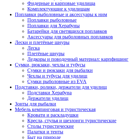
Фидерные и карповые удилища
Комплектующие к удилищам
Поплавки рыболовные и аксессуары к ним
Поплавки рыболовные
Поплавки для Херабуны
Батарейки для светящихся поплавков
Аксессуары для рыболовных поплавков
Лески и плетёные шнуры
Леска
Плетёные шнуры
Ледкоры и поводочный материал: карпфишинг
Сумки, рюкзаки, чехлы и тубусы
Сумки и рюкзаки для рыбалки
Чехлы и тубусы для удилищ
Сумки рыболовные из EVA
Подставки, ролики, держатели для удилищ
Подставки Херабуна
Держатели удилищ
Зонты для рыбалки
Мебель кемпинговая и туристическая
Кровати и раскладушки
Кресла, стулья и шезлонги туристические
Столы туристические
Палатки и тенты
Быт на природе