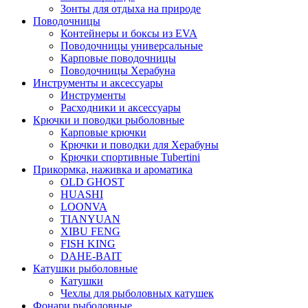
Зонты для отдыха на природе
Поводочницы
Контейнеры и боксы из EVA
Поводочницы универсальные
Карповые поводочницы
Поводочницы Херабуна
Инструменты и аксессуары
Инструменты
Расходники и аксессуары
Крючки и поводки рыболовные
Карповые крючки
Крючки и поводки для Херабуны
Крючки спортивные Tubertini
Прикормка, наживка и ароматика
OLD GHOST
HUASHI
LOONVA
TIANYUAN
XIBU FENG
FISH KING
DAHE-BAIT
Катушки рыболовные
Катушки
Чехлы для рыболовных катушек
Фонари рыболовные