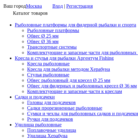
Ваш город
Москва
Вход
|
Регистрация
Каталог товаров
Рыболовные платформы для фидерной рыбалки и спорта
Рыболовные платформы
Обвес Ø 25 мм
Обвес Ø 36 мм
Транспортные системы
Комплектующие и запасные части для рыболовных
Кресла и стулья для рыбалки Аргентум Fishing
Кресла рыболовные
Кресла для рыбалки методом Херабуна
Стулья рыболовные
Обвес рыболовный для кресел Ø 25 мм
Обвес для фидерных и рыболовных кресел Ø 36 мм
Комплектующие и запасные части к креслам
Садки и подсачеки
Головы для подсачеков
Садки прорезиненные рыболовные
Сумки и чехлы для рыболовных садков и подсачеко
Ручки для подсачеков
Удилища рыболовные
Поплавочные удилища
Удилища Херабуна