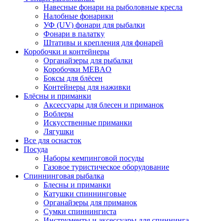
Навесные фонари на рыболовные кресла
Налобные фонарики
УФ (UV) фонари для рыбалки
Фонари в палатку
Штативы и крепления для фонарей
Коробочки и контейнеры
Органайзеры для рыбалки
Коробочки MEBAO
Боксы для блёсен
Контейнеры для наживки
Блёсны и приманки
Аксессуары для блесен и приманок
Воблеры
Искусственные приманки
Лягушки
Все для оснасток
Посуда
Наборы кемпинговой посуды
Газовое туристическое оборудование
Спиннинговая рыбалка
Блесны и приманки
Катушки спиннинговые
Органайзеры для приманок
Сумки спиннингиста
Инструменты и аксессуары для спиннинга