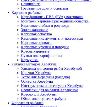
Спиннинги
Готовые поводки и оснастка
Карповая рыбалка
Карпфишинг - ПВА (PVA) материалы
Монтажи карповые:расходники/оснастка
Карповые стойки и род поды
Зонты карповые
Карповая оснастка
Карповые инструменты и аксессуары
Карповые кровати
Карповые крючки и поводки
Кресла карповые
Сумки для карпфишинга
Кормушки
Рыбалка методом Херабуна
Удилища для ловли рыбы Херабуной
Крючки Херабуна
Тесто для Херабуны (насадка)
Оснастка Херабуна
Инструменты и аксессуары Херабуна
Поплавки для рыбалки Херабуной
Кресло для Херабуны
Обвес для стульев херабуна
Форелевая рыбалка