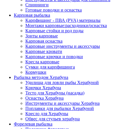
Спиннинги
Готовые поводки и оснастка
Карповая рыбалка
Карпфишинг - ПВА (PVA) материалы
Монтажи карповые:расходники/оснастка
Карповые стойки и род поды
Зонты карповые
Карповая оснастка
Карповые инструменты и аксессуары
Карповые кровати
Карповые крючки и поводки
Кресла карповые
Сумки для карпфишинга
Кормушки
Рыбалка методом Херабуна
Удилища для ловли рыбы Херабуной
Крючки Херабуна
Тесто для Херабуны (насадка)
Оснастка Херабуна
Инструменты и аксессуары Херабуна
Поплавки для рыбалки Херабуной
Кресло для Херабуны
Обвес для стульев херабуна
Форелевая рыбалка