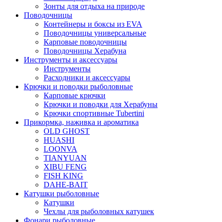
Зонты для отдыха на природе
Поводочницы
Контейнеры и боксы из EVA
Поводочницы универсальные
Карповые поводочницы
Поводочницы Херабуна
Инструменты и аксессуары
Инструменты
Расходники и аксессуары
Крючки и поводки рыболовные
Карповые крючки
Крючки и поводки для Херабуны
Крючки спортивные Tubertini
Прикормка, наживка и ароматика
OLD GHOST
HUASHI
LOONVA
TIANYUAN
XIBU FENG
FISH KING
DAHE-BAIT
Катушки рыболовные
Катушки
Чехлы для рыболовных катушек
Фонари рыболовные