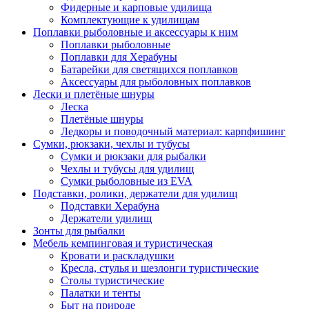
Фидерные и карповые удилища
Комплектующие к удилищам
Поплавки рыболовные и аксессуары к ним
Поплавки рыболовные
Поплавки для Херабуны
Батарейки для светящихся поплавков
Аксессуары для рыболовных поплавков
Лески и плетёные шнуры
Леска
Плетёные шнуры
Ледкоры и поводочный материал: карпфишинг
Сумки, рюкзаки, чехлы и тубусы
Сумки и рюкзаки для рыбалки
Чехлы и тубусы для удилищ
Сумки рыболовные из EVA
Подставки, ролики, держатели для удилищ
Подставки Херабуна
Держатели удилищ
Зонты для рыбалки
Мебель кемпинговая и туристическая
Кровати и раскладушки
Кресла, стулья и шезлонги туристические
Столы туристические
Палатки и тенты
Быт на природе