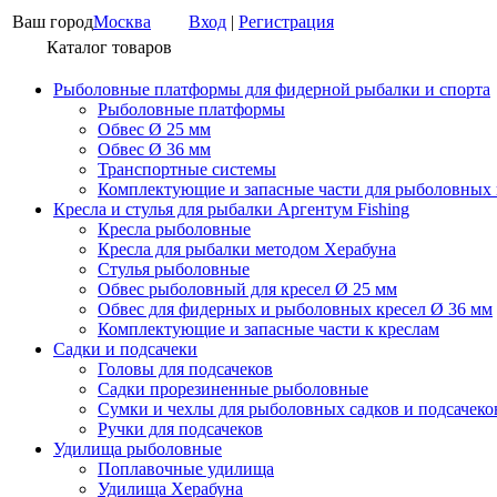
Ваш город
Москва
Вход
|
Регистрация
Каталог товаров
Рыболовные платформы для фидерной рыбалки и спорта
Рыболовные платформы
Обвес Ø 25 мм
Обвес Ø 36 мм
Транспортные системы
Комплектующие и запасные части для рыболовных
Кресла и стулья для рыбалки Аргентум Fishing
Кресла рыболовные
Кресла для рыбалки методом Херабуна
Стулья рыболовные
Обвес рыболовный для кресел Ø 25 мм
Обвес для фидерных и рыболовных кресел Ø 36 мм
Комплектующие и запасные части к креслам
Садки и подсачеки
Головы для подсачеков
Садки прорезиненные рыболовные
Сумки и чехлы для рыболовных садков и подсачеко
Ручки для подсачеков
Удилища рыболовные
Поплавочные удилища
Удилища Херабуна