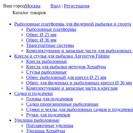
Ваш город
Москва
Вход
|
Регистрация
Каталог товаров
Рыболовные платформы для фидерной рыбалки и спорта
Рыболовные платформы
Обвес Ø 25 мм
Обвес Ø 36 мм
Транспортные системы
Комплектующие и запасные части для рыболовных
Кресла и стулья для рыбалки Аргентум Fishing
Кресла рыболовные
Кресла для рыбалки методом Херабуна
Стулья рыболовные
Обвес рыболовный для кресел Ø 25 мм
Обвес для фидерных и рыболовных кресел Ø 36 мм
Комплектующие и запасные части к креслам
Садки и подсачеки
Головы для подсачеков
Садки прорезиненные рыболовные
Сумки и чехлы для рыболовных садков и подсачеко
Ручки для подсачеков
Удилища рыболовные
Поплавочные удилища
Удилища Херабуна