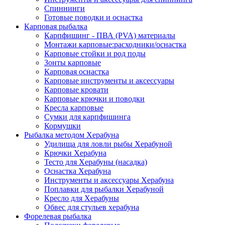
Спиннинги
Готовые поводки и оснастка
Карповая рыбалка
Карпфишинг - ПВА (PVA) материалы
Монтажи карповые:расходники/оснастка
Карповые стойки и род поды
Зонты карповые
Карповая оснастка
Карповые инструменты и аксессуары
Карповые кровати
Карповые крючки и поводки
Кресла карповые
Сумки для карпфишинга
Кормушки
Рыбалка методом Херабуна
Удилища для ловли рыбы Херабуной
Крючки Херабуна
Тесто для Херабуны (насадка)
Оснастка Херабуна
Инструменты и аксессуары Херабуна
Поплавки для рыбалки Херабуной
Кресло для Херабуны
Обвес для стульев херабуна
Форелевая рыбалка