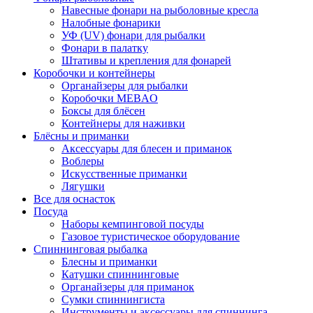
Навесные фонари на рыболовные кресла
Налобные фонарики
УФ (UV) фонари для рыбалки
Фонари в палатку
Штативы и крепления для фонарей
Коробочки и контейнеры
Органайзеры для рыбалки
Коробочки MEBAO
Боксы для блёсен
Контейнеры для наживки
Блёсны и приманки
Аксессуары для блесен и приманок
Воблеры
Искусственные приманки
Лягушки
Все для оснасток
Посуда
Наборы кемпинговой посуды
Газовое туристическое оборудование
Спиннинговая рыбалка
Блесны и приманки
Катушки спиннинговые
Органайзеры для приманок
Сумки спиннингиста
Инструменты и аксессуары для спиннинга