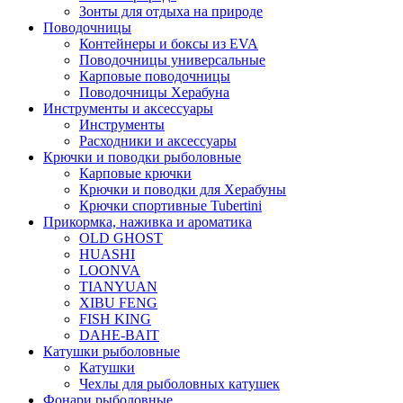
Зонты для отдыха на природе
Поводочницы
Контейнеры и боксы из EVA
Поводочницы универсальные
Карповые поводочницы
Поводочницы Херабуна
Инструменты и аксессуары
Инструменты
Расходники и аксессуары
Крючки и поводки рыболовные
Карповые крючки
Крючки и поводки для Херабуны
Крючки спортивные Tubertini
Прикормка, наживка и ароматика
OLD GHOST
HUASHI
LOONVA
TIANYUAN
XIBU FENG
FISH KING
DAHE-BAIT
Катушки рыболовные
Катушки
Чехлы для рыболовных катушек
Фонари рыболовные