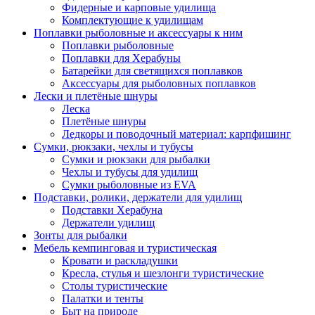
Фидерные и карповые удилища
Комплектующие к удилищам
Поплавки рыболовные и аксессуары к ним
Поплавки рыболовные
Поплавки для Херабуны
Батарейки для светящихся поплавков
Аксессуары для рыболовных поплавков
Лески и плетёные шнуры
Леска
Плетёные шнуры
Ледкоры и поводочный материал: карпфишинг
Сумки, рюкзаки, чехлы и тубусы
Сумки и рюкзаки для рыбалки
Чехлы и тубусы для удилищ
Сумки рыболовные из EVA
Подставки, ролики, держатели для удилищ
Подставки Херабуна
Держатели удилищ
Зонты для рыбалки
Мебель кемпинговая и туристическая
Кровати и раскладушки
Кресла, стулья и шезлонги туристические
Столы туристические
Палатки и тенты
Быт на природе