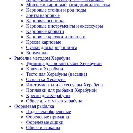
Монтажи карповые:расходники/оснастка
Карповые стойки и род поды
Зонты карповые
Карповая оснастка
Карповые инструменты и аксессуары
Карповые кровати
Карповые крючки и поводки
Кресла карповые
Сумки для карпфишинга
Кормушки
Рыбалка методом Херабуна
Удилища для ловли рыбы Херабуной
Крючки Херабуна
Тесто для Херабуны (насадка)
Оснастка Херабуна
Инструменты и аксессуары Херабуна
Поплавки для рыбалки Херабуной
Кресло для Херабуны
Обвес для стульев херабуна
Форелевая рыбалка
Подсачеки форелевые
Форелевые приманки
Форелевые ящики
Обвес и стаканы