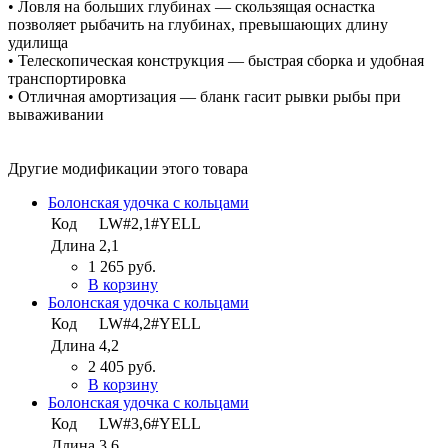
• Ловля на больших глубинах — скользящая оснастка
позволяет рыбачить на глубинах, превышающих длину
удилища
• Телескопическая конструкция — быстрая сборка и удобная
транспортировка
• Отличная амортизация — бланк гасит рывки рыбы при
вываживании
Другие модификации этого товара
Болонская удочка с кольцами
Код
LW#2,1#YELL
Длина
2,1
1 265 руб.
В корзину
Болонская удочка с кольцами
Код
LW#4,2#YELL
Длина
4,2
2 405 руб.
В корзину
Болонская удочка с кольцами
Код
LW#3,6#YELL
Длина
3,6