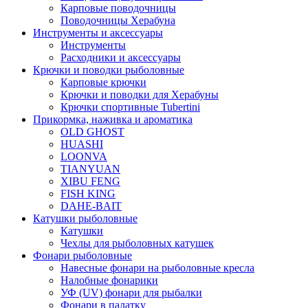
Карповые поводочницы
Поводочницы Херабуна
Инструменты и аксессуары
Инструменты
Расходники и аксессуары
Крючки и поводки рыболовные
Карповые крючки
Крючки и поводки для Херабуны
Крючки спортивные Tubertini
Прикормка, наживка и ароматика
OLD GHOST
HUASHI
LOONVA
TIANYUAN
XIBU FENG
FISH KING
DAHE-BAIT
Катушки рыболовные
Катушки
Чехлы для рыболовных катушек
Фонари рыболовные
Навесные фонари на рыболовные кресла
Налобные фонарики
УФ (UV) фонари для рыбалки
Фонари в палатку