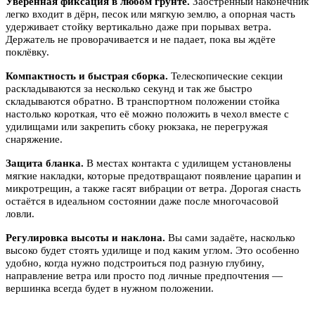
Уверенная фиксация в любом грунте.
Заострённый наконечник
легко входит в дёрн, песок или мягкую землю, а опорная часть
удерживает стойку вертикально даже при порывах ветра.
Держатель не проворачивается и не падает, пока вы ждёте
поклёвку.
Компактность и быстрая сборка.
Телескопические секции
раскладываются за несколько секунд и так же быстро
складываются обратно. В транспортном положении стойка
настолько короткая, что её можно положить в чехол вместе с
удилищами или закрепить сбоку рюкзака, не перегружая
снаряжение.
Защита бланка.
В местах контакта с удилищем установлены
мягкие накладки, которые предотвращают появление царапин и
микротрещин, а также гасят вибрации от ветра. Дорогая снасть
остаётся в идеальном состоянии даже после многочасовой
ловли.
Регулировка высоты и наклона.
Вы сами задаёте, насколько
высоко будет стоять удилище и под каким углом. Это особенно
удобно, когда нужно подстроиться под разную глубину,
направление ветра или просто под личные предпочтения —
вершинка всегда будет в нужном положении.