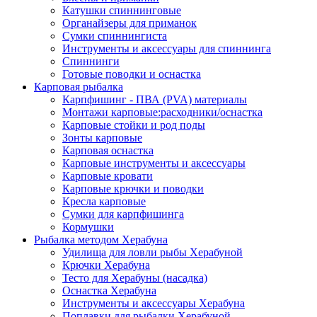
Катушки спиннинговые
Органайзеры для приманок
Сумки спиннингиста
Инструменты и аксессуары для спиннинга
Спиннинги
Готовые поводки и оснастка
Карповая рыбалка
Карпфишинг - ПВА (PVA) материалы
Монтажи карповые:расходники/оснастка
Карповые стойки и род поды
Зонты карповые
Карповая оснастка
Карповые инструменты и аксессуары
Карповые кровати
Карповые крючки и поводки
Кресла карповые
Сумки для карпфишинга
Кормушки
Рыбалка методом Херабуна
Удилища для ловли рыбы Херабуной
Крючки Херабуна
Тесто для Херабуны (насадка)
Оснастка Херабуна
Инструменты и аксессуары Херабуна
Поплавки для рыбалки Херабуной