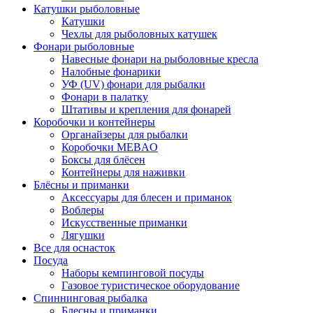
Катушки рыболовные
Катушки
Чехлы для рыболовных катушек
Фонари рыболовные
Навесные фонари на рыболовные кресла
Налобные фонарики
УФ (UV) фонари для рыбалки
Фонари в палатку
Штативы и крепления для фонарей
Коробочки и контейнеры
Органайзеры для рыбалки
Коробочки MEBAO
Боксы для блёсен
Контейнеры для наживки
Блёсны и приманки
Аксессуары для блесен и приманок
Воблеры
Искусственные приманки
Лягушки
Все для оснасток
Посуда
Наборы кемпинговой посуды
Газовое туристическое оборудование
Спиннинговая рыбалка
Блесны и приманки