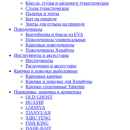
Кресла, стулья и шезлонги туристические
Столы туристические
Палатки и тенты
Быт на природе
Зонты для отдыха на природе
Поводочницы
Контейнеры и боксы из EVA
Поводочницы универсальные
Карповые поводочницы
Поводочницы Херабуна
Инструменты и аксессуары
Инструменты
Расходники и аксессуары
Крючки и поводки рыболовные
Карповые крючки
Крючки и поводки для Херабуны
Крючки спортивные Tubertini
Прикормка, наживка и ароматика
OLD GHOST
HUASHI
LOONVA
TIANYUAN
XIBU FENG
FISH KING
DAHE-BAIT