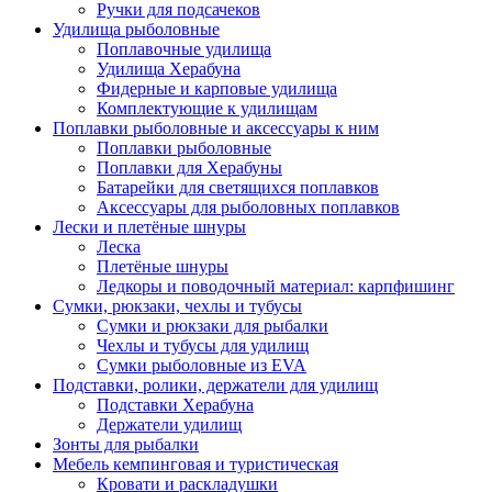
Ручки для подсачеков
Удилища рыболовные
Поплавочные удилища
Удилища Херабуна
Фидерные и карповые удилища
Комплектующие к удилищам
Поплавки рыболовные и аксессуары к ним
Поплавки рыболовные
Поплавки для Херабуны
Батарейки для светящихся поплавков
Аксессуары для рыболовных поплавков
Лески и плетёные шнуры
Леска
Плетёные шнуры
Ледкоры и поводочный материал: карпфишинг
Сумки, рюкзаки, чехлы и тубусы
Сумки и рюкзаки для рыбалки
Чехлы и тубусы для удилищ
Сумки рыболовные из EVA
Подставки, ролики, держатели для удилищ
Подставки Херабуна
Держатели удилищ
Зонты для рыбалки
Мебель кемпинговая и туристическая
Кровати и раскладушки