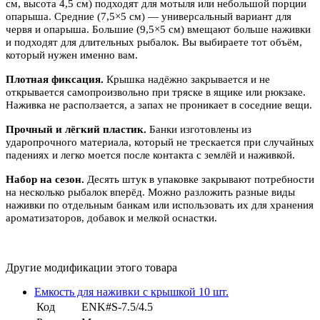
см, высота 4,5 см) подходят для мотыля или небольшой порции
опарыша. Средние (7,5×5 см) — универсальный вариант для
червя и опарыша. Большие (9,5×5 см) вмещают больше наживки
и подходят для длительных рыбалок. Вы выбираете тот объём,
который нужен именно вам.
Плотная фиксация.
Крышка надёжно закрывается и не
открывается самопроизвольно при тряске в ящике или рюкзаке.
Наживка не расползается, а запах не проникает в соседние вещи.
Прочный и лёгкий пластик.
Банки изготовлены из
ударопрочного материала, который не трескается при случайных
падениях и легко моется после контакта с землёй и наживкой.
Набор на сезон.
Десять штук в упаковке закрывают потребности
на несколько рыбалок вперёд. Можно разложить разные виды
наживки по отдельным банкам или использовать их для хранения
ароматизаторов, добавок и мелкой оснастки.
Другие модификации этого товара
Емкость для наживки с крышкой 10 шт.
Код
ENK#S-7.5/4.5