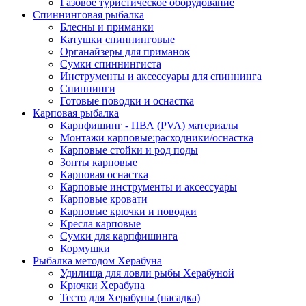
Газовое туристическое оборудование
Спиннинговая рыбалка
Блесны и приманки
Катушки спиннинговые
Органайзеры для приманок
Сумки спиннингиста
Инструменты и аксессуары для спиннинга
Спиннинги
Готовые поводки и оснастка
Карповая рыбалка
Карпфишинг - ПВА (PVA) материалы
Монтажи карповые:расходники/оснастка
Карповые стойки и род поды
Зонты карповые
Карповая оснастка
Карповые инструменты и аксессуары
Карповые кровати
Карповые крючки и поводки
Кресла карповые
Сумки для карпфишинга
Кормушки
Рыбалка методом Херабуна
Удилища для ловли рыбы Херабуной
Крючки Херабуна
Тесто для Херабуны (насадка)