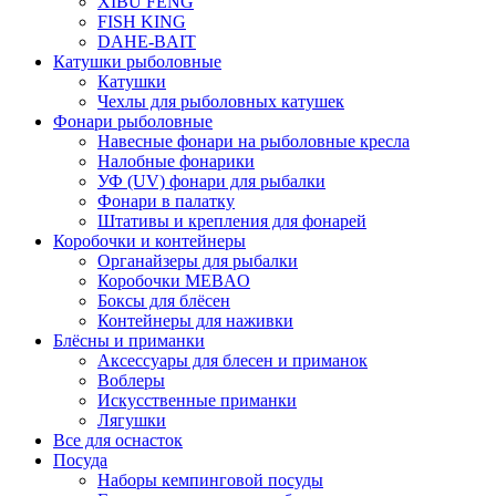
XIBU FENG
FISH KING
DAHE-BAIT
Катушки рыболовные
Катушки
Чехлы для рыболовных катушек
Фонари рыболовные
Навесные фонари на рыболовные кресла
Налобные фонарики
УФ (UV) фонари для рыбалки
Фонари в палатку
Штативы и крепления для фонарей
Коробочки и контейнеры
Органайзеры для рыбалки
Коробочки MEBAO
Боксы для блёсен
Контейнеры для наживки
Блёсны и приманки
Аксессуары для блесен и приманок
Воблеры
Искусственные приманки
Лягушки
Все для оснасток
Посуда
Наборы кемпинговой посуды