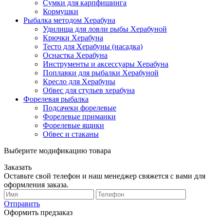
Сумки для карпфишинга
Кормушки
Рыбалка методом Херабуна
Удилища для ловли рыбы Херабуной
Крючки Херабуна
Тесто для Херабуны (насадка)
Оснастка Херабуна
Инструменты и аксессуары Херабуна
Поплавки для рыбалки Херабуной
Кресло для Херабуны
Обвес для стульев херабуна
Форелевая рыбалка
Подсачеки форелевые
Форелевые приманки
Форелевые ящики
Обвес и стаканы
Выберите модификацию товара
Заказать
Оставьте свой телефон и наш менеджер свяжется с вами для
оформления заказа.
Отправить
Оформить предзаказ