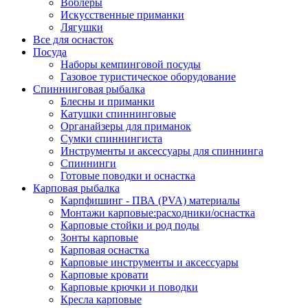
Воблеры
Искусственные приманки
Лягушки
Все для оснасток
Посуда
Наборы кемпинговой посуды
Газовое туристическое оборудование
Спиннинговая рыбалка
Блесны и приманки
Катушки спиннинговые
Органайзеры для приманок
Сумки спиннингиста
Инструменты и аксессуары для спиннинга
Спиннинги
Готовые поводки и оснастка
Карповая рыбалка
Карпфишинг - ПВА (PVA) материалы
Монтажи карповые:расходники/оснастка
Карповые стойки и род поды
Зонты карповые
Карповая оснастка
Карповые инструменты и аксессуары
Карповые кровати
Карповые крючки и поводки
Кресла карповые