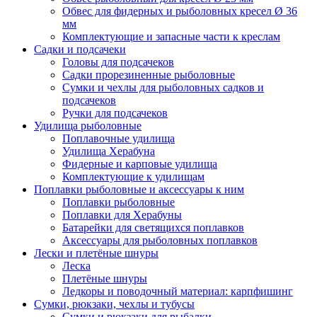
Обвес для фидерных и рыболовных кресел Ø 36
мм
Комплектующие и запасные части к креслам
Садки и подсачеки
Головы для подсачеков
Садки прорезиненные рыболовные
Сумки и чехлы для рыболовных садков и
подсачеков
Ручки для подсачеков
Удилища рыболовные
Поплавочные удилища
Удилища Херабуна
Фидерные и карповые удилища
Комплектующие к удилищам
Поплавки рыболовные и аксессуары к ним
Поплавки рыболовные
Поплавки для Херабуны
Батарейки для светящихся поплавков
Аксессуары для рыболовных поплавков
Лески и плетёные шнуры
Леска
Плетёные шнуры
Ледкоры и поводочный материал: карпфишинг
Сумки, рюкзаки, чехлы и тубусы
Сумки и рюкзаки для рыбалки