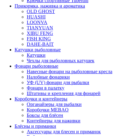
Крючки спортивные Tubertini
Прикормка, наживка и ароматика
OLD GHOST
HUASHI
LOONVA
TIANYUAN
XIBU FENG
FISH KING
DAHE-BAIT
Катушки рыболовные
Катушки
Чехлы для рыболовных катушек
Фонари рыболовные
Навесные фонари на рыболовные кресла
Налобные фонарики
УФ (UV) фонари для рыбалки
Фонари в палатку
Штативы и крепления для фонарей
Коробочки и контейнеры
Органайзеры для рыбалки
Коробочки MEBAO
Боксы для блёсен
Контейнеры для наживки
Блёсны и приманки
Аксессуары для блесен и приманок