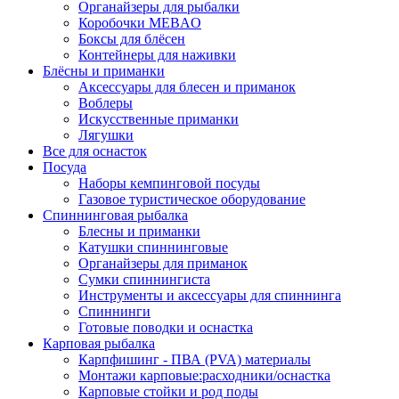
Органайзеры для рыбалки
Коробочки MEBAO
Боксы для блёсен
Контейнеры для наживки
Блёсны и приманки
Аксессуары для блесен и приманок
Воблеры
Искусственные приманки
Лягушки
Все для оснасток
Посуда
Наборы кемпинговой посуды
Газовое туристическое оборудование
Спиннинговая рыбалка
Блесны и приманки
Катушки спиннинговые
Органайзеры для приманок
Сумки спиннингиста
Инструменты и аксессуары для спиннинга
Спиннинги
Готовые поводки и оснастка
Карповая рыбалка
Карпфишинг - ПВА (PVA) материалы
Монтажи карповые:расходники/оснастка
Карповые стойки и род поды