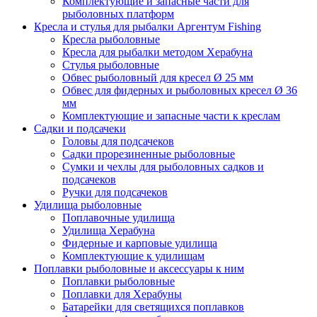
Комплектующие и запасные части для
рыболовных платформ
Кресла и стулья для рыбалки Аргентум Fishing
Кресла рыболовные
Кресла для рыбалки методом Херабуна
Стулья рыболовные
Обвес рыболовный для кресел Ø 25 мм
Обвес для фидерных и рыболовных кресел Ø 36
мм
Комплектующие и запасные части к креслам
Садки и подсачеки
Головы для подсачеков
Садки прорезиненные рыболовные
Сумки и чехлы для рыболовных садков и
подсачеков
Ручки для подсачеков
Удилища рыболовные
Поплавочные удилища
Удилища Херабуна
Фидерные и карповые удилища
Комплектующие к удилищам
Поплавки рыболовные и аксессуары к ним
Поплавки рыболовные
Поплавки для Херабуны
Батарейки для светящихся поплавков