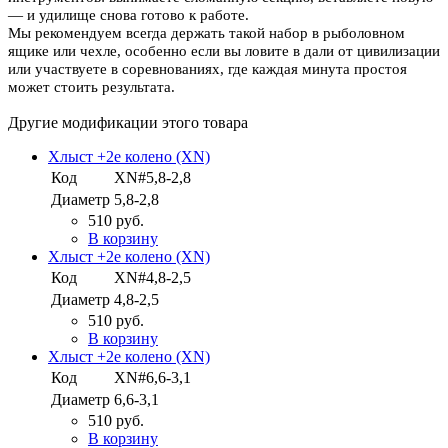
— и удилище снова готово к работе.
Мы рекомендуем всегда держать такой набор в рыболовном
ящике или чехле, особенно если вы ловите в дали от цивилизации
или участвуете в соревнованиях, где каждая минута простоя
может стоить результата.
Другие модификации этого товара
Хлыст +2е колено (XN)
Код
XN#5,8-2,8
Диаметр
5,8-2,8
510 руб.
В корзину
Хлыст +2е колено (XN)
Код
XN#4,8-2,5
Диаметр
4,8-2,5
510 руб.
В корзину
Хлыст +2е колено (XN)
Код
XN#6,6-3,1
Диаметр
6,6-3,1
510 руб.
В корзину