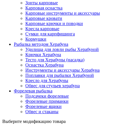
Зонты карповые
Карповая оснастка
Карповые инструменты и аксессуары
Карповые кровати
Карповые крючки и поводки
Кресла карповые
Сумки для карпфишинга
Кормушки
Рыбалка методом Херабуна
Удилища для ловли рыбы Херабуной
Крючки Херабуна
Тесто для Херабуны (насадка)
Оснастка Херабуна
Инструменты и аксессуары Херабуна
Поплавки для рыбалки Херабуной
Кресло для Херабуны
Обвес для стульев херабуна
Форелевая рыбалка
Подсачеки форелевые
Форелевые приманки
Форелевые ящики
Обвес и стаканы
Выберите модификацию товара