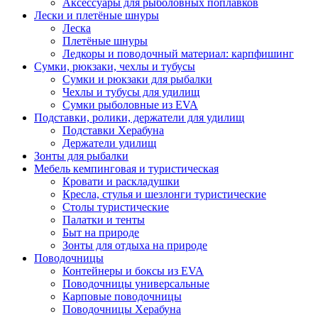
Аксессуары для рыболовных поплавков
Лески и плетёные шнуры
Леска
Плетёные шнуры
Ледкоры и поводочный материал: карпфишинг
Сумки, рюкзаки, чехлы и тубусы
Сумки и рюкзаки для рыбалки
Чехлы и тубусы для удилищ
Сумки рыболовные из EVA
Подставки, ролики, держатели для удилищ
Подставки Херабуна
Держатели удилищ
Зонты для рыбалки
Мебель кемпинговая и туристическая
Кровати и раскладушки
Кресла, стулья и шезлонги туристические
Столы туристические
Палатки и тенты
Быт на природе
Зонты для отдыха на природе
Поводочницы
Контейнеры и боксы из EVA
Поводочницы универсальные
Карповые поводочницы
Поводочницы Херабуна