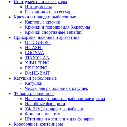
Инструменты и аксессуары
Инструменты
Расходники и аксессуары
Крючки и поводки рыболовные
Карповые крючки
Крючки и поводки для Херабуны
Крючки спортивные Tubertini
Прикормка, наживка и ароматика
OLD GHOST
HUASHI
LOONVA
TIANYUAN
XIBU FENG
FISH KING
DAHE-BAIT
Катушки рыболовные
Катушки
Чехлы для рыболовных катушек
Фонари рыболовные
Навесные фонари на рыболовные кресла
Налобные фонарики
УФ (UV) фонари для рыбалки
Фонари в палатку
Штативы и крепления для фонарей
Коробочки и контейнеры