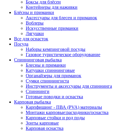
Боксы для блёсен
Контейнеры для наживки
Блёсны и приманки
Аксессуары для блесен и приманок
Воблеры
Искусственные приманки
Лягушки
Все для оснасток
Посуда
Наборы кемпинговой посуды
Газовое туристическое оборудование
Спиннинговая рыбалка
Блесны и приманки
Катушки спиннинговые
Органайзеры для приманок
Сумки спиннингиста
Инструменты и аксессуары для спиннинга
Спиннинги
Готовые поводки и оснастка
Карповая рыбалка
Карпфишинг - ПВА (PVA) материалы
Монтажи карповые:расходники/оснастка
Карповые стойки и род поды
Зонты карповые
Карповая оснастка