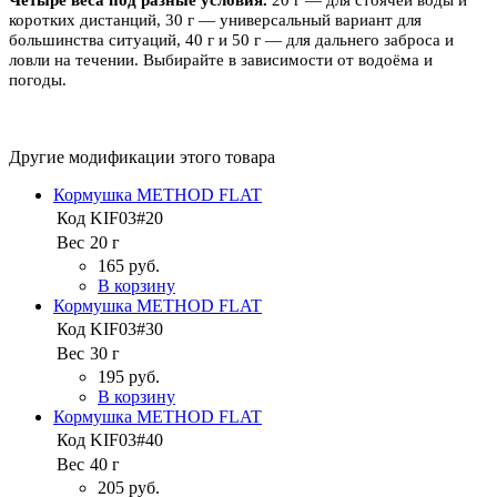
Четыре веса под разные условия.
20 г — для стоячей воды и
коротких дистанций, 30 г — универсальный вариант для
большинства ситуаций, 40 г и 50 г — для дальнего заброса и
ловли на течении. Выбирайте в зависимости от водоёма и
погоды.
Другие модификации этого товара
Кормушка METHOD FLAT
Код
KIF03#20
Вес
20 г
165 руб.
В корзину
Кормушка METHOD FLAT
Код
KIF03#30
Вес
30 г
195 руб.
В корзину
Кормушка METHOD FLAT
Код
KIF03#40
Вес
40 г
205 руб.