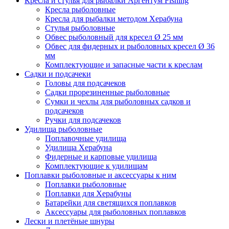
Кресла и стулья для рыбалки Аргентум Fishing
Кресла рыболовные
Кресла для рыбалки методом Херабуна
Стулья рыболовные
Обвес рыболовный для кресел Ø 25 мм
Обвес для фидерных и рыболовных кресел Ø 36
мм
Комплектующие и запасные части к креслам
Садки и подсачеки
Головы для подсачеков
Садки прорезиненные рыболовные
Сумки и чехлы для рыболовных садков и
подсачеков
Ручки для подсачеков
Удилища рыболовные
Поплавочные удилища
Удилища Херабуна
Фидерные и карповые удилища
Комплектующие к удилищам
Поплавки рыболовные и аксессуары к ним
Поплавки рыболовные
Поплавки для Херабуны
Батарейки для светящихся поплавков
Аксессуары для рыболовных поплавков
Лески и плетёные шнуры