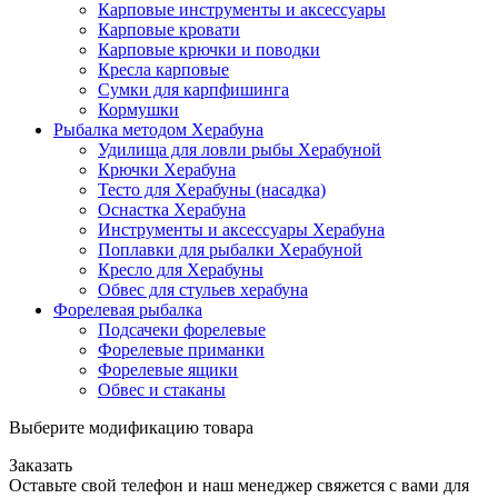
Карповые инструменты и аксессуары
Карповые кровати
Карповые крючки и поводки
Кресла карповые
Сумки для карпфишинга
Кормушки
Рыбалка методом Херабуна
Удилища для ловли рыбы Херабуной
Крючки Херабуна
Тесто для Херабуны (насадка)
Оснастка Херабуна
Инструменты и аксессуары Херабуна
Поплавки для рыбалки Херабуной
Кресло для Херабуны
Обвес для стульев херабуна
Форелевая рыбалка
Подсачеки форелевые
Форелевые приманки
Форелевые ящики
Обвес и стаканы
Выберите модификацию товара
Заказать
Оставьте свой телефон и наш менеджер свяжется с вами для