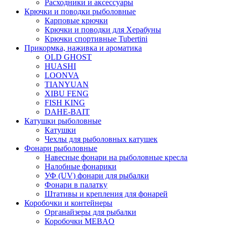
Расходники и аксессуары
Крючки и поводки рыболовные
Карповые крючки
Крючки и поводки для Херабуны
Крючки спортивные Tubertini
Прикормка, наживка и ароматика
OLD GHOST
HUASHI
LOONVA
TIANYUAN
XIBU FENG
FISH KING
DAHE-BAIT
Катушки рыболовные
Катушки
Чехлы для рыболовных катушек
Фонари рыболовные
Навесные фонари на рыболовные кресла
Налобные фонарики
УФ (UV) фонари для рыбалки
Фонари в палатку
Штативы и крепления для фонарей
Коробочки и контейнеры
Органайзеры для рыбалки
Коробочки MEBAO