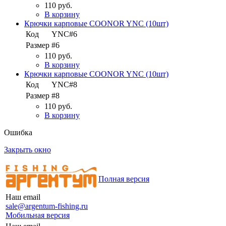
110 руб.
В корзину
Крючки карповые COONOR YNC (10шт)
Код
YNC#6
Размер
#6
110 руб.
В корзину
Крючки карповые COONOR YNC (10шт)
Код
YNC#8
Размер
#8
110 руб.
В корзину
Ошибка
Закрыть окно
Полная версия
Наш email
sale@argentum-fishing.ru
Мобильная версия