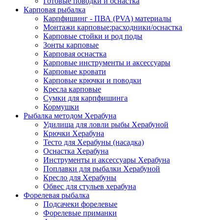
Готовые поводки и оснастка
Карповая рыбалка
Карпфишинг - ПВА (PVA) материалы
Монтажи карповые:расходники/оснастка
Карповые стойки и род поды
Зонты карповые
Карповая оснастка
Карповые инструменты и аксессуары
Карповые кровати
Карповые крючки и поводки
Кресла карповые
Сумки для карпфишинга
Кормушки
Рыбалка методом Херабуна
Удилища для ловли рыбы Херабуной
Крючки Херабуна
Тесто для Херабуны (насадка)
Оснастка Херабуна
Инструменты и аксессуары Херабуна
Поплавки для рыбалки Херабуной
Кресло для Херабуны
Обвес для стульев херабуна
Форелевая рыбалка
Подсачеки форелевые
Форелевые приманки