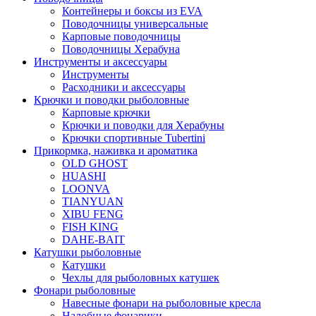
Контейнеры и боксы из EVA
Поводочницы универсальные
Карповые поводочницы
Поводочницы Херабуна
Инструменты и аксессуары
Инструменты
Расходники и аксессуары
Крючки и поводки рыболовные
Карповые крючки
Крючки и поводки для Херабуны
Крючки спортивные Tubertini
Прикормка, наживка и ароматика
OLD GHOST
HUASHI
LOONVA
TIANYUAN
XIBU FENG
FISH KING
DAHE-BAIT
Катушки рыболовные
Катушки
Чехлы для рыболовных катушек
Фонари рыболовные
Навесные фонари на рыболовные кресла
Налобные фонарики