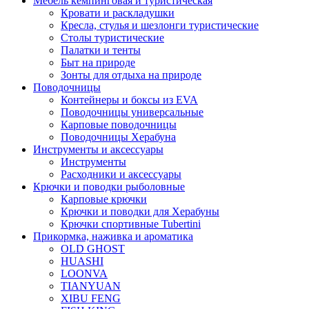
Мебель кемпинговая и туристическая
Кровати и раскладушки
Кресла, стулья и шезлонги туристические
Столы туристические
Палатки и тенты
Быт на природе
Зонты для отдыха на природе
Поводочницы
Контейнеры и боксы из EVA
Поводочницы универсальные
Карповые поводочницы
Поводочницы Херабуна
Инструменты и аксессуары
Инструменты
Расходники и аксессуары
Крючки и поводки рыболовные
Карповые крючки
Крючки и поводки для Херабуны
Крючки спортивные Tubertini
Прикормка, наживка и ароматика
OLD GHOST
HUASHI
LOONVA
TIANYUAN
XIBU FENG