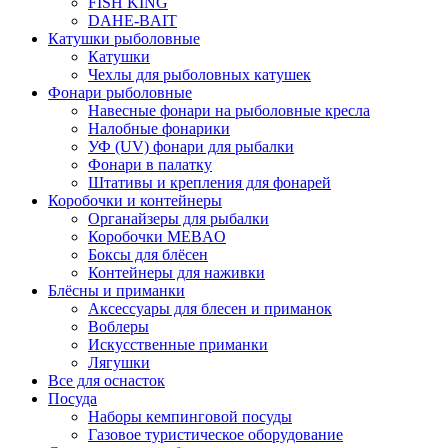
FISH KING
DAHE-BAIT
Катушки рыболовные
Катушки
Чехлы для рыболовных катушек
Фонари рыболовные
Навесные фонари на рыболовные кресла
Налобные фонарики
УФ (UV) фонари для рыбалки
Фонари в палатку
Штативы и крепления для фонарей
Коробочки и контейнеры
Органайзеры для рыбалки
Коробочки MEBAO
Боксы для блёсен
Контейнеры для наживки
Блёсны и приманки
Аксессуары для блесен и приманок
Воблеры
Искусственные приманки
Лягушки
Все для оснасток
Посуда
Наборы кемпинговой посуды
Газовое туристическое оборудование