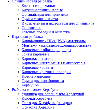
Спиннинговая рыбалка
Блесны и приманки
Катушки спиннинговые
Органайзеры для приманок
Сумки спиннингиста
Инструменты и аксессуары для спиннинга
Спиннинги
Готовые поводки и оснастка
Карповая рыбалка
Карпфишинг - ПВА (PVA) материалы
Монтажи карповые:расходники/оснастка
Карповые стойки и род поды
Зонты карповые
Карповая оснастка
Карповые инструменты и аксессуары
Карповые кровати
Карповые крючки и поводки
Кресла карповые
Сумки для карпфишинга
Кормушки
Рыбалка методом Херабуна
Удилища для ловли рыбы Херабуной
Крючки Херабуна
Тесто для Херабуны (насадка)
Оснастка Херабуна