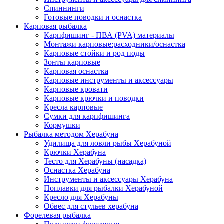
Спиннинги
Готовые поводки и оснастка
Карповая рыбалка
Карпфишинг - ПВА (PVA) материалы
Монтажи карповые:расходники/оснастка
Карповые стойки и род поды
Зонты карповые
Карповая оснастка
Карповые инструменты и аксессуары
Карповые кровати
Карповые крючки и поводки
Кресла карповые
Сумки для карпфишинга
Кормушки
Рыбалка методом Херабуна
Удилища для ловли рыбы Херабуной
Крючки Херабуна
Тесто для Херабуны (насадка)
Оснастка Херабуна
Инструменты и аксессуары Херабуна
Поплавки для рыбалки Херабуной
Кресло для Херабуны
Обвес для стульев херабуна
Форелевая рыбалка