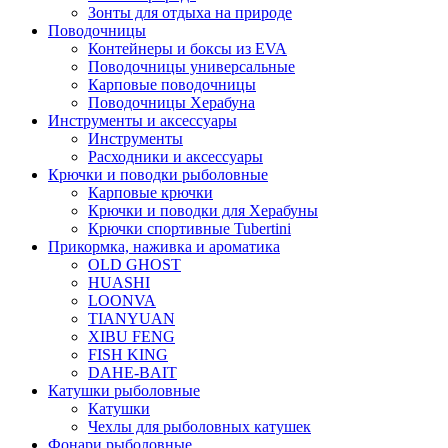
Зонты для отдыха на природе
Поводочницы
Контейнеры и боксы из EVA
Поводочницы универсальные
Карповые поводочницы
Поводочницы Херабуна
Инструменты и аксессуары
Инструменты
Расходники и аксессуары
Крючки и поводки рыболовные
Карповые крючки
Крючки и поводки для Херабуны
Крючки спортивные Tubertini
Прикормка, наживка и ароматика
OLD GHOST
HUASHI
LOONVA
TIANYUAN
XIBU FENG
FISH KING
DAHE-BAIT
Катушки рыболовные
Катушки
Чехлы для рыболовных катушек
Фонари рыболовные