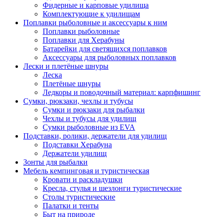
Фидерные и карповые удилища
Комплектующие к удилищам
Поплавки рыболовные и аксессуары к ним
Поплавки рыболовные
Поплавки для Херабуны
Батарейки для светящихся поплавков
Аксессуары для рыболовных поплавков
Лески и плетёные шнуры
Леска
Плетёные шнуры
Ледкоры и поводочный материал: карпфишинг
Сумки, рюкзаки, чехлы и тубусы
Сумки и рюкзаки для рыбалки
Чехлы и тубусы для удилищ
Сумки рыболовные из EVA
Подставки, ролики, держатели для удилищ
Подставки Херабуна
Держатели удилищ
Зонты для рыбалки
Мебель кемпинговая и туристическая
Кровати и раскладушки
Кресла, стулья и шезлонги туристические
Столы туристические
Палатки и тенты
Быт на природе