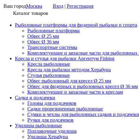
Ваш город
Москва
Вход
|
Регистрация
Каталог товаров
Рыболовные платформы для фидерной рыбалки и спорта
Рыболовные платформы
Обвес Ø 25 мм
Обвес Ø 36 мм
Транспортные системы
Комплектующие и запасные части для рыболовных
Кресла и стулья для рыбалки Аргентум Fishing
Кресла рыболовные
Кресла для рыбалки методом Херабуна
Стулья рыболовные
Обвес рыболовный для кресел Ø 25 мм
Обвес для фидерных и рыболовных кресел Ø 36 мм
Комплектующие и запасные части к креслам
Садки и подсачеки
Головы для подсачеков
Садки прорезиненные рыболовные
Сумки и чехлы для рыболовных садков и подсачеко
Ручки для подсачеков
Удилища рыболовные
Поплавочные удилища
Удилища Херабуна