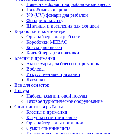
Навесные фонари на рыболовные кресла
Налобные фонарики
УФ (UV) фонари для рыбалки
Фонари в палатку
Штативы и крепления для фонарей
Коробочки и контейнеры
Органайзеры для рыбалки
Коробочки MEBAO
Боксы для блёсен
Контейнеры для наживки
Блёсны и приманки
Аксессуары для блесен и приманок
Воблеры
Искусственные приманки
Лягушки
Все для оснасток
Посуда
Наборы кемпинговой посуды
Газовое туристическое оборудование
Спиннинговая рыбалка
Блесны и приманки
Катушки спиннинговые
Органайзеры для приманок
Сумки спиннингиста
Инструменты и аксессуары для спиннинга