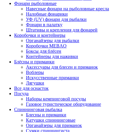
Фонари рыболовные
Навесные фонари на рыболовные кресла
Налобные фонарики
УФ (UV) фонари для рыбалки
Фонари в палатку
Штативы и крепления для фонарей
Коробочки и контейнеры
Органайзеры для рыбалки
Коробочки MEBAO
Боксы для блёсен
Контейнеры для наживки
Блёсны и приманки
Аксессуары для блесен и приманок
Воблеры
Искусственные приманки
Лягушки
Все для оснасток
Посуда
Наборы кемпинговой посуды
Газовое туристическое оборудование
Спиннинговая рыбалка
Блесны и приманки
Катушки спиннинговые
Органайзеры для приманок
Сумки спиннингиста