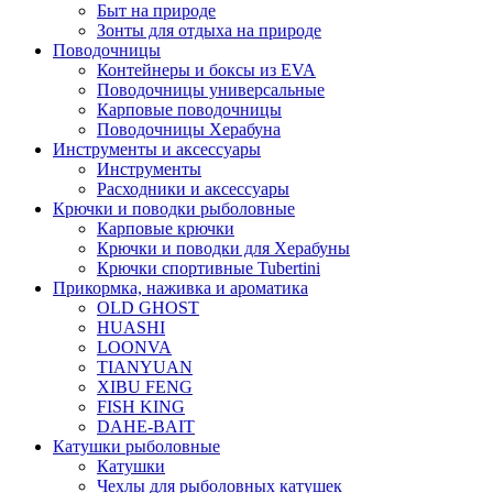
Быт на природе
Зонты для отдыха на природе
Поводочницы
Контейнеры и боксы из EVA
Поводочницы универсальные
Карповые поводочницы
Поводочницы Херабуна
Инструменты и аксессуары
Инструменты
Расходники и аксессуары
Крючки и поводки рыболовные
Карповые крючки
Крючки и поводки для Херабуны
Крючки спортивные Tubertini
Прикормка, наживка и ароматика
OLD GHOST
HUASHI
LOONVA
TIANYUAN
XIBU FENG
FISH KING
DAHE-BAIT
Катушки рыболовные
Катушки
Чехлы для рыболовных катушек