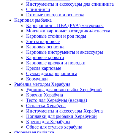
Инструменты и аксессуары для спиннинга
Спиннинги
Готовые поводки и оснастка
Карповая рыбалка
Карпфишинг - ПВА (PVA) материалы
Монтажи карповые:расходники/оснастка
Карповые стойки и род поды
Зонты карповые
Карповая оснастка
Карповые инструменты и аксессуары
Карповые кровати
Карповые крючки и поводки
Кресла карповые
Сумки для карпфишинга
Кормушки
Рыбалка методом Херабуна
Удилища для ловли рыбы Херабуной
Крючки Херабуна
Тесто для Херабуны (насадка)
Оснастка Херабуна
Инструменты и аксессуары Херабуна
Поплавки для рыбалки Херабуной
Кресло для Херабуны
Обвес для стульев херабуна
Форелевая рыбалка