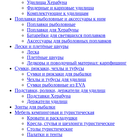
Удилища Херабуна
Фидерные и карповые удилища
Комплектующие к удилищам
Поплавки рыболовные и аксессуары к ним
Поплавки рыболовные
Поплавки для Херабуны
Батарейки для светящихся поплавков
Аксессуары для рыболовных поплавков
Лески и плетёные шнуры
Леска
Плетёные шнуры
Ледкоры и поводочный материал: карпфишинг
Сумки, рюкзаки, чехлы и тубусы
Сумки и рюкзаки для рыбалки
Чехлы и тубусы для удилищ
Сумки рыболовные из EVA
Подставки, ролики, держатели для удилищ
Подставки Херабуна
Держатели удилищ
Зонты для рыбалки
Мебель кемпинговая и туристическая
Кровати и раскладушки
Кресла, стулья и шезлонги туристические
Столы туристические
Палатки и тенты