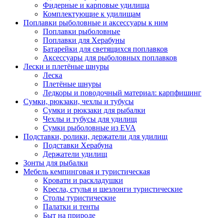
Фидерные и карповые удилища
Комплектующие к удилищам
Поплавки рыболовные и аксессуары к ним
Поплавки рыболовные
Поплавки для Херабуны
Батарейки для светящихся поплавков
Аксессуары для рыболовных поплавков
Лески и плетёные шнуры
Леска
Плетёные шнуры
Ледкоры и поводочный материал: карпфишинг
Сумки, рюкзаки, чехлы и тубусы
Сумки и рюкзаки для рыбалки
Чехлы и тубусы для удилищ
Сумки рыболовные из EVA
Подставки, ролики, держатели для удилищ
Подставки Херабуна
Держатели удилищ
Зонты для рыбалки
Мебель кемпинговая и туристическая
Кровати и раскладушки
Кресла, стулья и шезлонги туристические
Столы туристические
Палатки и тенты
Быт на природе