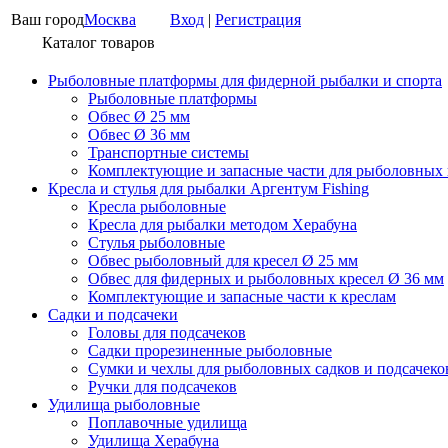
Ваш город
Москва
Вход
|
Регистрация
Каталог товаров
Рыболовные платформы для фидерной рыбалки и спорта
Рыболовные платформы
Обвес Ø 25 мм
Обвес Ø 36 мм
Транспортные системы
Комплектующие и запасные части для рыболовных
Кресла и стулья для рыбалки Аргентум Fishing
Кресла рыболовные
Кресла для рыбалки методом Херабуна
Стулья рыболовные
Обвес рыболовный для кресел Ø 25 мм
Обвес для фидерных и рыболовных кресел Ø 36 мм
Комплектующие и запасные части к креслам
Садки и подсачеки
Головы для подсачеков
Садки прорезиненные рыболовные
Сумки и чехлы для рыболовных садков и подсачеко
Ручки для подсачеков
Удилища рыболовные
Поплавочные удилища
Удилища Херабуна