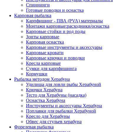
Спиннинги
Готовые поводки и оснастка
Карповая рыбалка
Карпфишинг - ПВА (PVA) материалы
Монтажи карповые:расходники/оснастка
Карповые стойки и род поды
Зонты карповые
Карповая оснастка
Карповые инструменты и аксессуары
Карповые кровати
Карповые крючки и поводки
Кресла карповые
Сумки для карпфишинга
Кормушки
Рыбалка методом Херабуна
Удилища для ловли рыбы Херабуной
Крючки Херабуна
Тесто для Херабуны (насадка)
Оснастка Херабуна
Инструменты и аксессуары Херабуна
Поплавки для рыбалки Херабуной
Кресло для Херабуны
Обвес для стульев херабуна
Форелевая рыбалка