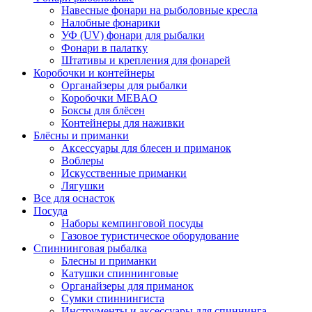
Навесные фонари на рыболовные кресла
Налобные фонарики
УФ (UV) фонари для рыбалки
Фонари в палатку
Штативы и крепления для фонарей
Коробочки и контейнеры
Органайзеры для рыбалки
Коробочки MEBAO
Боксы для блёсен
Контейнеры для наживки
Блёсны и приманки
Аксессуары для блесен и приманок
Воблеры
Искусственные приманки
Лягушки
Все для оснасток
Посуда
Наборы кемпинговой посуды
Газовое туристическое оборудование
Спиннинговая рыбалка
Блесны и приманки
Катушки спиннинговые
Органайзеры для приманок
Сумки спиннингиста
Инструменты и аксессуары для спиннинга