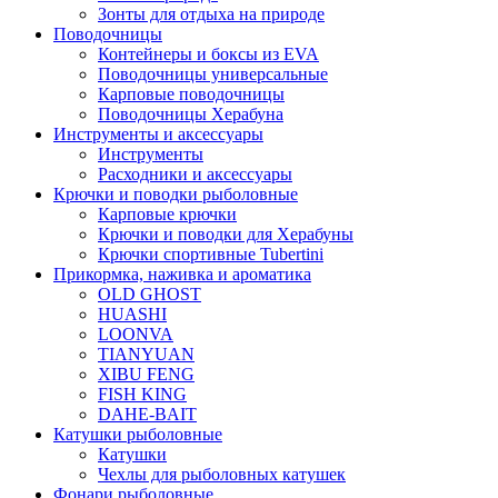
Зонты для отдыха на природе
Поводочницы
Контейнеры и боксы из EVA
Поводочницы универсальные
Карповые поводочницы
Поводочницы Херабуна
Инструменты и аксессуары
Инструменты
Расходники и аксессуары
Крючки и поводки рыболовные
Карповые крючки
Крючки и поводки для Херабуны
Крючки спортивные Tubertini
Прикормка, наживка и ароматика
OLD GHOST
HUASHI
LOONVA
TIANYUAN
XIBU FENG
FISH KING
DAHE-BAIT
Катушки рыболовные
Катушки
Чехлы для рыболовных катушек
Фонари рыболовные