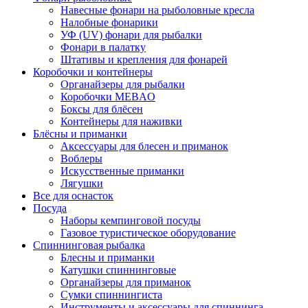
Навесные фонари на рыболовные кресла
Налобные фонарики
УФ (UV) фонари для рыбалки
Фонари в палатку
Штативы и крепления для фонарей
Коробочки и контейнеры
Органайзеры для рыбалки
Коробочки MEBAO
Боксы для блёсен
Контейнеры для наживки
Блёсны и приманки
Аксессуары для блесен и приманок
Воблеры
Искусственные приманки
Лягушки
Все для оснасток
Посуда
Наборы кемпинговой посуды
Газовое туристическое оборудование
Спиннинговая рыбалка
Блесны и приманки
Катушки спиннинговые
Органайзеры для приманок
Сумки спиннингиста
Инструменты и аксессуары для спиннинга