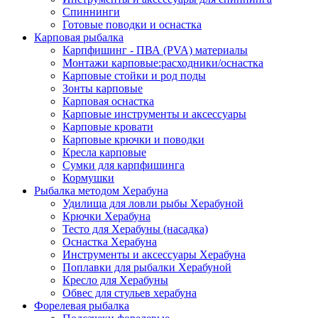
Спиннинги
Готовые поводки и оснастка
Карповая рыбалка
Карпфишинг - ПВА (PVA) материалы
Монтажи карповые:расходники/оснастка
Карповые стойки и род поды
Зонты карповые
Карповая оснастка
Карповые инструменты и аксессуары
Карповые кровати
Карповые крючки и поводки
Кресла карповые
Сумки для карпфишинга
Кормушки
Рыбалка методом Херабуна
Удилища для ловли рыбы Херабуной
Крючки Херабуна
Тесто для Херабуны (насадка)
Оснастка Херабуна
Инструменты и аксессуары Херабуна
Поплавки для рыбалки Херабуной
Кресло для Херабуны
Обвес для стульев херабуна
Форелевая рыбалка