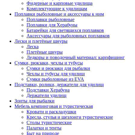
Фидерные и карповые удилища
Комплектующие к удилищам
Поплавки рыболовные и аксессуары к ним
Поплавки рыболовные
Поплавки для Херабуны
Батарейки для светящихся поплавков
Аксессуары для рыболовных поплавков
Лески и плетёные шнуры
Леска
Плетёные шнуры
Ледкоры и поводочный материал: карпфишинг
Сумки, рюкзаки, чехлы и тубусы
Сумки и рюкзаки для рыбалки
Чехлы и тубусы для удилищ
Сумки рыболовные из EVA
Подставки, ролики, держатели для удилищ
Подставки Херабуна
Держатели удилищ
Зонты для рыбалки
Мебель кемпинговая и туристическая
Кровати и раскладушки
Кресла, стулья и шезлонги туристические
Столы туристические
Палатки и тенты
Быт на природе