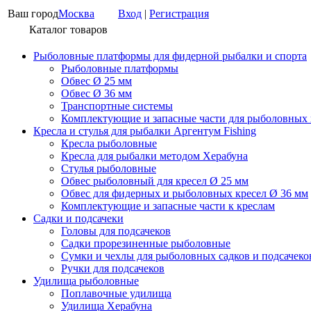
Ваш город
Москва
Вход
|
Регистрация
Каталог товаров
Рыболовные платформы для фидерной рыбалки и спорта
Рыболовные платформы
Обвес Ø 25 мм
Обвес Ø 36 мм
Транспортные системы
Комплектующие и запасные части для рыболовных
Кресла и стулья для рыбалки Аргентум Fishing
Кресла рыболовные
Кресла для рыбалки методом Херабуна
Стулья рыболовные
Обвес рыболовный для кресел Ø 25 мм
Обвес для фидерных и рыболовных кресел Ø 36 мм
Комплектующие и запасные части к креслам
Садки и подсачеки
Головы для подсачеков
Садки прорезиненные рыболовные
Сумки и чехлы для рыболовных садков и подсачеко
Ручки для подсачеков
Удилища рыболовные
Поплавочные удилища
Удилища Херабуна