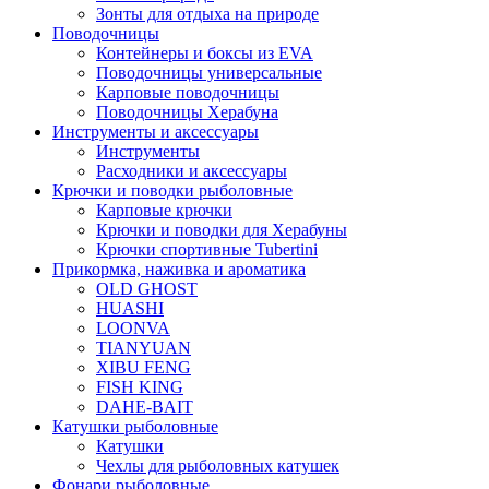
Зонты для отдыха на природе
Поводочницы
Контейнеры и боксы из EVA
Поводочницы универсальные
Карповые поводочницы
Поводочницы Херабуна
Инструменты и аксессуары
Инструменты
Расходники и аксессуары
Крючки и поводки рыболовные
Карповые крючки
Крючки и поводки для Херабуны
Крючки спортивные Tubertini
Прикормка, наживка и ароматика
OLD GHOST
HUASHI
LOONVA
TIANYUAN
XIBU FENG
FISH KING
DAHE-BAIT
Катушки рыболовные
Катушки
Чехлы для рыболовных катушек
Фонари рыболовные