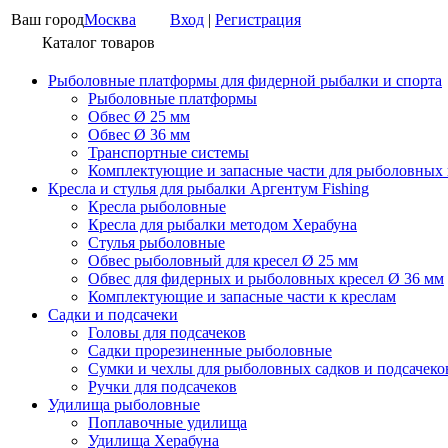
Ваш город
Москва
Вход
|
Регистрация
Каталог товаров
Рыболовные платформы для фидерной рыбалки и спорта
Рыболовные платформы
Обвес Ø 25 мм
Обвес Ø 36 мм
Транспортные системы
Комплектующие и запасные части для рыболовных
Кресла и стулья для рыбалки Аргентум Fishing
Кресла рыболовные
Кресла для рыбалки методом Херабуна
Стулья рыболовные
Обвес рыболовный для кресел Ø 25 мм
Обвес для фидерных и рыболовных кресел Ø 36 мм
Комплектующие и запасные части к креслам
Садки и подсачеки
Головы для подсачеков
Садки прорезиненные рыболовные
Сумки и чехлы для рыболовных садков и подсачеко
Ручки для подсачеков
Удилища рыболовные
Поплавочные удилища
Удилища Херабуна