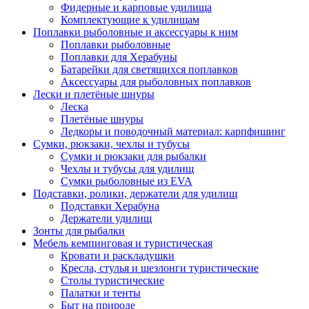
Фидерные и карповые удилища
Комплектующие к удилищам
Поплавки рыболовные и аксессуары к ним
Поплавки рыболовные
Поплавки для Херабуны
Батарейки для светящихся поплавков
Аксессуары для рыболовных поплавков
Лески и плетёные шнуры
Леска
Плетёные шнуры
Ледкоры и поводочный материал: карпфишинг
Сумки, рюкзаки, чехлы и тубусы
Сумки и рюкзаки для рыбалки
Чехлы и тубусы для удилищ
Сумки рыболовные из EVA
Подставки, ролики, держатели для удилищ
Подставки Херабуна
Держатели удилищ
Зонты для рыбалки
Мебель кемпинговая и туристическая
Кровати и раскладушки
Кресла, стулья и шезлонги туристические
Столы туристические
Палатки и тенты
Быт на природе