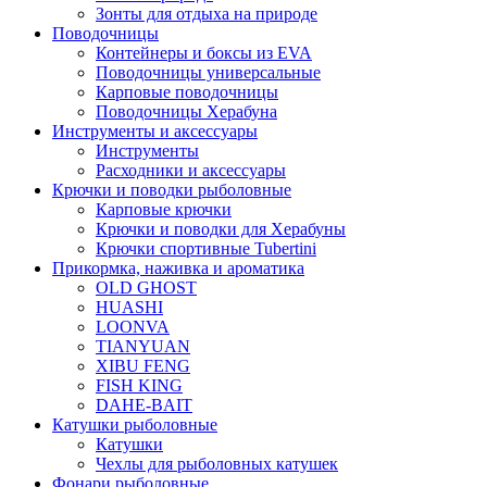
Зонты для отдыха на природе
Поводочницы
Контейнеры и боксы из EVA
Поводочницы универсальные
Карповые поводочницы
Поводочницы Херабуна
Инструменты и аксессуары
Инструменты
Расходники и аксессуары
Крючки и поводки рыболовные
Карповые крючки
Крючки и поводки для Херабуны
Крючки спортивные Tubertini
Прикормка, наживка и ароматика
OLD GHOST
HUASHI
LOONVA
TIANYUAN
XIBU FENG
FISH KING
DAHE-BAIT
Катушки рыболовные
Катушки
Чехлы для рыболовных катушек
Фонари рыболовные