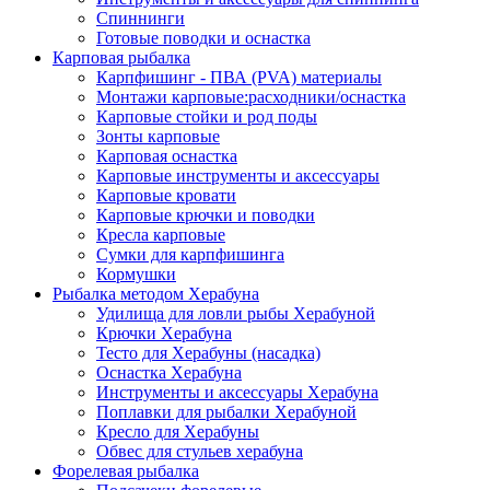
Спиннинги
Готовые поводки и оснастка
Карповая рыбалка
Карпфишинг - ПВА (PVA) материалы
Монтажи карповые:расходники/оснастка
Карповые стойки и род поды
Зонты карповые
Карповая оснастка
Карповые инструменты и аксессуары
Карповые кровати
Карповые крючки и поводки
Кресла карповые
Сумки для карпфишинга
Кормушки
Рыбалка методом Херабуна
Удилища для ловли рыбы Херабуной
Крючки Херабуна
Тесто для Херабуны (насадка)
Оснастка Херабуна
Инструменты и аксессуары Херабуна
Поплавки для рыбалки Херабуной
Кресло для Херабуны
Обвес для стульев херабуна
Форелевая рыбалка