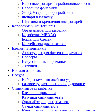
Навесные фонари на рыболовные кресла
Налобные фонарики
УФ (UV) фонари для рыбалки
Фонари в палатку
Штативы и крепления для фонарей
Коробочки и контейнеры
Органайзеры для рыбалки
Коробочки MEBAO
Боксы для блёсен
Контейнеры для наживки
Блёсны и приманки
Аксессуары для блесен и приманок
Воблеры
Искусственные приманки
Лягушки
Все для оснасток
Посуда
Наборы кемпинговой посуды
Газовое туристическое оборудование
Спиннинговая рыбалка
Блесны и приманки
Катушки спиннинговые
Органайзеры для приманок
Сумки спиннингиста
Инструменты и аксессуары для спиннинга