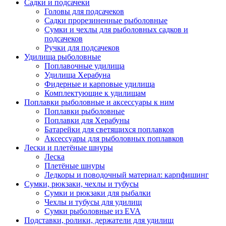
Садки и подсачеки
Головы для подсачеков
Садки прорезиненные рыболовные
Сумки и чехлы для рыболовных садков и
подсачеков
Ручки для подсачеков
Удилища рыболовные
Поплавочные удилища
Удилища Херабуна
Фидерные и карповые удилища
Комплектующие к удилищам
Поплавки рыболовные и аксессуары к ним
Поплавки рыболовные
Поплавки для Херабуны
Батарейки для светящихся поплавков
Аксессуары для рыболовных поплавков
Лески и плетёные шнуры
Леска
Плетёные шнуры
Ледкоры и поводочный материал: карпфишинг
Сумки, рюкзаки, чехлы и тубусы
Сумки и рюкзаки для рыбалки
Чехлы и тубусы для удилищ
Сумки рыболовные из EVA
Подставки, ролики, держатели для удилищ