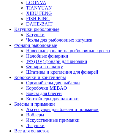
LOONVA
TIANYUAN
XIBU FENG
FISH KING
DAHE-BAIT
Катушки рыболовные
Катушки
Чехлы для рыболовных катушек
Фонари рыболовные
Навесные фонари на рыболовные кресла
Налобные фонарики
УФ (UV) фонари для рыбалки
Фонари в палатку
Штативы и крепления для фонарей
Коробочки и контейнеры
Органайзеры для рыбалки
Коробочки MEBAO
Боксы для блёсен
Контейнеры для наживки
Блёсны и приманки
Аксессуары для блесен и приманок
Воблеры
Искусственные приманки
Лягушки
Все для оснасток