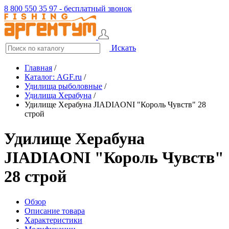
8 800 550 35 97 - бесплатный звонок
Искать
Главная
/
Каталог: AGF.ru
/
Удилища рыболовные
/
Удилища Херабуна
/
Удилище Херабуна JIADIAONI "Король Чувств" 28
строй
Удилище Херабуна
JIADIAONI "Король Чувств"
28 строй
Обзор
Описание товара
Характеристики