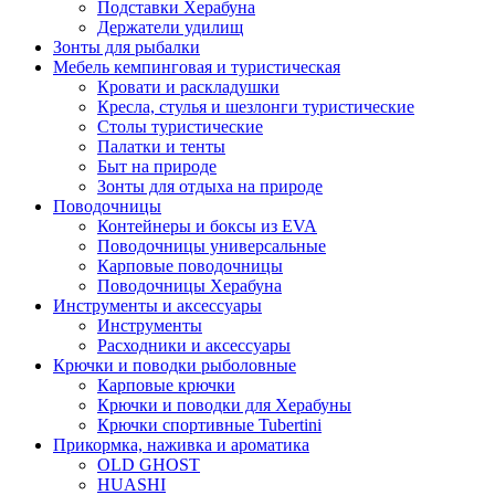
Подставки Херабуна
Держатели удилищ
Зонты для рыбалки
Мебель кемпинговая и туристическая
Кровати и раскладушки
Кресла, стулья и шезлонги туристические
Столы туристические
Палатки и тенты
Быт на природе
Зонты для отдыха на природе
Поводочницы
Контейнеры и боксы из EVA
Поводочницы универсальные
Карповые поводочницы
Поводочницы Херабуна
Инструменты и аксессуары
Инструменты
Расходники и аксессуары
Крючки и поводки рыболовные
Карповые крючки
Крючки и поводки для Херабуны
Крючки спортивные Tubertini
Прикормка, наживка и ароматика
OLD GHOST
HUASHI