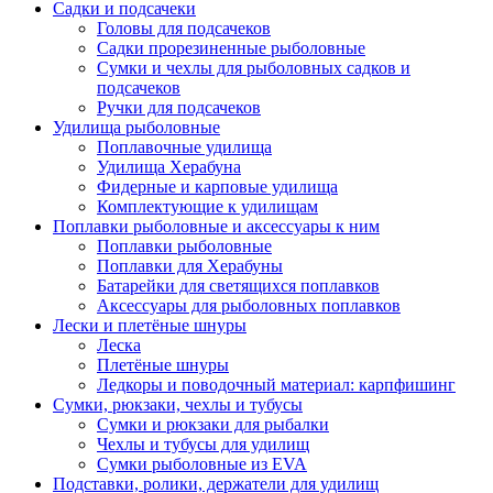
Садки и подсачеки
Головы для подсачеков
Садки прорезиненные рыболовные
Сумки и чехлы для рыболовных садков и
подсачеков
Ручки для подсачеков
Удилища рыболовные
Поплавочные удилища
Удилища Херабуна
Фидерные и карповые удилища
Комплектующие к удилищам
Поплавки рыболовные и аксессуары к ним
Поплавки рыболовные
Поплавки для Херабуны
Батарейки для светящихся поплавков
Аксессуары для рыболовных поплавков
Лески и плетёные шнуры
Леска
Плетёные шнуры
Ледкоры и поводочный материал: карпфишинг
Сумки, рюкзаки, чехлы и тубусы
Сумки и рюкзаки для рыбалки
Чехлы и тубусы для удилищ
Сумки рыболовные из EVA
Подставки, ролики, держатели для удилищ