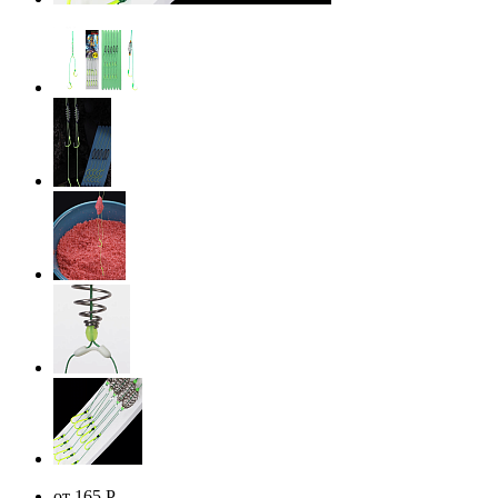
от 165
Р
-