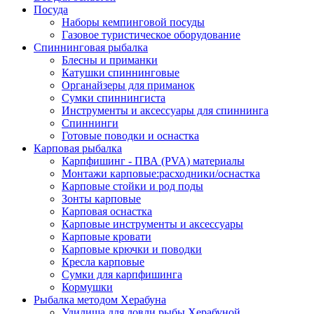
Посуда
Наборы кемпинговой посуды
Газовое туристическое оборудование
Спиннинговая рыбалка
Блесны и приманки
Катушки спиннинговые
Органайзеры для приманок
Сумки спиннингиста
Инструменты и аксессуары для спиннинга
Спиннинги
Готовые поводки и оснастка
Карповая рыбалка
Карпфишинг - ПВА (PVA) материалы
Монтажи карповые:расходники/оснастка
Карповые стойки и род поды
Зонты карповые
Карповая оснастка
Карповые инструменты и аксессуары
Карповые кровати
Карповые крючки и поводки
Кресла карповые
Сумки для карпфишинга
Кормушки
Рыбалка методом Херабуна
Удилища для ловли рыбы Херабуной