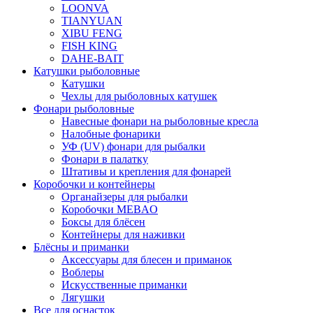
LOONVA
TIANYUAN
XIBU FENG
FISH KING
DAHE-BAIT
Катушки рыболовные
Катушки
Чехлы для рыболовных катушек
Фонари рыболовные
Навесные фонари на рыболовные кресла
Налобные фонарики
УФ (UV) фонари для рыбалки
Фонари в палатку
Штативы и крепления для фонарей
Коробочки и контейнеры
Органайзеры для рыбалки
Коробочки MEBAO
Боксы для блёсен
Контейнеры для наживки
Блёсны и приманки
Аксессуары для блесен и приманок
Воблеры
Искусственные приманки
Лягушки
Все для оснасток