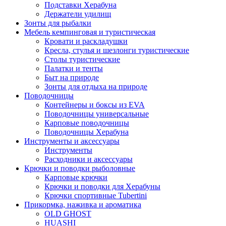
Подставки Херабуна
Держатели удилищ
Зонты для рыбалки
Мебель кемпинговая и туристическая
Кровати и раскладушки
Кресла, стулья и шезлонги туристические
Столы туристические
Палатки и тенты
Быт на природе
Зонты для отдыха на природе
Поводочницы
Контейнеры и боксы из EVA
Поводочницы универсальные
Карповые поводочницы
Поводочницы Херабуна
Инструменты и аксессуары
Инструменты
Расходники и аксессуары
Крючки и поводки рыболовные
Карповые крючки
Крючки и поводки для Херабуны
Крючки спортивные Tubertini
Прикормка, наживка и ароматика
OLD GHOST
HUASHI